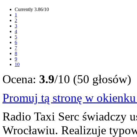
Currently 3.86/10
1
2
3
4
5
6
7
8
9
10
Ocena:
3.9
/10 (50 głosów)
Promuj tą stronę w okienk
Radio Taxi Serc świadczy u
Wrocławiu. Realizuje typo