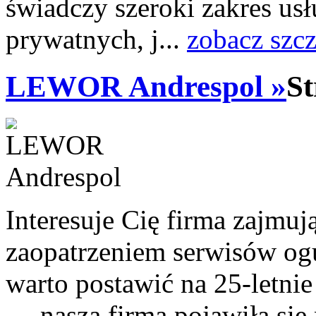
świadczy szeroki zakres us
prywatnych, j...
zobacz szc
LEWOR Andrespol »
St
Interesuje Cię firma zajmu
zaopatrzeniem serwisów ogu
warto postawić na 25-letni
— nasza firma pojawiła się 