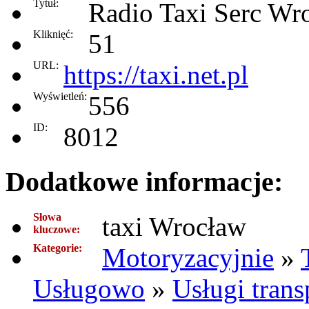
Tytuł:
Radio Taxi Serc Wr
Kliknięć:
51
URL:
https://taxi.net.pl
Wyświetleń:
556
ID:
8012
Dodatkowe informacje:
Słowa
taxi Wrocław
kluczowe:
Kategorie:
Motoryzacyjnie
»
Usługowo
»
Usługi tran