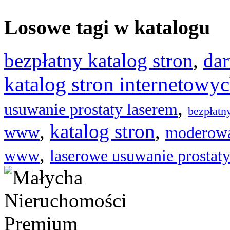
Losowe tagi w katalogu
bezpłatny katalog stron
,
dar
katalog stron internetowy
,
usuwanie prostaty laserem
bezpłatn
,
katalog stron
,
www
moderowa
,
www
laserowe usuwanie prostat