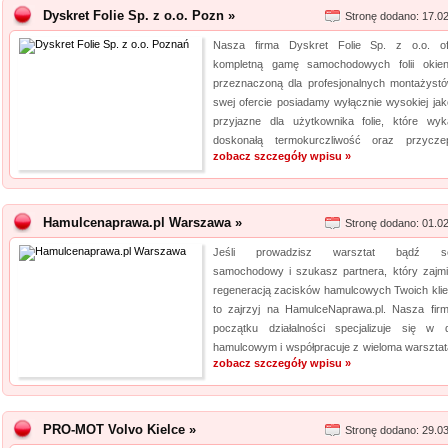
Dyskret Folie Sp. z o.o. Pozn »
Stronę dodano: 17.0
Nasza firma Dyskret Folie Sp. z o.o. of
kompletną gamę samochodowych folii okie
przeznaczoną dla profesjonalnych montażyst
swej ofercie posiadamy wyłącznie wysokiej jako
przyjazne dla użytkownika folie, które wyk
doskonałą termokurczliwość oraz przyczep
zobacz szczegóły wpisu »
Hamulcenaprawa.pl Warszawa »
Stronę dodano: 01.0
Jeśli prowadzisz warsztat bądź se
samochodowy i szukasz partnera, który zajmi
regeneracją zacisków hamulcowych Twoich klie
to zajrzyj na HamulceNaprawa.pl. Nasza fir
początku działalności specjalizuje się w d
hamulcowym i współpracuje z wieloma warsztata
zobacz szczegóły wpisu »
PRO-MOT Volvo Kielce »
Stronę dodano: 29.0