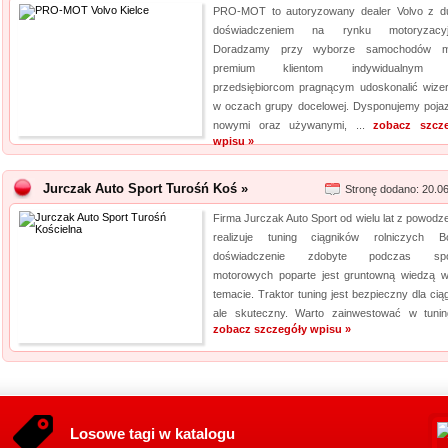
PRO-MOT to autoryzowany dealer Volvo z 
doświadczeniem na rynku motoryzacyj
Doradzamy przy wyborze samochodów m
premium klientom indywidualnym 
przedsiębiorcom pragnącym udoskonalić wize
w oczach grupy docelowej. Dysponujemy poja
nowymi oraz używanymi, ...
zobacz szcz
wpisu »
Jurczak Auto Sport Turośń Koś »
Stronę dodano: 20.0
Firma Jurczak Auto Sport od wielu lat z powodz
realizuje tuning ciągników rolniczych B
doświadczenie zdobyte podczas spo
motorowych poparte jest gruntowną wiedzą 
temacie. Traktor tuning jest bezpieczny dla cią
ale skuteczny. Warto zainwestować w tuning
zobacz szczegóły wpisu »
Losowe tagi w katalogu