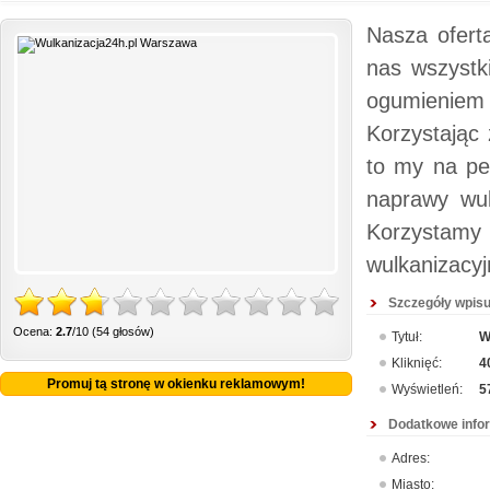
Nasza ofert
nas wszystk
ogumieniem
Korzystając 
to my na pe
naprawy wul
Korzystam
wulkanizacyj
Szczegóły wpisu
Ocena:
2.7
/10 (54 głosów)
Tytuł:
W
Kliknięć:
4
Promuj tą stronę w okienku reklamowym!
Wyświetleń:
5
Dodatkowe info
Adres:
Miasto: