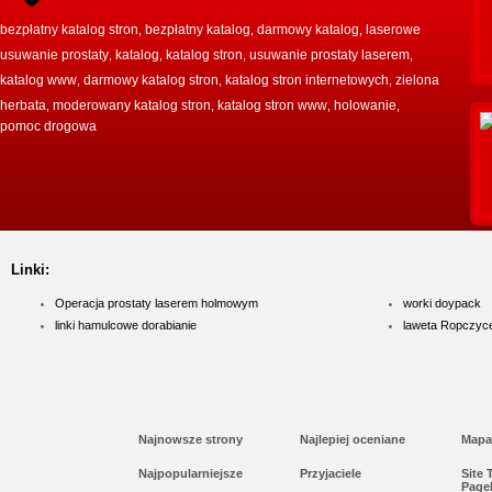
bezpłatny katalog stron
bezpłatny katalog
darmowy katalog
laserowe
,
,
,
usuwanie prostaty
katalog
katalog stron
usuwanie prostaty laserem
,
,
,
,
katalog www
darmowy katalog stron
katalog stron internetowych
zielona
,
,
,
herbata
moderowany katalog stron
katalog stron www
holowanie
,
,
,
,
pomoc drogowa
Linki:
Operacja prostaty laserem holmowym
worki doypack
linki hamulcowe dorabianie
laweta Ropczyc
Najnowsze strony
Najlepiej oceniane
Mapa
Najpopularniejsze
Przyjaciele
Site
Page