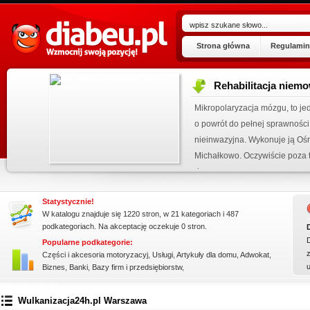
Strona główna
Regulamin
Rehabilitacja niemo
ogu!
Mikropolaryzacja mózgu, to jed
.07.2026
o powrót do pełnej sprawności 
 wpisu »
nieinwazyjna. Wykonuje ją Ośr
kienku!
Michałkowo. Oczywiście poza t
dopasowan...
Statystycznie!
W katalogu znajduje się 1220 stron, w 21 kategoriach i 487
podkategoriach. Na akceptację oczekuje 0 stron.
Popularne podkategorie:
z
Części i akcesoria motoryzacyj
,
Usługi
,
Artykuły dla domu
,
Adwokat
,
Biznes
,
Banki
,
Bazy firm i przedsiębiorstw
,
ssssssssssssss
Wulkanizacja24h.pl Warszawa