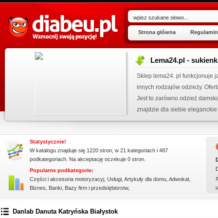
Strona główna
Regulamin
Lema24.pl - sukienk
ogu!
Sklep lema24. pl funkcjonuje j
.07.2026
innych rodzajów odzieży. Ofer
 wpisu »
Jest to zarówno odzież damska 
kienku!
znajdzie dla siebie eleganckie 
Statystycznie!
W katalogu znajduje się 1220 stron, w 21 kategoriach i 487
podkategoriach. Na akceptację oczekuje 0 stron.
Popularne podkategorie:
z
Części i akcesoria motoryzacyj
,
Usługi
,
Artykuły dla domu
,
Adwokat
,
Biznes
,
Banki
,
Bazy firm i przedsiębiorstw
,
ssssssssssssss
Danlab Danuta Katryńska Białystok