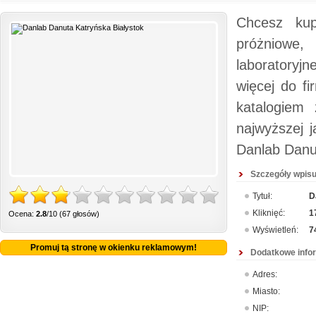
Chcesz kup
próżniowe, 
laboratoryjn
więcej do fi
katalogiem 
najwyższej 
Danlab Danu
Szczegóły wpisu
Tytuł:
D
Kliknięć:
1
Ocena:
2.8
/10 (67 głosów)
Wyświetleń:
7
Promuj tą stronę w okienku reklamowym!
Dodatkowe info
Adres:
Miasto:
NIP: