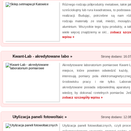
Różnego rodzaju półprodukty metalowe, takie jak
sześciokątny lub rura kwadratowa, to podstawa 
realizacji. Budując, potrzebne są nam ró
rodzaju materiały ze stali, miedzi, mosiądz
aluminium. Wszystkie tego typu produkty, a ta
wiele więcej znajdziemy w skl...
zobacz szcz
wpisu »
Kwant-Lab - akredytowane labo »
Stronę dodano: 16.0
Akredytowane laboratorium pomiarowe Kwant-L
miejsce, które powinien odwiedzić każdy,
interesują pomiary pola elektromagnetyczn
środowisku pracy i nie tylko. Laborat
akredytowane posiada odpowiednią aparaturę
wiedzę, by dokonać rzetelnych pomiarów. Jeśli
zobacz szczegóły wpisu »
Utylizacja paneli fotowoltaic »
Stronę dodano: 12.0
Utylizacja paneli fotowoltaicznych, czyli proce