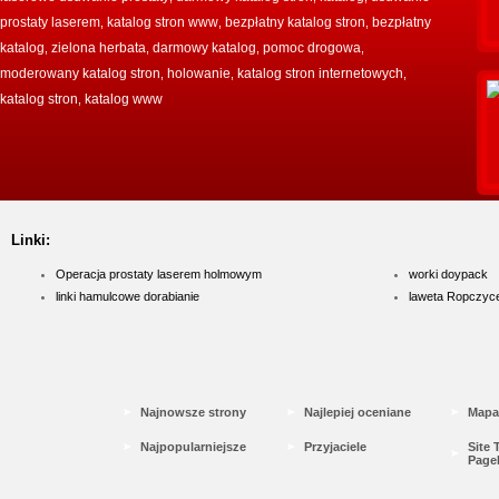
prostaty laserem
katalog stron www
bezpłatny katalog stron
bezpłatny
,
,
,
katalog
zielona herbata
darmowy katalog
pomoc drogowa
,
,
,
,
moderowany katalog stron
holowanie
katalog stron internetowych
,
,
,
katalog stron
katalog www
,
Linki:
Operacja prostaty laserem holmowym
worki doypack
linki hamulcowe dorabianie
laweta Ropczyc
Najnowsze strony
Najlepiej oceniane
Mapa
Najpopularniejsze
Przyjaciele
Site
Page