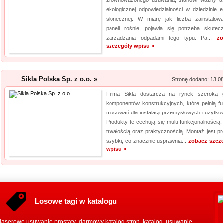
zrównoważonego usuwania, stanowi ważny a
ekologicznej odpowiedzialności w dziedzinie en
słonecznej. W miarę jak liczba zainstalow
paneli rośnie, pojawia się potrzeba skutec
zarządzania odpadami tego typu. Pa...
zo
szczegóły wpisu »
Sikla Polska Sp. z o.o. »
Stronę dodano: 13.0
Firma Sikla dostarcza na rynek szeroką
komponentów konstrukcyjnych, które pełnią fu
mocowań dla instalacji przemysłowych i użytko
Produkty te cechują się multi-funkcjonalnością,
trwałością oraz praktycznością. Montaż jest pro
szybki, co znacznie usprawnia...
zobacz szcz
wpisu »
Losowe tagi w katalogu
laserowe usuwanie prostaty
darmowy katalog stron
katalog
usuwanie
,
,
,