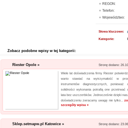
REGON:
Telefon:
Województwo:
Słowa kluczowe:
Kategorie:
Zobacz podobne wpisy w tej kategorii:
Riester Opole »
Stronę dodano: 26.1
Wiele lat doświadczenia firmy Riester potwierdz
warto stawiać na wytrzymałość w produ
instrumentów diagnostycznych, ponieważ d
solidności wykonania potrafią one przetrwać d
lata bez uszczerbków. Jednocześnie dzięki na
doświadczeniu zwracamy uwagę nie tylko...
zo
szczegóły wpisu »
Sklep.setmapw.pl Katowice »
Stronę dodano: 23.0