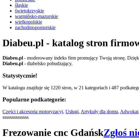
śląskie
świętokrzyskie
warmińsko-mazurskie
wielkopolskie
zachodniopomorskie
Diabeu.pl - katalog stron firmo
Diabeu.pl
- moderowany indeks firm promujący Twoją stronę. Dzięki 
Diabeu.pl
- diabelsko pobudzający.
Statystycznie!
W katalogu znajduje się 1220 stron, w 21 kategoriach i 487 podkatego
Popularne podkategorie:
Części i akcesoria motoryzacyj
,
Usługi
,
Artykuły dla domu
,
Adwokat
ssssssssssssss
Frezowanie cnc Gdańsk
Zgłoś ni