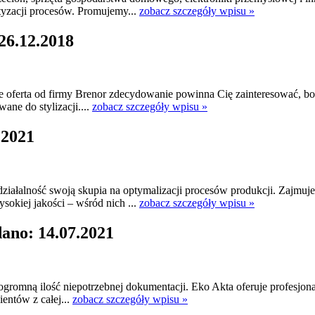
tyzacji procesów. Promujemy...
zobacz szczegóły wpisu »
26.12.2018
oferta od firmy Brenor zdecydowanie powinna Cię zainteresować, bow
ane do stylizacji....
zobacz szczegóły wpisu »
.2021
działalność swoją skupia na optymalizacji procesów produkcji. Zajm
okiej jakości – wśród nich ...
zobacz szczegóły wpisu »
ano: 14.07.2021
ą ogromną ilość niepotrzebnej dokumentacji. Eko Akta oferuje profesj
ientów z całej...
zobacz szczegóły wpisu »