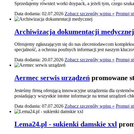
Sprzedajemy również worki doypack, a jeżeli tym, czego szukasz,
Data dodania: 02.07.2026
Zobacz szczegóły wpisu »
Promuj s
Archiwizacja dokumentacji medycznej
Oferujemy zgłaszającym się do nas zleceniodawcom komplekso
specjalność, a ochrona poufnych informacji jest naszym klucz
Data dodania: 20.07.2026
Zobacz szczegóły wpisu »
Promuj s
Aermec serwis urządzeń
promowane st
Jesteśmy firmą oferującą innowacyjne urządzenia dla systemó
posiadający wszystkie istotne informacje na temat urządzeń ch
Data dodania: 07.07.2026
Zobacz szczegóły wpisu »
Promuj s
Lema24.pl - sukienki damskie xxl
prom