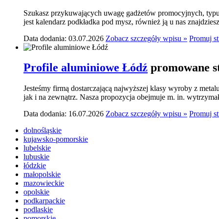
Szukasz przykuwających uwagę gadżetów promocyjnych, typu p
jest kalendarz podkładka pod mysz, również ją u nas znajdziesz.
Data dodania: 03.07.2026
Zobacz szczegóły wpisu »
Promuj s
Profile aluminiowe Łódź
promowane st
Jesteśmy firmą dostarczającą najwyższej klasy wyroby z meta
jak i na zewnątrz. Nasza propozycja obejmuje m. in. wytrzymał
Data dodania: 16.07.2026
Zobacz szczegóły wpisu »
Promuj s
dolnośląskie
kujawsko-pomorskie
lubelskie
lubuskie
łódzkie
małopolskie
mazowieckie
opolskie
podkarpackie
podlaskie
pomorskie