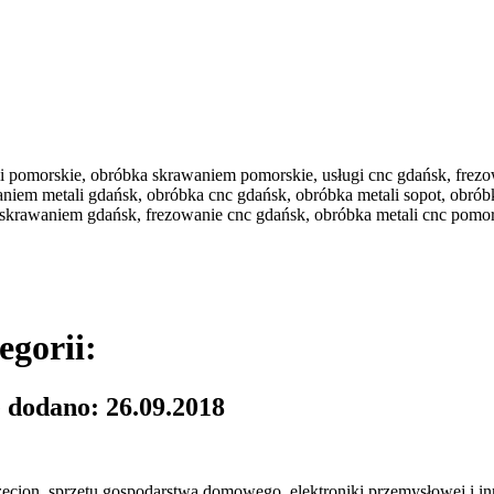
li pomorskie, obróbka skrawaniem pomorskie, usługi cnc gdańsk, frez
aniem metali gdańsk, obróbka cnc gdańsk, obróbka metali sopot, obró
 skrawaniem gdańsk, frezowanie cnc gdańsk, obróbka metali cnc pomors
egorii:
 dodano: 26.09.2018
ecion, sprzętu gospodarstwa domowego, elektroniki przemysłowej i 