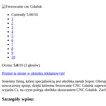
Currently 5.00/10
1
2
3
4
5
6
7
8
9
10
Ocena:
5.0
/10 (3 głosów)
Promuj tą stronę w okienku reklamowym!
Jesteśmy firmą, której specjalnością jest obróbka metali Sopot. Ofe
nowoczesny sprzęt, dzięki któremu frezowanie CNC Gdańsk zapewni 
wyjaśni Ci, na czym polega obróbka skrawaniem CNC Gdańsk. Zachęca
Szczegóły wpisu: