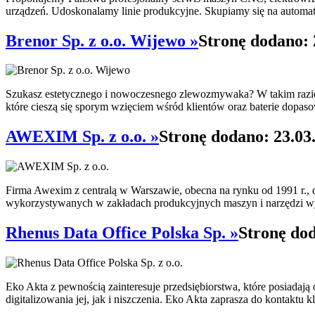
urządzeń. Udoskonalamy linie produkcyjne. Skupiamy się na automa
Brenor Sp. z o.o. Wijewo »
Stronę dodano: 
Szukasz estetycznego i nowoczesnego zlewozmywaka? W takim razie 
które cieszą się sporym wzięciem wśród klientów oraz baterie dopasow
AWEXIM Sp. z o.o. »
Stronę dodano: 23.03
Firma Awexim z centralą w Warszawie, obecna na rynku od 1991 r., 
wykorzystywanych w zakładach produkcyjnych maszyn i narzędzi wys
Rhenus Data Office Polska Sp. »
Stronę dod
Eko Akta z pewnością zainteresuje przedsiębiorstwa, które posiadaj
digitalizowania jej, jak i niszczenia. Eko Akta zaprasza do kontaktu kl