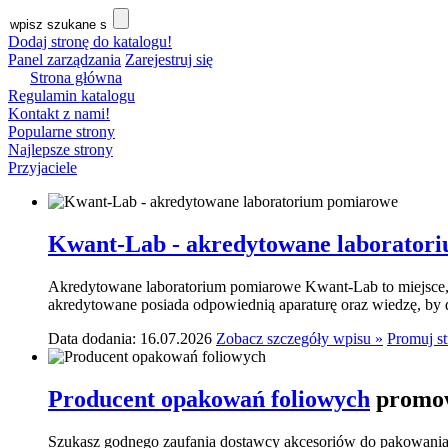
Dodaj stronę do katalogu!
Panel zarządzania
Zarejestruj się
Strona główna
Regulamin katalogu
Kontakt z nami!
Popularne strony
Najlepsze strony
Przyjaciele
Kwant-Lab - akredytowane laborator
Akredytowane laboratorium pomiarowe Kwant-Lab to miejsce, k
akredytowane posiada odpowiednią aparaturę oraz wiedzę, by do
Data dodania: 16.07.2026
Zobacz szczegóły wpisu »
Promuj s
Producent opakowań foliowych
promow
Szukasz godnego zaufania dostawcy akcesoriów do pakowania? 