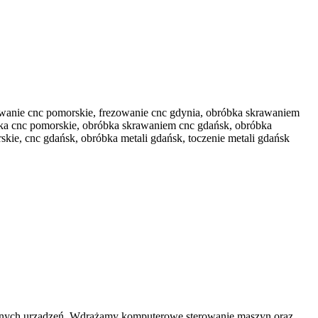
owanie cnc pomorskie, frezowanie cnc gdynia, obróbka skrawaniem
bka cnc pomorskie, obróbka skrawaniem cnc gdańsk, obróbka
kie, cnc gdańsk, obróbka metali gdańsk, toczenie metali gdańsk
innych urządzeń. Wdrażamy komputerowe sterowanie maszyn oraz