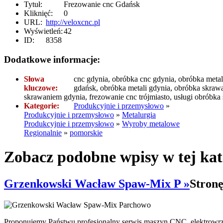
Tytuł:
Frezowanie cnc Gdańsk
Kliknięć:
0
URL:
http://veloxcnc.pl
Wyświetleń:
42
ID:
8358
Dodatkowe informacje:
Słowa
cnc gdynia, obróbka cnc gdynia, obróbka meta
kluczowe:
gdańsk, obróbka metali gdynia, obróbka skraw
skrawaniem gdynia, frezowanie cnc trójmiasto, usługi obróbka
Kategorie:
Produkcyjnie i przemysłowo
»
Produkcyjnie i przemysłowo
»
Metalurgia
Produkcyjnie i przemysłowo
»
Wyroby metalowe
Regionalnie
»
pomorskie
Zobacz podobne wpisy w tej kat
Grzenkowski Wacław Spaw-Mix P »
Stronę
Proponujemy Państwu profesjonalny serwis maszyn CNC, elektrowrz