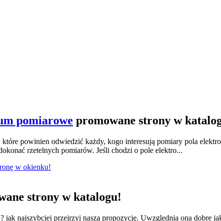
ium pomiarowe
promowane strony w katalo
tóre powinien odwiedzić każdy, kogo interesują pomiary pola elektr
konać rzetelnych pomiarów. Jeśli chodzi o pole elektro...
tronę w okienku!
ane strony w katalogu!
jak najszybciej przejrzyj naszą propozycję. Uwzględnia ona dobre ja