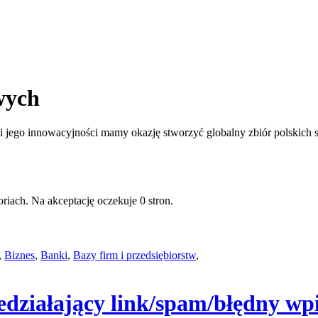
wych
jego innowacyjności mamy okazję stworzyć globalny zbiór polskich st
riach. Na akceptację oczekuje 0 stron.
,
Biznes
,
Banki
,
Bazy firm i przedsiębiorstw
,
edziałający link/spam/błędny wpi