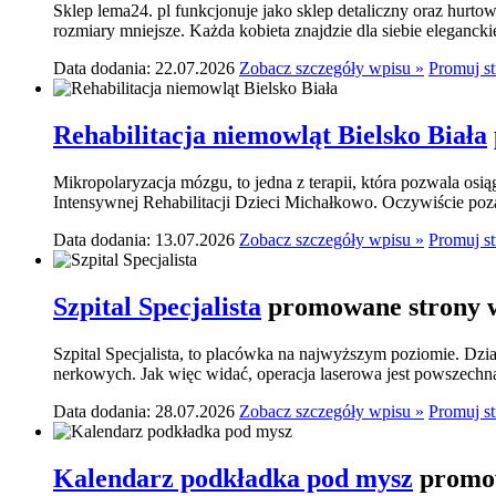
Sklep lema24. pl funkcjonuje jako sklep detaliczny oraz hurtow
rozmiary mniejsze. Każda kobieta znajdzie dla siebie elegancki
Data dodania: 22.07.2026
Zobacz szczegóły wpisu »
Promuj s
Rehabilitacja niemowląt Bielsko Biała
Mikropolaryzacja mózgu, to jedna z terapii, która pozwala osi
Intensywnej Rehabilitacji Dzieci Michałkowo. Oczywiście poza
Data dodania: 13.07.2026
Zobacz szczegóły wpisu »
Promuj s
Szpital Specjalista
promowane strony w
Szpital Specjalista, to placówka na najwyższym poziomie. Dzia
nerkowych. Jak więc widać, operacja laserowa jest powszechn
Data dodania: 28.07.2026
Zobacz szczegóły wpisu »
Promuj s
Kalendarz podkładka pod mysz
promow