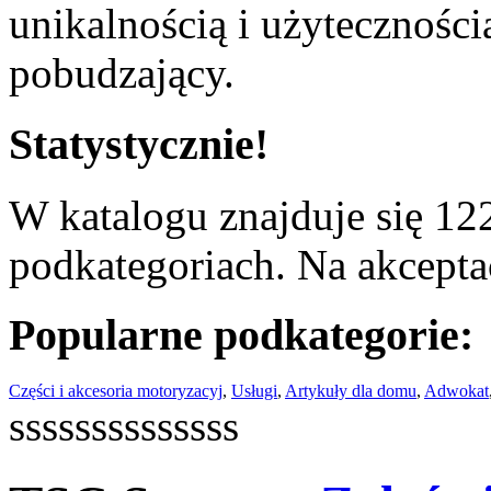
unikalnością i użyteczności
pobudzający.
Statystycznie!
W katalogu znajduje się 122
podkategoriach. Na akceptac
Popularne podkategorie:
Części i akcesoria motoryzacyj
,
Usługi
,
Artykuły dla domu
,
Adwokat
ssssssssssssss