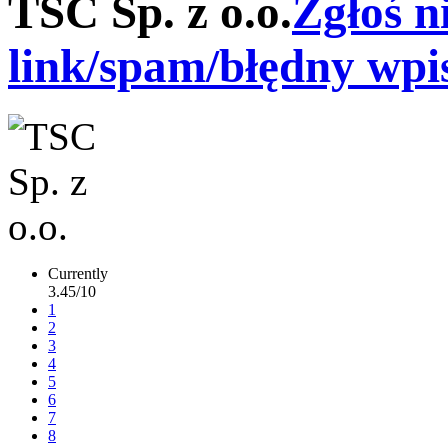
TSC Sp. z o.o.
Zgłoś n
link/spam/błędny wpi
Currently
3.45/10
1
2
3
4
5
6
7
8