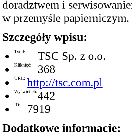
doradztwem i serwisowani
w przemyśle papierniczym. 
Szczegóły wpisu:
Tytuł:
TSC Sp. z o.o.
Kliknięć:
368
URL:
http://tsc.com.pl
Wyświetleń:
442
ID:
7919
Dodatkowe informacje: