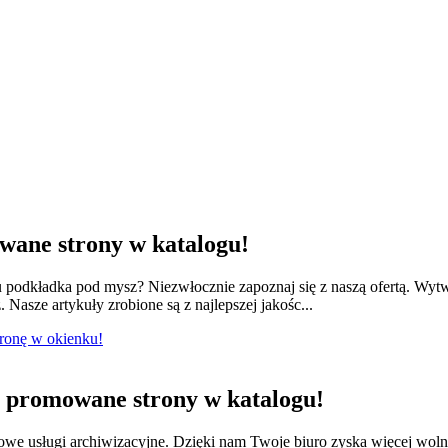
ane strony w katalogu!
odkładka pod mysz? Niezwłocznie zapoznaj się z naszą ofertą. Wytwa
 Nasze artykuły zrobione są z najlepszej jakośc...
tronę w okienku!
promowane strony w katalogu!
we usługi archiwizacyjne. Dzięki nam Twoje biuro zyska więcej wol