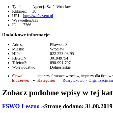
Tytuł:
Agencja Szafa Wrocław
Kliknięć:
30
URL:
http://szafaevent.pl
Wyświetleń:
833
ID:
7366
Dodatkowe informacje:
Adres:
Piławska 3
Miasto:
Wrocław
NIP:
622-253-98-95
REGON:
301949754
Telefon2:
690-991-707
Województwo:
Dolnośląskie
Słowa
imprezy firmowe wrocław, imprezy dla firm w
kluczowe:
Kategorie:
Rozrywkowo
»
Organizacja im
Zobacz podobne wpisy w tej kat
FSWO Leszno »
Stronę dodano: 31.08.2019