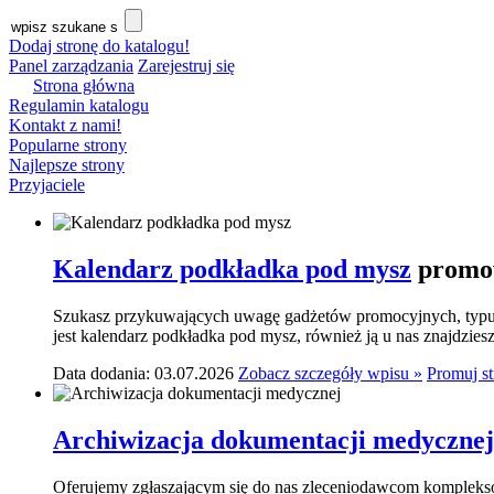
Dodaj stronę do katalogu!
Panel zarządzania
Zarejestruj się
Strona główna
Regulamin katalogu
Kontakt z nami!
Popularne strony
Najlepsze strony
Przyjaciele
Kalendarz podkładka pod mysz
promow
Szukasz przykuwających uwagę gadżetów promocyjnych, typu p
jest kalendarz podkładka pod mysz, również ją u nas znajdziesz.
Data dodania: 03.07.2026
Zobacz szczegóły wpisu »
Promuj s
Archiwizacja dokumentacji medycznej
Oferujemy zgłaszającym się do nas zleceniodawcom komplekso