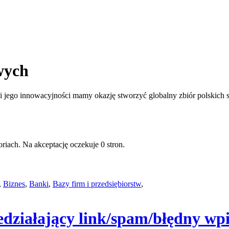
wych
jego innowacyjności mamy okazję stworzyć globalny zbiór polskich st
riach. Na akceptację oczekuje 0 stron.
,
Biznes
,
Banki
,
Bazy firm i przedsiębiorstw
,
edziałający link/spam/błędny wpi