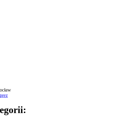
rocław
prez
egorii: