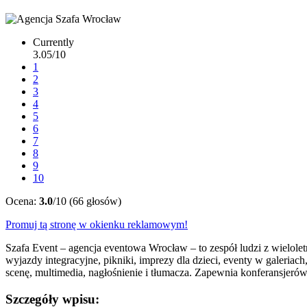
Currently
3.05/10
1
2
3
4
5
6
7
8
9
10
Ocena:
3.0
/10 (66 głosów)
Promuj tą stronę w okienku reklamowym!
Szafa Event – agencja eventowa Wrocław – to zespół ludzi z wieloletn
wyjazdy integracyjne, pikniki, imprezy dla dzieci, eventy w galeriac
scenę, multimedia, nagłośnienie i tłumacza. Zapewnia konferansjerów, 
Szczegóły wpisu: