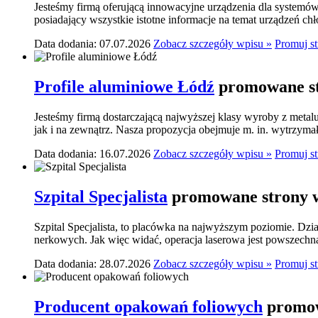
Jesteśmy firmą oferującą innowacyjne urządzenia dla systemó
posiadający wszystkie istotne informacje na temat urządzeń ch
Data dodania: 07.07.2026
Zobacz szczegóły wpisu »
Promuj s
Profile aluminiowe Łódź
promowane st
Jesteśmy firmą dostarczającą najwyższej klasy wyroby z meta
jak i na zewnątrz. Nasza propozycja obejmuje m. in. wytrzymał
Data dodania: 16.07.2026
Zobacz szczegóły wpisu »
Promuj s
Szpital Specjalista
promowane strony w
Szpital Specjalista, to placówka na najwyższym poziomie. Dzia
nerkowych. Jak więc widać, operacja laserowa jest powszechn
Data dodania: 28.07.2026
Zobacz szczegóły wpisu »
Promuj s
Producent opakowań foliowych
promow