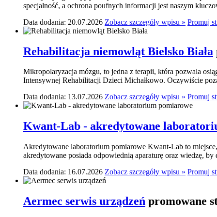
specjalność, a ochrona poufnych informacji jest naszym klucz
Data dodania: 20.07.2026
Zobacz szczegóły wpisu »
Promuj s
Rehabilitacja niemowląt Bielsko Biała
Mikropolaryzacja mózgu, to jedna z terapii, która pozwala osi
Intensywnej Rehabilitacji Dzieci Michałkowo. Oczywiście poza
Data dodania: 13.07.2026
Zobacz szczegóły wpisu »
Promuj s
Kwant-Lab - akredytowane laborator
Akredytowane laboratorium pomiarowe Kwant-Lab to miejsce, k
akredytowane posiada odpowiednią aparaturę oraz wiedzę, by do
Data dodania: 16.07.2026
Zobacz szczegóły wpisu »
Promuj s
Aermec serwis urządzeń
promowane st