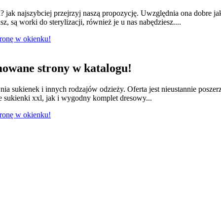
jak najszybciej przejrzyj naszą propozycję. Uwzględnia ona dobre ja
 są worki do sterylizacji, również je u nas nabędziesz....
tronę w okienku!
owane strony w katalogu!
nia sukienek i innych rodzajów odzieży. Oferta jest nieustannie posze
e sukienki xxl, jak i wygodny komplet dresowy...
tronę w okienku!