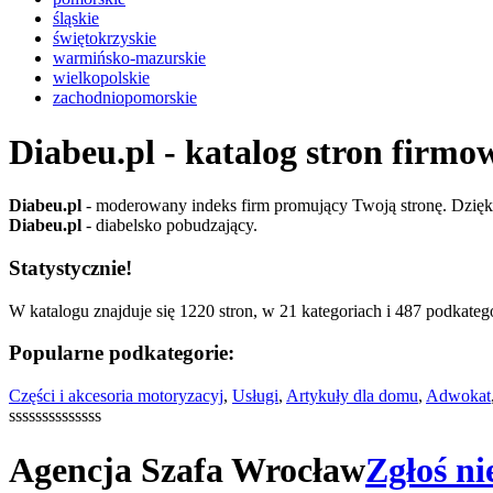
śląskie
świętokrzyskie
warmińsko-mazurskie
wielkopolskie
zachodniopomorskie
Diabeu.pl - katalog stron firmo
Diabeu.pl
- moderowany indeks firm promujący Twoją stronę. Dzięki 
Diabeu.pl
- diabelsko pobudzający.
Statystycznie!
W katalogu znajduje się 1220 stron, w 21 kategoriach i 487 podkatego
Popularne podkategorie:
Części i akcesoria motoryzacyj
,
Usługi
,
Artykuły dla domu
,
Adwokat
ssssssssssssss
Agencja Szafa Wrocław
Zgłoś ni