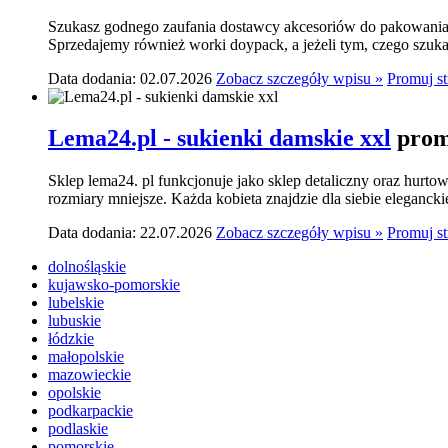
Szukasz godnego zaufania dostawcy akcesoriów do pakowania? 
Sprzedajemy również worki doypack, a jeżeli tym, czego szukasz,
Data dodania: 02.07.2026
Zobacz szczegóły wpisu »
Promuj s
Lema24.pl - sukienki damskie xxl
prom
Sklep lema24. pl funkcjonuje jako sklep detaliczny oraz hurtow
rozmiary mniejsze. Każda kobieta znajdzie dla siebie elegancki
Data dodania: 22.07.2026
Zobacz szczegóły wpisu »
Promuj s
dolnośląskie
kujawsko-pomorskie
lubelskie
lubuskie
łódzkie
małopolskie
mazowieckie
opolskie
podkarpackie
podlaskie
pomorskie