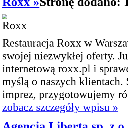
Roxx »
Stronę dodano: 
Restauracja Roxx w Warszaw
swojej niezwykłej oferty. J
internetową roxx.pl i spra
myślą o naszych klientach. 
imprez, przygotowujemy równ
zobacz szczegóły wpisu »
Agencja Liberta sp. z o.