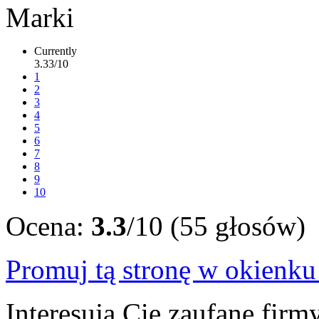
Currently
3.33/10
1
2
3
4
5
6
7
8
9
10
Ocena:
3.3
/10 (55 głosów)
Promuj tą stronę w okienk
Interesują Cię zaufane firm