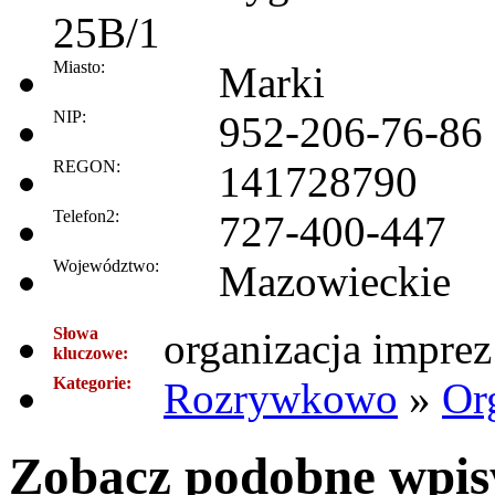
25B/1
Miasto:
Marki
NIP:
952-206-76-86
REGON:
141728790
Telefon2:
727-400-447
Województwo:
Mazowieckie
Słowa
organizacja impre
kluczowe:
Kategorie:
Rozrywkowo
»
Or
Zobacz podobne wpisy