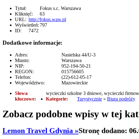
Tytuł:
Fokus s.c. Warszawa
Kliknięć:
63
URL:
http://fokus.waw.pl
Wyświetleń:
797
ID:
7472
Dodatkowe informacje:
Adres:
Nasielska 44/U-3
Miasto:
Warszawa
NIP:
952-194-50-21
REGON:
015756605
Telefon:
(22)-612-05-17
Województwo:
Mazowieckie
Słowa
wycieczki szkolne 3 dniowe, wycieczki firmo
kluczowe:
Kategorie:
Turystycznie
»
Biura podróży
Zobacz podobne wpisy w tej kat
Lemon Travel Gdynia »
Stronę dodano: 06