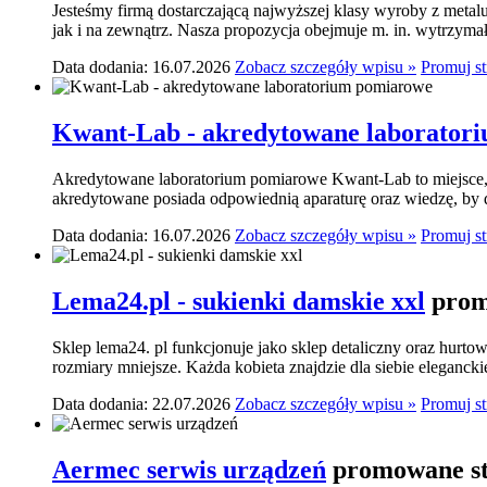
Jesteśmy firmą dostarczającą najwyższej klasy wyroby z meta
jak i na zewnątrz. Nasza propozycja obejmuje m. in. wytrzymał
Data dodania: 16.07.2026
Zobacz szczegóły wpisu »
Promuj s
Kwant-Lab - akredytowane laborator
Akredytowane laboratorium pomiarowe Kwant-Lab to miejsce, k
akredytowane posiada odpowiednią aparaturę oraz wiedzę, by do
Data dodania: 16.07.2026
Zobacz szczegóły wpisu »
Promuj s
Lema24.pl - sukienki damskie xxl
prom
Sklep lema24. pl funkcjonuje jako sklep detaliczny oraz hurtow
rozmiary mniejsze. Każda kobieta znajdzie dla siebie elegancki
Data dodania: 22.07.2026
Zobacz szczegóły wpisu »
Promuj s
Aermec serwis urządzeń
promowane st