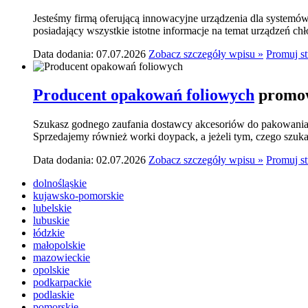
Jesteśmy firmą oferującą innowacyjne urządzenia dla systemó
posiadający wszystkie istotne informacje na temat urządzeń ch
Data dodania: 07.07.2026
Zobacz szczegóły wpisu »
Promuj s
Producent opakowań foliowych
promow
Szukasz godnego zaufania dostawcy akcesoriów do pakowania? 
Sprzedajemy również worki doypack, a jeżeli tym, czego szukasz,
Data dodania: 02.07.2026
Zobacz szczegóły wpisu »
Promuj s
dolnośląskie
kujawsko-pomorskie
lubelskie
lubuskie
łódzkie
małopolskie
mazowieckie
opolskie
podkarpackie
podlaskie
pomorskie