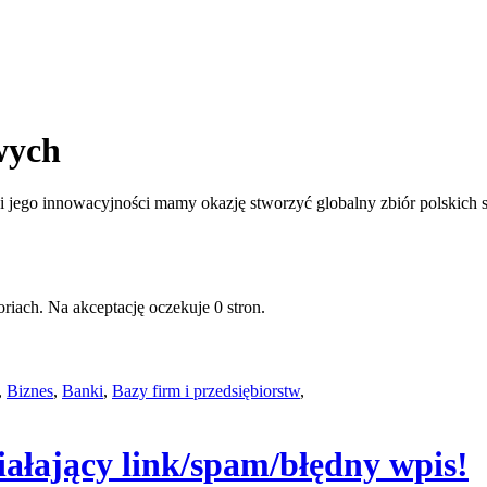
wych
jego innowacyjności mamy okazję stworzyć globalny zbiór polskich st
riach. Na akceptację oczekuje 0 stron.
,
Biznes
,
Banki
,
Bazy firm i przedsiębiorstw
,
iałający link/spam/błędny wpis!