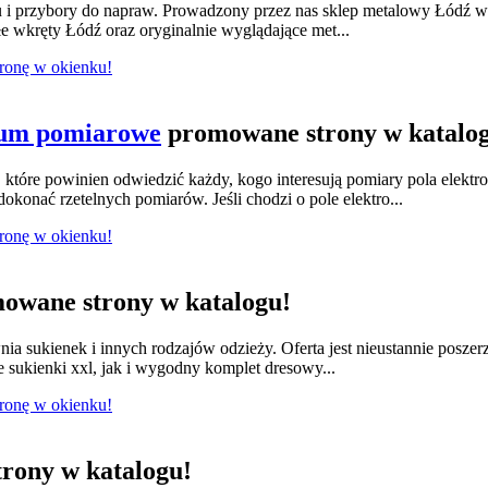
lu i przybory do napraw. Prowadzony przez nas sklep metalowy Łódź w
e wkręty Łódź oraz oryginalnie wyglądające met...
tronę w okienku!
ium pomiarowe
promowane strony w katalo
tóre powinien odwiedzić każdy, kogo interesują pomiary pola elektr
konać rzetelnych pomiarów. Jeśli chodzi o pole elektro...
tronę w okienku!
owane strony w katalogu!
nia sukienek i innych rodzajów odzieży. Oferta jest nieustannie posze
e sukienki xxl, jak i wygodny komplet dresowy...
tronę w okienku!
rony w katalogu!