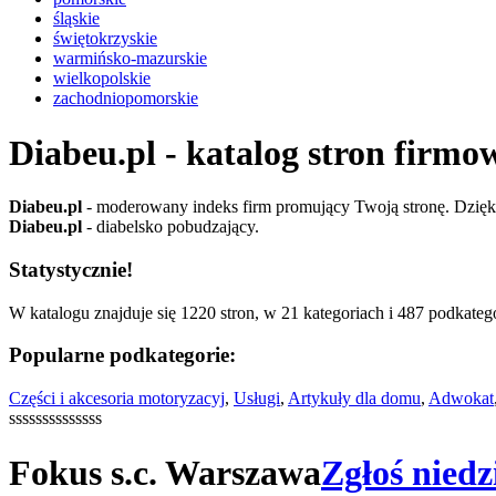
śląskie
świętokrzyskie
warmińsko-mazurskie
wielkopolskie
zachodniopomorskie
Diabeu.pl - katalog stron firmo
Diabeu.pl
- moderowany indeks firm promujący Twoją stronę. Dzięki 
Diabeu.pl
- diabelsko pobudzający.
Statystycznie!
W katalogu znajduje się 1220 stron, w 21 kategoriach i 487 podkatego
Popularne podkategorie:
Części i akcesoria motoryzacyj
,
Usługi
,
Artykuły dla domu
,
Adwokat
ssssssssssssss
Fokus s.c. Warszawa
Zgłoś niedz