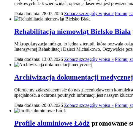
nerkowych. Jak więc widać, operacja laserowa jest powszechn
Data dodania: 28.07.2026
Zobacz szczegóły wpisu »
Promuj s
Rehabilitacja niemowląt Bielsko Biała
Mikropolaryzacja mózgu, to jedna z terapii, która pozwala osi
Intensywnej Rehabilitacji Dzieci Michałkowo. Oczywiście poza
Data dodania: 13.07.2026
Zobacz szczegóły wpisu »
Promuj s
Archiwizacja dokumentacji medycznej
Oferujemy zgłaszającym się do nas zleceniodawcom komplekso
specjalność, a ochrona poufnych informacji jest naszym klucz
Data dodania: 20.07.2026
Zobacz szczegóły wpisu »
Promuj s
Profile aluminiowe Łódź
promowane st