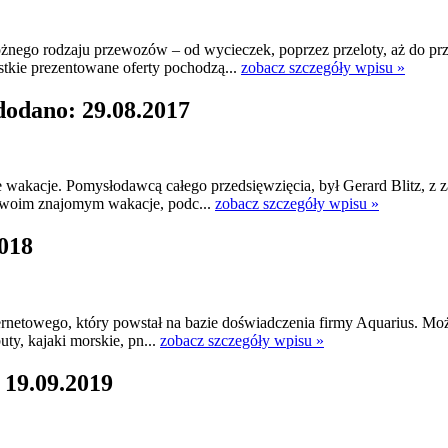
różnego rodzaju przewozów – od wycieczek, poprzez przeloty, aż do
stkie prezentowane oferty pochodzą...
zobacz szczegóły wpisu »
dodano: 29.08.2017
wakacje. Pomysłodawcą całego przedsięwzięcia, był Gerard Blitz, z z
i swoim znajomym wakacje, podc...
zobacz szczegóły wpisu »
2018
nternetowego, który powstał na bazie doświadczenia firmy Aquarius. 
y, kajaki morskie, pn...
zobacz szczegóły wpisu »
 19.09.2019