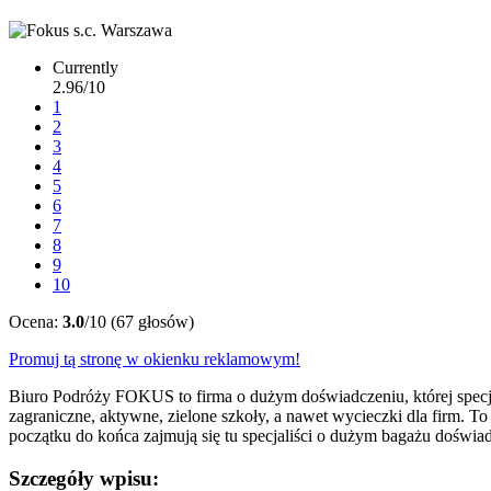
Currently
2.96/10
1
2
3
4
5
6
7
8
9
10
Ocena:
3.0
/10 (67 głosów)
Promuj tą stronę w okienku reklamowym!
Biuro Podróży FOKUS to firma o dużym doświadczeniu, której specj
zagraniczne, aktywne, zielone szkoły, a nawet wycieczki dla firm. T
początku do końca zajmują się tu specjaliści o dużym bagażu doświadc
Szczegóły wpisu: