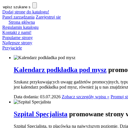
Dodaj stronę do katalogu!
Panel zarządzania
Zarejestruj się
Strona główna
Regulamin katalogu
Kontakt z nami!
Popularne strony
Najlepsze strony
Przyjaciele
Kalendarz podkładka pod mysz
promow
Szukasz przykuwających uwagę gadżetów promocyjnych, typu p
jest kalendarz podkładka pod mysz, również ją u nas znajdziesz.
Data dodania: 03.07.2026
Zobacz szczegóły wpisu »
Promuj s
Szpital Specjalista
promowane strony w
Szpital Specjalista, to placówka na najwyższym poziomie. Dzia