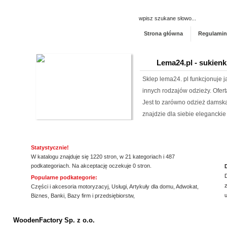
Strona główna
Regulamin
Lema24.pl - sukienk
Sklep lema24. pl funkcjonuje j
innych rodzajów odzieży. Ofer
Jest to zarówno odzież damska 
znajdzie dla siebie eleganckie 
Aermec serwis urz
Statystycznie!
Jesteśmy firmą oferującą inno
W katalogu znajduje się 1220 stron, w 21 kategoriach i 487
Obsługujemy też serwis urząd
podkategoriach. Na akceptację oczekuje 0 stron.
nas pracownicy to wykwalifiko
Popularne podkategorie:
z
informacje na temat urządzeń 
Części i akcesoria motoryzacyj
,
Usługi
,
Artykuły dla domu
,
Adwokat
,
Biznes
,
Banki
,
Bazy firm i przedsiębiorstw
,
wyn...
ssssssssssssss
Szpital Specjalista
WoodenFactory Sp. z o.o.