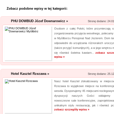
Profile aluminiowe
Zobacz podobne wpisy w tej kategorii:
Jesteśmy firmą dostarczającą 
napraw. Prowadzony przez nas 
produktów, przydatnych tak sa
PHU DOWBUD Józef Downarowicz »
Stronę dodano: 24.0
obejmuje m. in. wytrzymałe wkr
Osobom z całej Polski, które przymierzają s
zorganizowania przyjęcia weselnego, polecamy 
Kalendarz podkład
w Myśliborzu Pensjonat Nad Jeziorem. Dom ten
odpowiedni do urządzania różnorakich uroczys
Szukasz przykuwających uwag
(także przyjęć komunijnych), a w jego wnętrzu m
mysz? Niezwłocznie zapoznaj 
się również świetna kawiarn...
zobacz szcz
wpisu »
myszki dla graczy, a jeżeli ty
mysz, również ją u nas znajdzi
jakośc...
Hotel Kasztel Rzezawa »
Stronę dodano: 25.1
Rehabilitacja niemo
Nasz hotel Kasztel zlokalizowany w miejsco
Rzezawa to wyjątkowe miejsce na konferencj
Mikropolaryzacja mózgu, to jed
wesela. Dysponujemy 45 miejscami noclegowym
o powrót do pełnej sprawności 
dyspozycji naszych Gości oddajemy 
nieinwazyjna. Wykonuje ją Ośr
nowoczesne sale konferencyjne, zaprojektow
Michałkowo. Oczywiście poza t
unikalnym stylu restaurację, jak i również prz
zobacz szczegóły wpisu »
dopasowan...