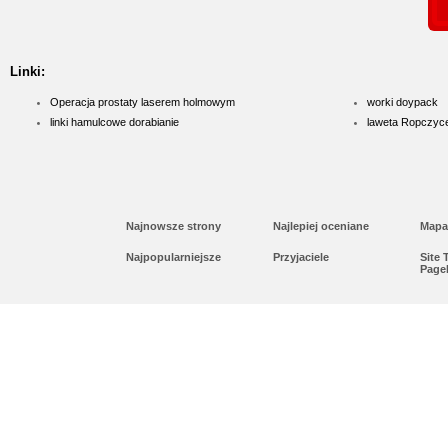
Linki:
Operacja prostaty laserem holmowym
worki doypack
linki hamulcowe dorabianie
laweta Ropczyc
Najnowsze strony
Najlepiej oceniane
Mapa
Najpopularniejsze
Przyjaciele
Site
Page