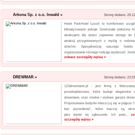
Archiwizacja dokum
Arkona Sp. z o.o. Inwałd »
Stronę dodano: 29.1
Oferujemy zgłaszającym się 
Hotel ParkHotel Łysoń to komfortowo urząd
archiwizacyjne. Dzięki nam Tw
klimatyzowane pokoje. Doskonale położony ho
Archiwizacja dokumentów księ
atrakcjami dla dzieci zapewnia dostęp do l
informacji jest naszym klucz
atrakcji przygotowanych z myślą o rodzin
jakim jest ...
dziećmi. Specjalnością naszego hotelu
organizowanie różnego rodzaju wydarzeń. Jeste
zobacz szczegóły wpisu »
DREWMAR »
Stronę dodano: 23.0
123drewniane.pl - jest firmą z Warszaw
przedsiębiorstwo, które buduje eleganckie 
drewniane, oraz modne i stylowe garaże drewn
Proponowane budynki mieszczą się w pojęciu "
bez pozwolenia", które inaczej są okre
jako domki na zgłoszenie. Ich powi...
zo
szczegóły wpisu »