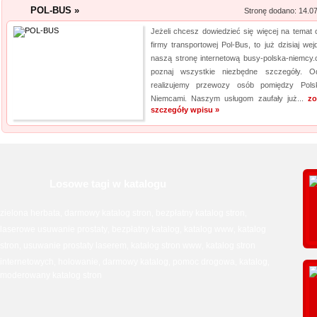
POL-BUS »
Stronę dodano: 14.0
Jeżeli chcesz dowiedzieć się więcej na temat o
firmy transportowej Pol-Bus, to już dzisiaj wej
naszą stronę internetową busy-polska-niemcy.
poznaj wszystkie niezbędne szczegóły. O
realizujemy przewozy osób pomiędzy Pol
Niemcami. Naszym usługom zaufały już...
zo
szczegóły wpisu »
Losowe tagi w katalogu
zielona herbata
darmowy katalog stron
bezpłatny katalog stron
,
,
,
laserowe usuwanie prostaty
bezpłatny katalog
katalog www
katalog
,
,
,
stron
usuwanie prostaty laserem
katalog stron www
katalog stron
,
,
,
internetowych
holowanie
darmowy katalog
pomoc drogowa
katalog
,
,
,
,
,
moderowany katalog stron