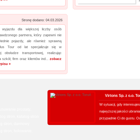
Stronę dodano: 04.03.2026
a wyjazdu dla większej liczby osób
wdzonego partnera, który zapewni nie
iednie pojazdy, ale również sprawną
Plus Tour od lat specjalizuje się w
nej obsłudze transportowej, realizując
 szkół, firm oraz klientów ind...
zobacz
pisu »
Virtons Sp. z o.o. T
W sytuacji, gdy interesuj
usuwanie prostaty
,
najwyższej jakości ubrania
log stron
katalog stron
,
przypadnie Ci do gustu. Od 
g stron
darmowy
,
g stron
holowanie
,
,