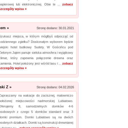
papierowej lub elektronicznej. Obie te ...
zobacz
szczegóły wpisu »
Promuj stronę w okienku!
mowane strony w katalogu!
jem »
Stronę dodano: 30.01.2021
Data dodania: 29.06.2026
Szukasz miejsca, w którym mógłbyś odpocząć od
Zobacz szczegóły wpisu »
codziennego zgiełku? Doskonałym wyborem będzie
wiejski hotel butikowy Sudety. W Gościńcu pod
Promuj stronę w okienku!
Zielonym Jajem panuje sielska atmosfera i wyjątkowy
klimat, który zapewnia połączenie drewna oraz
kamienia. Hotel położony jest wśród lasu i ...
zobacz
szczegóły wpisu »
ki Z »
Stronę dodano: 04.02.2026
Zapraszamy na wakacje do zacisznej, malowniczo
położonej miejscowości nadmorskiej Lubiatowo.
Oferujemy 8, samodzielnych domków 4-6
osobowych z czego 5 domków standard oraz 3
domki premium. Domki Lubiatowo są na dwóch
osobnych działkach. Domki są konstrukcji drewnianej