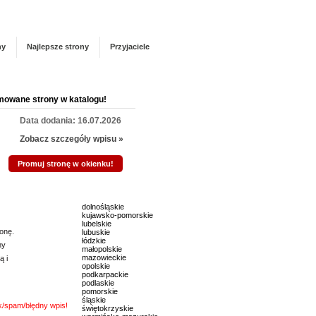
Panel zarządzania
Zarejestruj się
talogu!
ny
Najlepsze strony
Przyjaciele
mowane strony w katalogu!
Data dodania: 16.07.2026
Zobacz szczegóły wpisu »
Promuj stronę w okienku!
mowane strony w katalogu!
dolnośląskie
kujawsko-pomorskie
Data dodania: 20.07.2026
lubelskie
onę.
lubuskie
Zobacz szczegóły wpisu »
łódzkie
ny
małopolskie
mazowieckie
ą i
Promuj stronę w okienku!
opolskie
podkarpackie
podlaskie
pomorskie
mowane strony w katalogu!
śląskie
nk/spam/błędny wpis!
świętokrzyskie