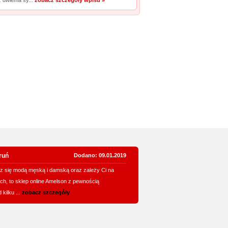
z dwiema sy...
zobacz szczegóły wpisu »
oruń
Dodano: 09.01.2019
esz się modą męską i damską oraz zależy Ci na
ch, to sklep online Amelson z pewnością
kilku ...
zobacz szczegóły