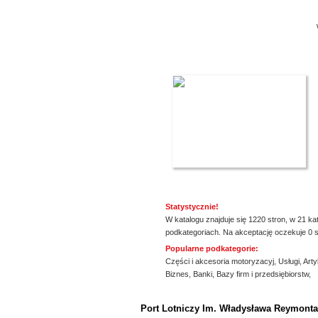
Statystycznie!
W katalogu znajduje się 1220 stron, w 21 ka
podkategoriach. Na akceptację oczekuje 0 s
Popularne podkategorie:
Części i akcesoria motoryzacyj
,
Usługi
,
Arty
Biznes
,
Banki
,
Bazy firm i przedsiębiorstw
,
ssssssssssssss
Port Lotniczy Im. Władysława Reymont