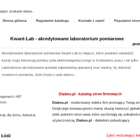
Dodaj stronę do ka
Strona główna
Regulamin katalogu
Kontakt z nami!
Popularne stro
Kwant-Lab - akredytowane laboratorium pomiarowe
pro
Akredytowane laboratorium pomiarowe Kwant-Lab to miejsce, które powinien odwiedzić
każdy, kogo interesują pomiary pola elektromagnetycznego w środowisku pracy i nie tylko.
Laboratorium akredytowane posiada odpowiednią aparaturę oraz wiedzę, by dokonać
rzetelnych pomiarów. Jeśli chodzi o pole elektro...
Archiwizacja dokumentacji medycznej
pro
Diabeu.pl - katalog stron firmowych
tegoriach i 487
Oferujemy zgłaszającym się do nas zleceniodawcom kompleksowe usługi archiwizacyjne.
tron.
Diabeu.pl
- moderowany indeks firm promujący Twoją str
Dzięki nam Twoje biuro zyska więcej wolnego miejsca. Archiwizacja dokumentów
Dzięki jego innowacyjności mamy okazję stworzyć global
księgowych to nasza specjalność, a ochrona poufnych informacji jest naszym kluczowym
zbiór polskich stron www, które wyróżniają się unikalności
kuły dla domu
,
Adwokat
,
wyzwaniem. Podejmiemy się również zadania, jakim jest ...
użytecznością.
Diabeu.pl
- diabelsko pobudzający.
Profile aluminiowe Łódź
pro
a Łódź
Zgłoś niedziałający li