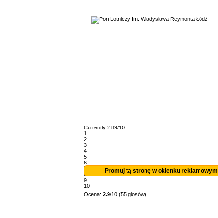
Currently 2.89/10
1
2
3
4
5
6
7
Promuj tą stronę w okienku reklamowym
8
9
10
Ocena:
2.9
/10 (55 głosów)