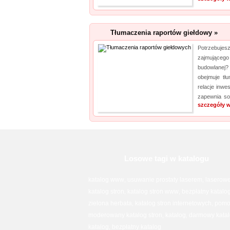
Tłumaczenia raportów giełdowy »
Potrzebuj
zajmującego
budowlanej?
obejmuje tł
relacje inwe
zapewnia sol
szczegóły w
Losowe tagi w katalogu
katalog www
usuwanie prostaty laserem
laserowe
,
,
katalog stron
katalog stron www
bezpłatny katalog
,
,
zielona herbata
katalog stron internetowych
pomo
,
,
moderowany katalog stron
katalog
darmowy katal
,
,
katalog
bezpłatny katalog
,