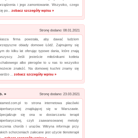
urządzenia i jego zamontowanie. Wszystko, czego
Promuj stronę w okienku!
się po...
zobacz szczegóły wpisu »
Stronę dodano: 08.01.2021
Nasza firma powstała, aby dawać ludziom
przepyszne obiady domowe Łódź. Zajmujemy się
tym do kilku lat oferując typowe dania, które znają
wszyscy. Jeśli jesteście miłośnikami kotleta
schabowego albo pierogów to u nas to wszystko
możecie znaleźć. Na domowej kuchni znamy się
bardzo ...
zobacz szczegóły wpisu »
. »
Stronę dodano: 23.03.2021
atamed.com.pl to strona internetowa placówki
hiperbarycznej znajdującej się w Warszawie.
Specjalizuje się ona w dostarczaniu terapii
hiperbarycznej, czyli zaawansowanej metody
leczenia chorób i urazów. Witryna informuje przy
jakich schorzeniach zalecane jest użycie tlenoterapii