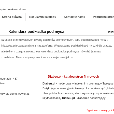
Dodaj stronę do ka
Strona główna
Regulamin katalogu
Kontakt z nami!
Popularne stro
Kalendarz podkładka pod mysz
pro
Szukasz przykuwających uwagę gadżetów promocyjnych, typu podkładka pod mysz?
Niezwłocznie zapoznaj się z naszą ofertą. Wytwarzamy podkładki pod myszki dla graczy,
a jeżeli tym czego szukasz jest kalendarz podkładka pod mysz, również ją u nas
znajdziesz. Nasze artykuły zrobione są z najlepszej jakośc...
Rehabilitacja niemowląt Bielsko Biała
pro
Mikropolaryzacja mózgu, to jedna z terapii, która pozwala osiągać efekty w walce o powrót
Diabeu.pl - katalog stron firmowych
tegoriach i 487
do pełnej sprawności dziecka. Mikropolaryzacja jest bezbolesna i nieinwazyjna. Wykonuje
tron.
Diabeu.pl
- moderowany indeks firm promujący Twoją str
ją Ośrodek Intensywnej Rehabilitacji Dzieci Michałkowo. Oczywiście poza tym
Dzięki jego innowacyjności mamy okazję stworzyć global
zbiór polskich stron www, które wyróżniają się unikalności
kuły dla domu
wdrażanych jest wiele innych terapii dopasowan...
,
Adwokat
,
użytecznością.
Diabeu.pl
- diabelsko pobudzający.
Aermec serwis urządzeń
pro
Zgłoś niedziałający li
Jesteśmy firmą oferującą innowacyjne urządzenia dla systemów chłodzenia. Obsługujemy