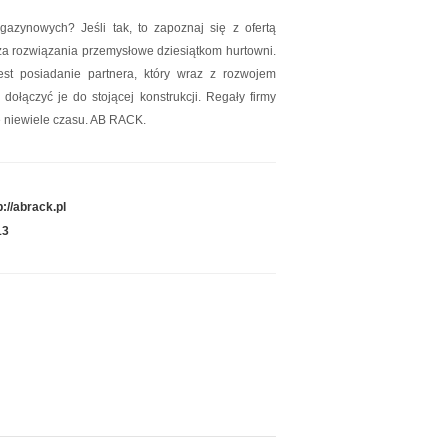
Zobacz szczegóły wpisu »
zynowych? Jeśli tak, to zapoznaj się z ofertą
arcza rozwiązania przemysłowe dziesiątkom hurtowni.
Promuj stronę w okienku!
t posiadanie partnera, który wraz z rozwojem
ołączyć je do stojącej konstrukcji. Regały firmy
mowane strony w katalogu!
e niewiele czasu. AB RACK.
Data dodania: 16.07.2026
Zobacz szczegóły wpisu »
Promuj stronę w okienku!
p://abrack.pl
13
mowane strony w katalogu!
Data dodania: 02.07.2026
Zobacz szczegóły wpisu »
Promuj stronę w okienku!
mowane strony w katalogu!
Data dodania: 28.07.2026