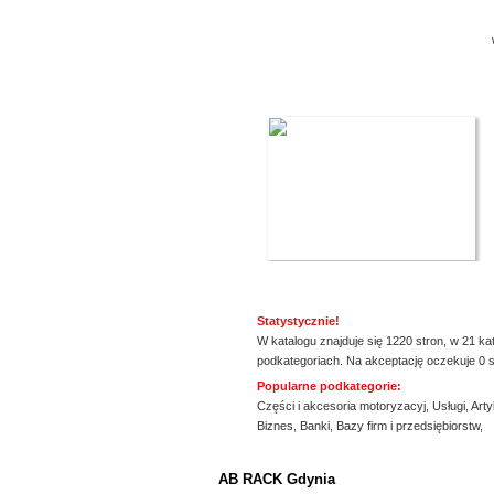
Statystycznie!
W katalogu znajduje się 1220 stron, w 21 ka
podkategoriach. Na akceptację oczekuje 0 s
Popularne podkategorie:
Części i akcesoria motoryzacyj
,
Usługi
,
Arty
Biznes
,
Banki
,
Bazy firm i przedsiębiorstw
,
ssssssssssssss
AB RACK Gdynia