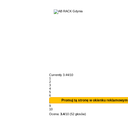
Currently 3.44/10
1
2
3
4
5
6
7
Promuj tą stronę w okienku reklamowym
8
9
10
Ocena:
3.4
/10 (52 głosów)