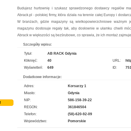
też serwis urządzeń Climaveneta i innych marek. Reprezentujący nas pracownicy to
Budujesz hurtownię i szukasz sprawdzonego dostawcy regałów maga
wykwalifikowani fachowcy, posiadający wszystkie istotne informacje na temat urządzeń
Abrack.pl - polskiej firmy, która działa na terenie całej Europy i dost
chłodniczych. Nasza oferta uwzględnia również wyn...
W branżach, gdzie magazyny są wielkopowierzchniowe ważnym jes
magazynu dostosuje regały tak, aby dosłownie w ułamku chwili móc d
Profile aluminiowe Łódź
pro
Abrack w większości są bezśrubowe, co sprawia, że ich montaż zajmuj
Jesteśmy firmą dostarczającą najwyższej klasy wyroby z metalu i przybory do napraw.
Szczegóły wpisu:
Prowadzony przez nas sklep metalowy Łódź wyróżnia się obszerną listą produktów,
Tytuł:
AB RACK Gdynia
przydatnych tak samo w domu, jak i na zewnątrz. Nasza propozycja obejmuje m. in.
wytrzymałe wkręty Łódź oraz oryginalnie wyglądające met...
Kliknięć:
40
URL:
htt
Wyświetleń:
649
ID:
75
Producent opakowań foliowych
pro
Dodatkowe informacje:
Szukasz godnego zaufania dostawcy akcesoriów do pakowania? jak najszybciej przejrzyj
Adres:
Korsarzy 1
naszą propozycję. Uwzględnia ona dobre jakościowo worki do pasteryzacji i szereg
Miasto:
Gdynia
innych wyrobów. Sprzedajemy również worki doypack, a jeżeli tym, czego szukasz, są
NIP:
586-158-39-22
worki do sterylizacji, również je u nas nabędziesz....
!
REGON:
361846504
Szpital Specjalista
Telefon:
(58)-620-92-09
pro
Województwo:
Pomorskie
Szpital Specjalista, to placówka na najwyższym poziomie. Działają tam zarówno poradnie,
jak i oddział szpitalny. Wykonuje się tam usuwanie prostaty laserem, a także laserowe