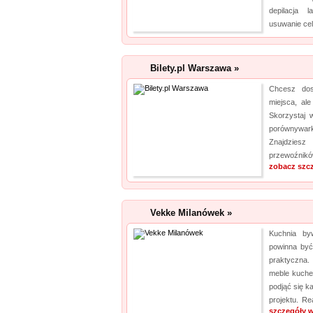
depilacja 
usuwanie cel
Bilety.pl Warszawa »
Chcesz dos
miejsca, al
Skorzystaj 
porównywar
Znajdziesz 
przewoźnikó
zobacz szc
Vekke Milanówek »
Kuchnia by
powinna być 
praktyczna.
meble kuche
podjąć się 
projektu. Re
szczegóły w