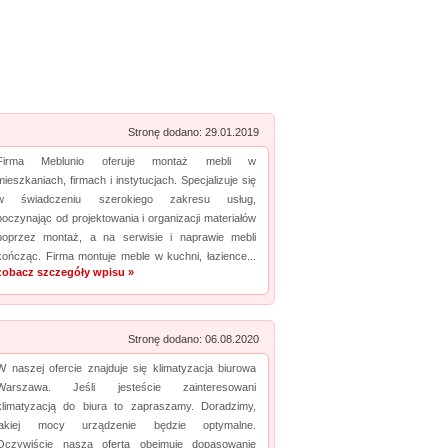
Zobacz szczegóły wpisu »
Promuj stronę w okienku!
mowane strony w katalogu!
Data dodania: 22.07.2026
Stronę dodano: 29.01.2019
Zobacz szczegóły wpisu »
Firma Meblunio oferuje montaż mebli w
mieszkaniach, firmach i instytucjach. Specjalizuje się
Promuj stronę w okienku!
w świadczeniu szerokiego zakresu usług,
poczynając od projektowania i organizacji materiałów
mowane strony w katalogu!
poprzez montaż, a na serwisie i naprawie mebli
kończąc. Firma montuje meble w kuchni, łazience...
Data dodania: 20.07.2026
zobacz szczegóły wpisu »
Zobacz szczegóły wpisu »
Promuj stronę w okienku!
Stronę dodano: 06.08.2020
W naszej ofercie znajduje się klimatyzacja biurowa
Warszawa. Jeśli jesteście zainteresowani
mowane strony w katalogu!
klimatyzacją do biura to zapraszamy. Doradzimy,
Data dodania: 16.07.2026
jakiej mocy urządzenie będzie optymalne.
Oczywiście nasza oferta obejmuje dopasowanie
Zobacz szczegóły wpisu »