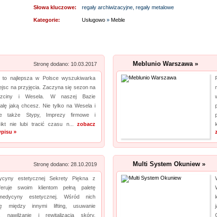
Słowa kluczowe:
regały archiwizacyjne, regały metalowe
usuwanie kamieni nerkowych. Jak więc widać, operacja laserowa jest powszechna. Daje
Kategorie:
Usługowo
»
Meble
to pacjentom możliwość szybkiego powrotu d...
Lema24.pl - sukienki damskie xxl
pro
Sklep lema24. pl funkcjonuje jako sklep detaliczny oraz hurtownia sukienek i innych
Meblunio Warszawa »
Stronę dodano: 10.03.2017
rodzajów odzieży. Oferta jest nieustannie poszerzana o nowe modele. Jest to zarówno
.pl to najlepsza w Polsce wyszukiwarka
odzież damska xxl, jak i rozmiary mniejsze. Każda kobieta znajdzie dla siebie eleganckie
miejsc na przyjęcia. Zaczyna się sezon na
sukienki xxl, jak i wygodny komplet dresowy...
hrzciny i Wesela. W naszej Bazie
alę jaką chcesz. Nie tylko na Wesela i
Archiwizacja dokumentacji medycznej
pro
e także Stypy, Imprezy firmowe i
Nikt nie lubi tracić czasu n...
zobacz
Oferujemy zgłaszającym się do nas zleceniodawcom kompleksowe usługi archiwizacyjne.
pisu »
Dzięki nam Twoje biuro zyska więcej wolnego miejsca. Archiwizacja dokumentów
księgowych to nasza specjalność, a ochrona poufnych informacji jest naszym kluczowym
wyzwaniem. Podejmiemy się również zadania, jakim jest ...
Multi System Okuniew »
Stronę dodano: 28.10.2019
dycyny estetycznej Sekrety Piękna z
Kwant-Lab - akredytowane laboratorium pomiarowe
eruje swoim klientom pełną paletę
pro
medycyny estetycznej. Wśród nich
Akredytowane laboratorium pomiarowe Kwant-Lab to miejsce, które powinien odwiedzić
ię między innymi lifting, usuwanie
każdy, kogo interesują pomiary pola elektromagnetycznego w środowisku pracy i nie tylko.
, nawilżanie i rewitalizacja skóry,