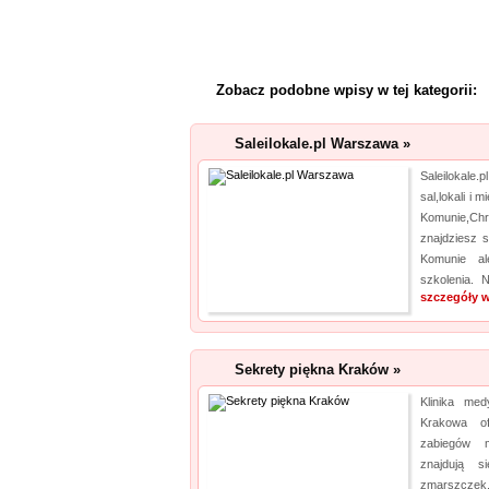
Zobacz podobne wpisy w tej kategorii:
Saleilokale.pl Warszawa »
Saleilokale
sal,lokali i 
Komunie,C
znajdziesz s
Komunie al
szkolenia. 
szczegóły w
Sekrety piękna Kraków »
Klinika me
Krakowa of
zabiegów 
znajdują s
zmarszczek