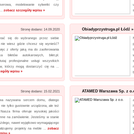
laserowa, modelowanie sylwetki czy
Laboratorium akredytowane posiada odpowiednią aparaturę oraz wiedzę, by dokonać
...
zobacz szczegóły wpisu »
rzetelnych pomiarów. Jeśli chodzi o pole elektro...
Obiadyprzystruga.pl Łódź »
Stronę dodano: 14.09.2020
tać się do wybranego przez siebie
e nie wiesz gdzie chcesz się wynieść?
więc z oferty jaką ma do zaoferowania
ka biletów autokarowych, bilet.pl.
tutaj profesjonalne usługi wszystkich
w, którzy mogą dostarczyć cię na ...
zegóły wpisu »
ATAMED Warszawa Sp. z o.o
Stronę dodano: 15.02.2021
wa nazywana sercem domu, dlatego
nie tylko gustownie urządzona, ale też
 Nasza firma oferuje wysokiej jakości
nne na zamówienie. Jesteśmy w stanie
każdego, nawet wyjątkowo wymagającego
alizujemy projekty na meble ...
zobacz
pisu »