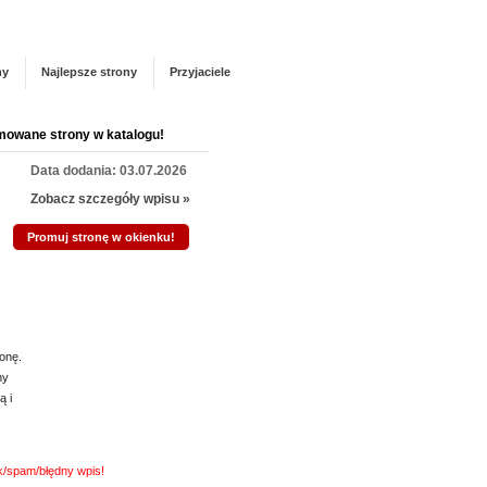
Panel zarządzania
Zarejestruj się
talogu!
ny
Najlepsze strony
Przyjaciele
mowane strony w katalogu!
Data dodania: 03.07.2026
Zobacz szczegóły wpisu »
Promuj stronę w okienku!
mowane strony w katalogu!
Data dodania: 13.07.2026
Zobacz szczegóły wpisu »
onę.
ny
Promuj stronę w okienku!
ą i
mowane strony w katalogu!
nk/spam/błędny wpis!
Data dodania: 07.07.2026