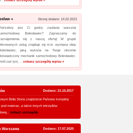
o...
zobacz szczegóły wpisu »
esław »
Stronę dodano: 14.02.2023
Potrzebny jest Ci godny zaufania warsztat
samochodowy Bolesławiec? Zapraszamy do
zaznajomienia się z naszą ofertą! W grupie
oferowanych usług znajduje się m.in. wymiana oleju
Bolesławiec, jaką wykona na Twoje zlecenie
doświadczony mechanik samochodowy Bolesławiec.
Jeśli zaś tym, ...
zobacz szczegóły wpisu »
zów
Dodano: 21.10.2017
owym Bella Storia znajdziecie Państwo komplety
w pod materac, a także innych tekstyliów.
lową...
zobacz szczegóły
m Warszawa
Dodano: 17.07.2020