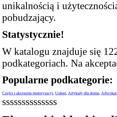
unikalnością i użyteczności
pobudzający.
Statystycznie!
W katalogu znajduje się 122
podkategoriach. Na akceptac
Popularne podkategorie:
Części i akcesoria motoryzacyj
,
Usługi
,
Artykuły dla domu
,
Adwokat
ssssssssssssss