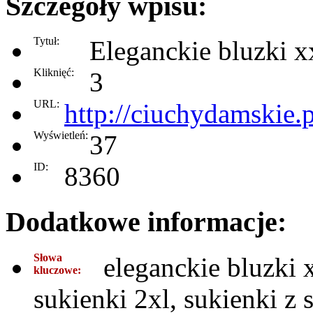
Szczegóły wpisu:
Tytuł:
Eleganckie bluzki x
Kliknięć:
3
URL:
http://ciuchydamskie.p
Wyświetleń:
37
ID:
8360
Dodatkowe informacje:
Słowa
eleganckie bluzki 
kluczowe:
sukienki 2xl, sukienki z