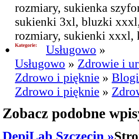
rozmiary, sukienka szyfo
sukienki 3xl, bluzki xxx
rozmiary, sukienki xxxl,
Kategorie:
Usługowo
»
Usługowo
»
Zdrowie i u
Zdrowo i pięknie
»
Blogi
Zdrowo i pięknie
»
Zdro
Zobacz podobne wpisy
DepiLab Szczecin »
Stro