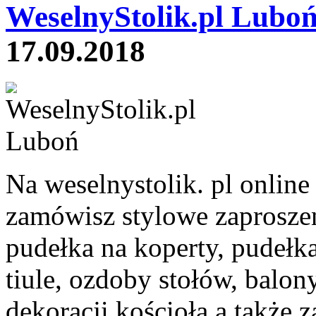
WeselnyStolik.pl Luboń
17.09.2018
Na weselnystolik. pl onlin
zamówisz stylowe zaproszeni
pudełka na koperty, pudełka
tiule, ozdoby stołów, balon
dekoracji kościoła a także 