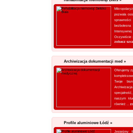
Mikropolary
pozwala osi
sprawnośc
bezbolesna 
Intensywne
Oczywiście 
zobacz szc
Archiwizacja dokumentacji med »
Oferujemy z
kompleksow
Twoje biu
Archiwizac
specjalność
naszym klu
również ...
z
Profile aluminiowe Łódź »
Jesteśmy f