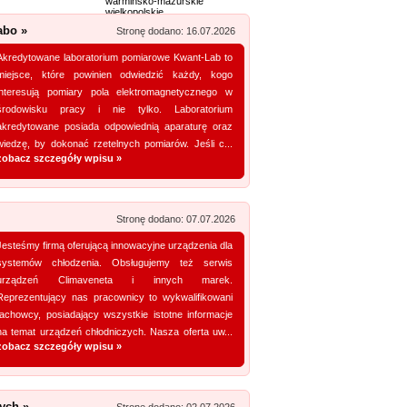
warmińsko-mazurskie
wielkopolskie
Zobacz szczegóły wpisu »
zachodniopomorskie
abo »
Stronę dodano: 16.07.2026
Promuj stronę w okienku!
Akredytowane laboratorium pomiarowe Kwant-Lab to
miejsce, które powinien odwiedzić każdy, kogo
interesują pomiary pola elektromagnetycznego w
mowane strony w katalogu!
środowisku pracy i nie tylko. Laboratorium
Data dodania: 28.07.2026
akredytowane posiada odpowiednią aparaturę oraz
wiedzę, by dokonać rzetelnych pomiarów. Jeśli c...
Zobacz szczegóły wpisu »
zobacz szczegóły wpisu »
Promuj stronę w okienku!
Stronę dodano: 07.07.2026
mowane strony w katalogu!
Jesteśmy firmą oferującą innowacyjne urządzenia dla
systemów chłodzenia. Obsługujemy też serwis
Data dodania: 16.07.2026
urządzeń Climaveneta i innych marek.
Zobacz szczegóły wpisu »
Reprezentujący nas pracownicy to wykwalifikowani
fachowcy, posiadający wszystkie istotne informacje
Promuj stronę w okienku!
na temat urządzeń chłodniczych. Nasza oferta uw...
zobacz szczegóły wpisu »
mowane strony w katalogu!
Data dodania: 03.07.2026
ych »