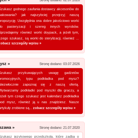
Stronę dodano: 02.07.2026
Zobacz szczegóły wpisu »
Szukasz godnego zaufania dostawcy akcesoriów do
pakowania? jak najszybciej przejrzyj naszą
Promuj stronę w okienku!
propozycję. Uwzględnia ona dobre jakościowo worki
do pasteryzacji i szereg innych wyrobów.
mowane strony w katalogu!
Sprzedajemy również worki doypack, a jeżeli tym,
czego szukasz, są worki do sterylizacji, również ...
Data dodania: 16.07.2026
zobacz szczegóły wpisu »
Zobacz szczegóły wpisu »
Promuj stronę w okienku!
ysz »
Stronę dodano: 03.07.2026
Szukasz przykuwających uwagę gadżetów
mowane strony w katalogu!
promocyjnych, typu podkładka pod mysz?
Niezwłocznie zapoznaj się z naszą ofertą.
Data dodania: 20.07.2026
Wytwarzamy podkładki pod myszki dla graczy, a
Zobacz szczegóły wpisu »
jeżeli tym czego szukasz jest kalendarz podkładka
pod mysz, również ją u nas znajdziesz. Nasze
Promuj stronę w okienku!
artykuły zrobione są...
zobacz szczegóły wpisu »
mowane strony w katalogu!
szawa »
Stronę dodano: 21.07.2020
Data dodania: 13.07.2026
Szukasz językowego przedszkola, które zadba o
Zobacz szczegóły wpisu »