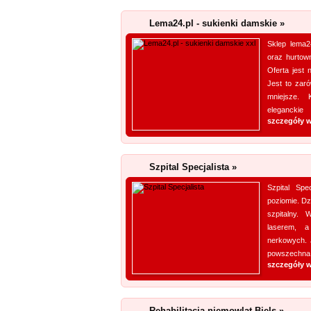
Lema24.pl - sukienki damskie »
Sklep lema24
oraz hurtown
Oferta jest
Jest to zar
mniejsze. 
eleganckie
szczegóły w
Szpital Specjalista »
Szpital Spe
poziomie. Dzi
szpitalny.
laserem, a
nerkowych. 
powszechna.
szczegóły w
Rehabilitacja niemowląt Biels »