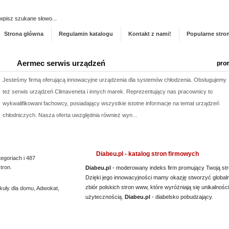
Dodaj stronę do ka
Strona główna
Regulamin katalogu
Kontakt z nami!
Popularne stro
Aermec serwis urządzeń
pro
Jesteśmy firmą oferującą innowacyjne urządzenia dla systemów chłodzenia. Obsługujemy
też serwis urządzeń Climaveneta i innych marek. Reprezentujący nas pracownicy to
wykwalifikowani fachowcy, posiadający wszystkie istotne informacje na temat urządzeń
chłodniczych. Nasza oferta uwzględnia również wyn...
Producent opakowań foliowych
pro
Szukasz godnego zaufania dostawcy akcesoriów do pakowania? jak najszybciej przejrzyj
Diabeu.pl - katalog stron firmowych
tegoriach i 487
naszą propozycję. Uwzględnia ona dobre jakościowo worki do pasteryzacji i szereg
tron.
Diabeu.pl
- moderowany indeks firm promujący Twoją str
innych wyrobów. Sprzedajemy również worki doypack, a jeżeli tym, czego szukasz, są
Dzięki jego innowacyjności mamy okazję stworzyć global
zbiór polskich stron www, które wyróżniają się unikalności
kuły dla domu
worki do sterylizacji, również je u nas nabędziesz....
,
Adwokat
,
użytecznością.
Diabeu.pl
- diabelsko pobudzający.
Lema24.pl - sukienki damskie xxl
pro
Sklep lema24. pl funkcjonuje jako sklep detaliczny oraz hurtownia sukienek i innych