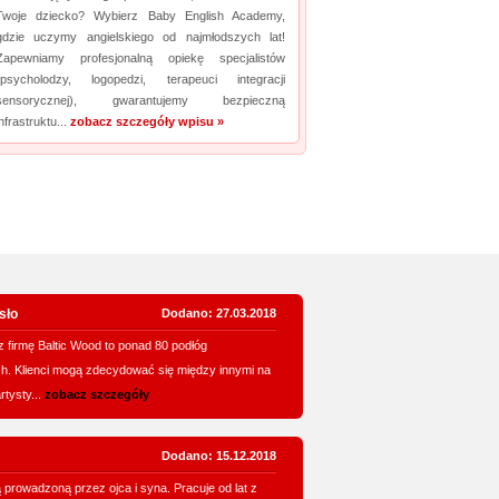
Twoje dziecko? Wybierz Baby English Academy,
Promuj stronę w okienku!
gdzie uczymy angielskiego od najmłodszych lat!
Zapewniamy profesjonalną opiekę specjalistów
(psycholodzy, logopedzi, terapeuci integracji
sensorycznej), gwarantujemy bezpieczną
infrastruktu...
zobacz szczegóły wpisu »
sło
Dodano: 27.03.2018
 firmę Baltic Wood to ponad 80 podłóg
h. Klienci mogą zdecydować się między innymi na
rtysty...
zobacz szczegóły
Dodano: 15.12.2018
ą prowadzoną przez ojca i syna. Pracuje od lat z