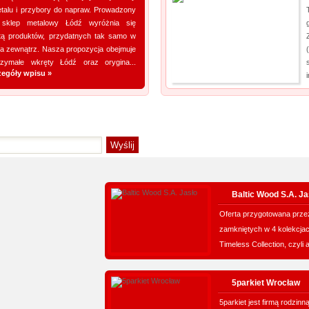
talu i przybory do napraw. Prowadzony
ją Ośrodek Intensywnej Rehabilitacji Dzieci Michałkowo. Oczywiście poza tym
sklep metalowy Łódź wyróżnia się
wdrażanych jest wiele innych terapii dopasowan...
stą produktów, przydatnych tak samo w
na zewnątrz. Nasza propozycja obejmuje
rzymałe wkręty Łódź oraz orygina...
zegóły wpisu »
Baltic Wood S.A. Ja
Oferta przygotowana przez
zamkniętych w 4 kolekcjac
Timeless Collection, czyli a
5parkiet Wrocław
5parkiet jest firmą rodzinn