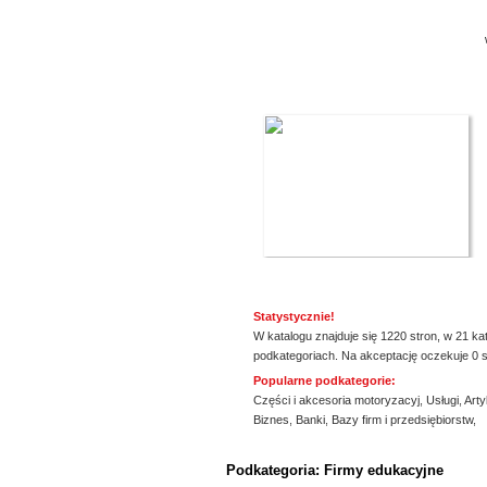
Statystycznie!
W katalogu znajduje się 1220 stron, w 21 ka
podkategoriach. Na akceptację oczekuje 0 s
Popularne podkategorie:
Części i akcesoria motoryzacyj
,
Usługi
,
Arty
Biznes
,
Banki
,
Bazy firm i przedsiębiorstw
,
ssssssssssssss
Podkategoria: Firmy edukacyjne