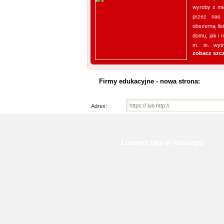
wyroby z me
przez nas 
obszerną li
domu, jak i 
m. in. wyt
zobacz szc
Firmy edukacyjne - nowa strona:
Adres:
Losowe tagi w katalogu