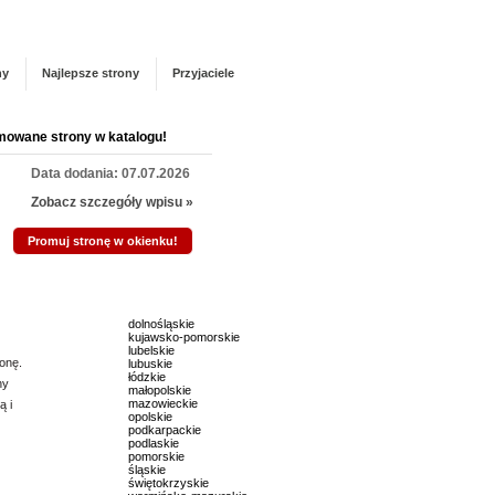
Panel zarządzania
Zarejestruj się
talogu!
ny
Najlepsze strony
Przyjaciele
mowane strony w katalogu!
Data dodania: 07.07.2026
Zobacz szczegóły wpisu »
Promuj stronę w okienku!
mowane strony w katalogu!
dolnośląskie
Data dodania: 02.07.2026
kujawsko-pomorskie
lubelskie
Zobacz szczegóły wpisu »
onę.
lubuskie
łódzkie
ny
małopolskie
Promuj stronę w okienku!
mazowieckie
ą i
opolskie
podkarpackie
podlaskie
mowane strony w katalogu!
pomorskie
śląskie
świętokrzyskie
Data dodania: 22.07.2026