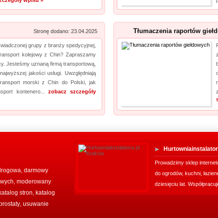
zczegóły wpisu »
Tłumaczenia raportów gieł
Stronę dodano: 23.04.2025
wiadczonej grupy z branży spedycyjnej,
 transport kolejowy z Chin? Zapraszamy
y. Jesteśmy uznaną firmą transportową,
ajwyższej jakości usługi. Uwzględniają
transport morski z Chin do Polski, jak
nsport kontenero...
zobacz szczegóły
Hurtowniainstalato
Prowadzimy sklep interne
drogowa
darmowy
,
do ogrodów, kuchni, łazi
towych
moderowany
,
dziesięciu lat. Współpracu
katalog stron
katalog
,
prostaty
usuwanie
,