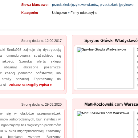
Słowa kluczowe:
przedszkole językowe wilanów, przedszkole językowe
Kategorie:
Usługowo
»
Firmy edukacyjne
Sprytne Główki Władysławó
Stronę dodano: 12.09.2017
acki Strefa998 zajmuje się dystrybucją
az umundurowania strażackiego są
j jakości. Szeroka oferta sklepu
pl obejmuje akcesoria pożarnicze
w każdej jednostce państwowej lub
j straży pożarnej. Zapraszamy do
 si...
zobacz szczegóły wpisu »
Matt-Kozlowski.com Warsz
Stronę dodano: 29.03.2020
jemy się w obsłudze przeprowadzek
mów jednorodzinnych, biur, instytucji w
Organizujemy bez większych problemów
ki w skali międzynarodowej. Stawiamy
a bezpłatne wyceny. Bierzemy