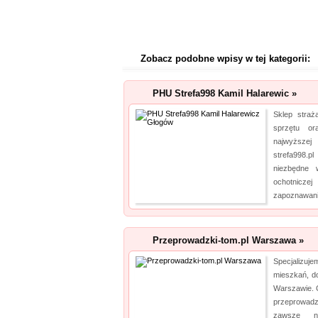
Zobacz podobne wpisy w tej kategorii:
PHU Strefa998 Kamil Halarewic »
Sklep straż
sprzętu or
najwyższe
strefa998.
niezbędne 
ochotnicze
zapoznawania
Przeprowadzki-tom.pl Warszawa »
Specjalizu
mieszkań, do
Warszawie. 
przeprowadz
zawsze n