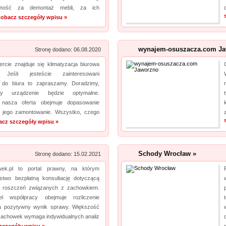
alność za demontaż mebli, za ich
zobacz szczegóły wpisu »
wynajem-osuszacza.com Ja
Stronę dodano: 06.08.2020
rcie znajduje się klimatyzacja biurowa
 Jeśli jesteście zainteresowani
ą do biura to zapraszamy. Doradzimy,
cy urządzenie będzie optymalne.
 nasza oferta obejmuje dopasowanie
i jego zamontowanie. Wszystko, czego
acz szczegóły wpisu »
Schody Wrocław »
Stronę dodano: 15.02.2021
wek.pl to portal prawny, na którym
ństwo bezpłatną konsultację dotyczącą
a roszczeń związanych z zachowkiem.
 współpracy obejmuje rozliczenie
a pozytywny wynik sprawy. Większość
zachowek wymaga indywidualnych analiz