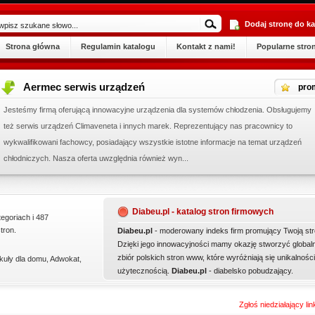
Dodaj stronę do ka
Strona główna
Regulamin katalogu
Kontakt z nami!
Popularne stro
Aermec serwis urządzeń
pro
Jesteśmy firmą oferującą innowacyjne urządzenia dla systemów chłodzenia. Obsługujemy
też serwis urządzeń Climaveneta i innych marek. Reprezentujący nas pracownicy to
wykwalifikowani fachowcy, posiadający wszystkie istotne informacje na temat urządzeń
chłodniczych. Nasza oferta uwzględnia również wyn...
Diabeu.pl - katalog stron firmowych
tegoriach i 487
tron.
Diabeu.pl
- moderowany indeks firm promujący Twoją str
Dzięki jego innowacyjności mamy okazję stworzyć global
zbiór polskich stron www, które wyróżniają się unikalności
kuły dla domu
,
Adwokat
,
użytecznością.
Diabeu.pl
- diabelsko pobudzający.
Zgłoś niedziałający li