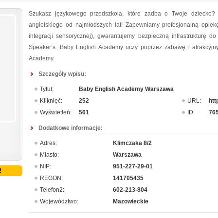
Szukasz językowego przedszkola, które zadba o Twoje dziecko?
angielskiego od najmłodszych lat! Zapewniamy profesjonalną opiekę 
integracji sensorycznej), gwarantujemy bezpieczną infrastrukturę d
Speaker’s. Baby English Academy uczy poprzez zabawę i atrakcyjn
Academy.
Szczegóły wpisu:
Tytuł:
Baby English Academy Warszawa
Kliknięć:
252
URL:
htt
Wyświetleń:
561
ID:
76
Dodatkowe informacje:
Adres:
Klimczaka 8/2
Miasto:
Warszawa
NIP:
951-227-29-01
!
REGON:
141705435
Telefon2:
602-213-804
Województwo:
Mazowieckie