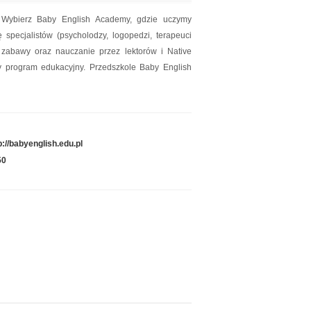
 Wybierz Baby English Academy, gdzie uczymy
specjalistów (psycholodzy, logopedzi, terapeuci
o zabawy oraz nauczanie przez lektorów i Native
y program edukacyjny. Przedszkole Baby English
p://babyenglish.edu.pl
50