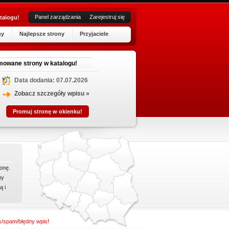
Panel zarządzania
Zarejestruj się
talogu!
ny
Najlepsze strony
Przyjaciele
H
mowane strony w katalogu!
Data dodania: 07.07.2026
Pozwole
Niedope
Zobacz szczegóły wpisu »
Hydro-P
Promuj stronę w okienku!
niezbęd
onę.
ny
ą i
nk/spam/błędny wpis!