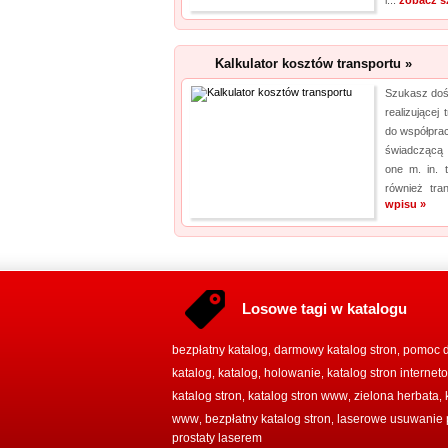
i...
zobacz s
Kalkulator kosztów transportu »
Szukasz doś
realizującej
do współprac
świadczącą n
one m. in. 
również tra
wpisu »
Losowe tagi w katalogu
bezpłatny katalog
darmowy katalog stron
pomoc 
,
,
katalog
katalog
holowanie
katalog stron interne
,
,
,
katalog stron
katalog stron www
zielona herbata
,
,
,
www
bezpłatny katalog stron
laserowe usuwanie 
,
,
prostaty laserem