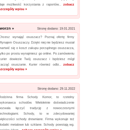
daje możliwość korzystania z raportów...
zobacz
szczegóły wpisu »
worzn »
Stronę dodano: 19.01.2021
Chcesz wynająć osuszacz? Poznaj ofertę firmy
Wynajem Osuszaczy. Dzięki niej nie będziesz musiał
martwić się o koszt zakupu porządnego osuszacza,
tylko po prostu wynajmiesz go online. Po zamówieniu
kurier dowiezie Twój osuszacz i będziesz mógł
zacząć osuszanie. Kurier również odbi...
zobacz
szczegóły wpisu »
Stronę dodano: 29.11.2022
Rodzinna firma Schody Komor, to rzetelny
wykonawca schodów. Wieloletnie doświadczenie
pozwala łączyć tradycję z nowoczesnymi
technologiami. Schody, to w zdecydowaniej
większości schody drewniane. Firma wykonuje też
dodatki metalowe lub szklane. Schody powstają wg.