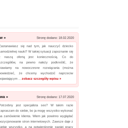
w »
Stronę dodano: 18.02.2020
Zastanawiasz się nad tym, jak nauczyć dziecko
samodzielnej nauki? W takiej sytuacji zapoznanie się
z naszą ofertą jest koniecznością. Co do
szczegółów, na pewno należy podkreślić, że
stawiamy na nowoczesne rozwiązania (można
powiedzieć, że chcemy wychodzić naprzeciw
pojawiającym ...
zobacz szczegóły wpisu »
awa »
Stronę dodano: 17.07.2020
Potrzebny jest specjalista seo? W takim razie
zapraszam do siebie, bo ja mogę wszystko wykonać
na zamówienie klienta. Wiem jak powinno wyglądać
pozycjonowanie stron internetowych. Zawsze daje z
siebie wszystko, a na potwierdzenie swojej pracy