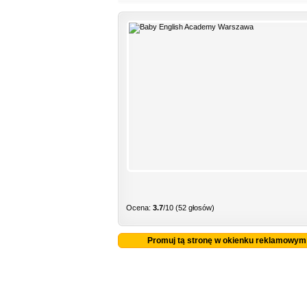
Ocena:
3.7
/10 (52 głosów)
Promuj tą stronę w okienku reklamowym