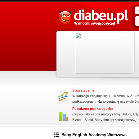
promowane strony w katalogu!
iedzić
Data dodania: 16.07.2026
ie tylko.
Zobacz szczegóły wpisu »
onać
Promuj stronę w okienku!
Statystycznie!
W katalogu znajduje się 1220 stron, w 21 ka
podkategoriach. Na akceptację oczekuje 0 s
Popularne podkategorie:
Części i akcesoria motoryzacyj
,
Usługi
,
Arty
Biznes
,
Banki
,
Bazy firm i przedsiębiorstw
,
ssssssssssssss
Baby English Academy Warszawa