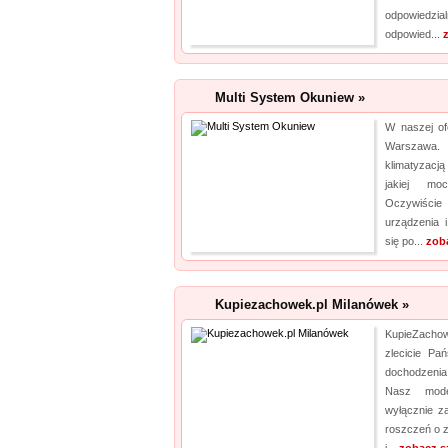
odpowiedzi
odpowied...
Multi System Okuniew »
W naszej ofe
Warszawa.
klimatyzacj
jakiej mo
Oczywiście
urządzenia 
się po...
zob
Kupiezachowek.pl Milanówek »
KupieZacho
zlecicie Pa
dochodzeni
Nasz model
wyłącznie z
roszczeń o 