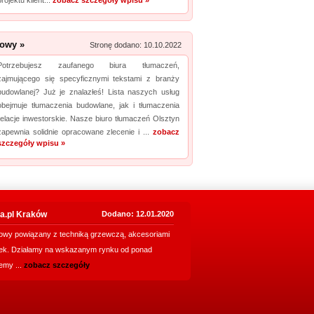
projektu klient...
zobacz szczegóły wpisu »
dowy »
Stronę dodano: 10.10.2022
Potrzebujesz zaufanego biura tłumaczeń,
zajmującego się specyficznymi tekstami z branży
budowlanej? Już je znalazłeś! Lista naszych usług
obejmuje tłumaczenia budowlane, jak i tłumaczenia
relacje inwestorskie. Nasze biuro tłumaczeń Olsztyn
zapewnia solidnie opracowane zlecenie i ...
zobacz
szczegóły wpisu »
ra.pl Kraków
Dodano: 12.01.2020
towy powiązany z techniką grzewczą, akcesoriami
enek. Działamy na wskazanym rynku od ponad
jemy ...
zobacz szczegóły