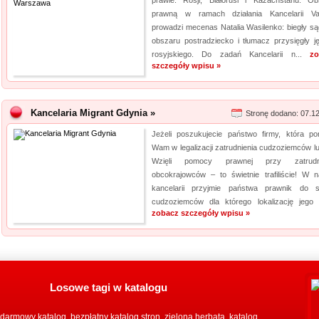
prawie: Rosji, Białorusi i Kazachstanu. Ob
prawną w ramach działania Kancelarii Vas
prowadzi mecenas Natalia Wasilenko: biegły s
obszaru postradziecko i tłumacz przysięgły j
rosyjskiego. Do zadań Kancelarii n...
zo
szczegóły wpisu »
Kancelaria Migrant Gdynia »
Stronę dodano: 07.1
Jeżeli poszukujecie państwo firmy, która p
Wam w legalizacji zatrudnienia cudzoziemców lu
Wzięli pomocy prawnej przy zatrudni
obcokrajowców – to świetnie trafiliście! W n
kancelarii przyjmie państwa prawnik do 
cudzoziemców dla którego lokalizację jego p
zobacz szczegóły wpisu »
Losowe tagi w katalogu
darmowy katalog
bezpłatny katalog stron
zielona herbata
katalog
,
,
,
,