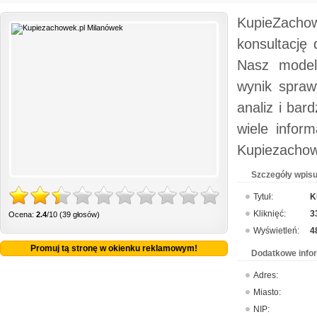
KupieZachowe
konsultację
Nasz model 
wynik spraw
analiz i bar
wiele infor
Kupiezachow
Szczegóły wpisu
Tytuł:
K
Kliknięć:
3
Ocena:
2.4
/10 (39 głosów)
Wyświetleń:
4
Promuj tą stronę w okienku reklamowym!
Dodatkowe info
Adres:
Miasto:
NIP: