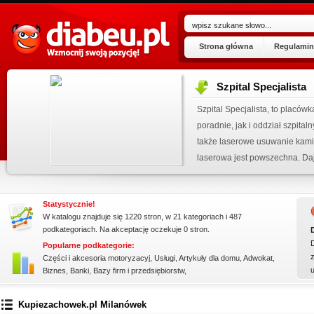
Strona główna
Regulamin
Szpital Specjalista
ogu!
Szpital Specjalista, to placó
.06.2026
poradnie, jak i oddział szpita
 wpisu »
także laserowe usuwanie kami
kienku!
laserowa jest powszechna. Daj
Statystycznie!
W katalogu znajduje się 1220 stron, w 21 kategoriach i 487
podkategoriach. Na akceptację oczekuje 0 stron.
Popularne podkategorie:
z
Części i akcesoria motoryzacyj
,
Usługi
,
Artykuły dla domu
,
Adwokat
,
Biznes
,
Banki
,
Bazy firm i przedsiębiorstw
,
ssssssssssssss
Kupiezachowek.pl Milanówek