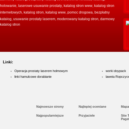
holowanie
laserowe usuwanie prostaty
katalog stron www
katalog stron
,
,
,
internetowych
katalog stron
katalog www
pomoc drogowa
bezpłatny
,
,
,
,
katalog
usuwanie prostaty laserem
moderowany katalog stron
darmowy
,
,
,
katalog stron
Linki:
Operacja prostaty laserem holmowym
worki doypack
linki hamulcowe dorabianie
laweta Ropczyc
Najnowsze strony
Najlepiej oceniane
Mapa
Najpopularniejsze
Przyjaciele
Site
Page