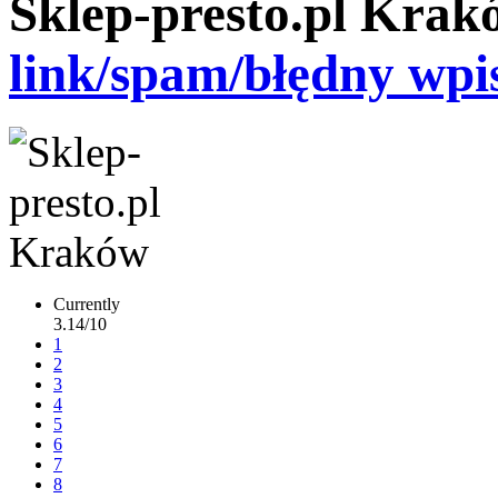
Sklep-presto.pl Krak
link/spam/błędny wpi
Currently
3.14/10
1
2
3
4
5
6
7
8