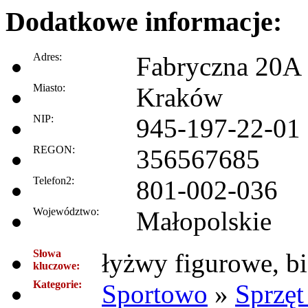
Dodatkowe informacje:
Adres:
Fabryczna 20A
Miasto:
Kraków
NIP:
945-197-22-01
REGON:
356567685
Telefon2:
801-002-036
Województwo:
Małopolskie
Słowa
łyżwy figurowe, b
kluczowe:
Kategorie:
Sportowo
»
Sprzęt