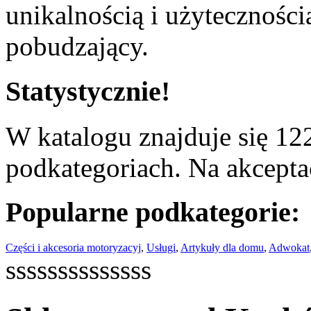
unikalnością i użyteczności
pobudzający.
Statystycznie!
W katalogu znajduje się 122
podkategoriach. Na akceptac
Popularne podkategorie:
Części i akcesoria motoryzacyj
,
Usługi
,
Artykuły dla domu
,
Adwokat
ssssssssssssss