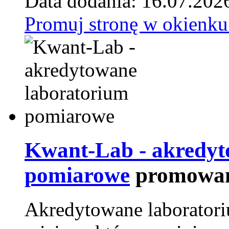
Data dodania: 16.07.202
Promuj stronę w okienku
Kwant-Lab - akredyt
pomiarowe
promowan
Akredytowane laborator