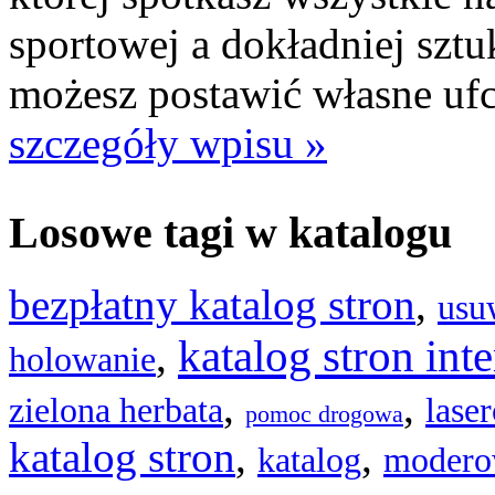
sportowej a dokładniej sztuk
możesz postawić własne ufc 
szczegóły wpisu »
Losowe tagi w katalogu
bezpłatny katalog stron
,
usu
katalog stron in
,
holowanie
,
,
zielona herbata
lase
pomoc drogowa
katalog stron
,
,
katalog
moderow