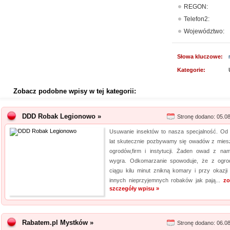
REGON:
Telefon2:
Województwo:
Słowa kluczowe:
Kategorie:
Zobacz podobne wpisy w tej kategorii:
DDD Robak Legionowo »
Stronę dodano: 05.0
Usuwanie insektów to nasza specjalność. Od 
lat skutecznie pozbywamy się owadów z mies
ogrodów,firm i instytucji. Żaden owad z nam
wygra. Odkomarzanie spowoduje, że z ogr
ciągu kilu minut znikną komary i przy okazji 
innych nieprzyjemnych robaków jak pają...
zo
szczegóły wpisu »
Rabatem.pl Mystków »
Stronę dodano: 06.0