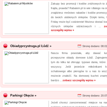
Zakupy bez promocji i kodów zniżkowych to 
frajda, prawda? Rabatem.pl to wie i dlatego na s
znajdziesz mnóstwo rabatów i kodów promocy
do twoich ulubionych sklepów. Dzięki temu, 
Friday może być codziennie! Możesz dostać ko
różnych sklepów odzieżowych i ...
zo
szczegóły wpisu »
Obiadyprzystruga.pl Łódź »
Stronę dodano: 08.0
Nasza firma powstała, aby dawać lud
przepyszne obiady domowe Łódź. Zajmujem
tym do kilku lat oferując typowe dania, które 
wszyscy. Jeśli jesteście miłośnikami ko
schabowego albo pierogów to u nas to wsz
możecie znaleźć. Na domowej kuchni znam
bardzo ...
zobacz szczegóły wpisu »
Parkingi Okęcie »
Stronę dodano: 20.0
Jeżeli chcesz zarezerwować miejsce na n