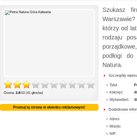
Szukasz fi
Warszawie? D
którzy od la
rodzaju pos
porządkowe,
podłogi do 
Natura.
Szczegóły wpisu
Tytuł:
P
Kliknięć:
4
Ocena:
2.8
/10 (41 głosów)
Wyświetleń:
4
Promuj tą stronę w okienku reklamowym!
Dodatkowe info
Adres:
Miasto:
NIP: