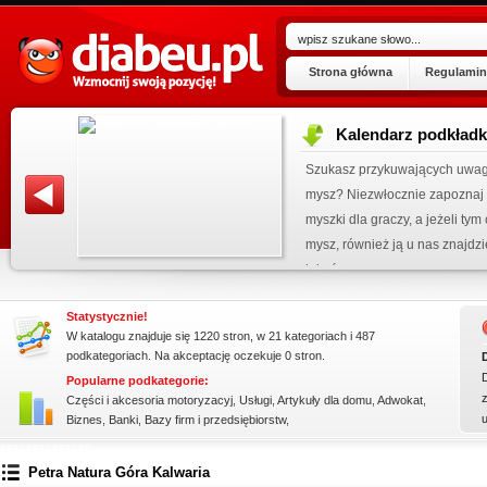
Strona główna
Regulamin
Kalendarz podkład
ogu!
Szukasz przykuwających uwag
.07.2026
mysz? Niezwłocznie zapoznaj 
 wpisu »
myszki dla graczy, a jeżeli ty
kienku!
mysz, również ją u nas znajdzi
jakośc...
Statystycznie!
W katalogu znajduje się 1220 stron, w 21 kategoriach i 487
podkategoriach. Na akceptację oczekuje 0 stron.
Popularne podkategorie:
z
Części i akcesoria motoryzacyj
,
Usługi
,
Artykuły dla domu
,
Adwokat
,
Biznes
,
Banki
,
Bazy firm i przedsiębiorstw
,
ssssssssssssss
Petra Natura Góra Kalwaria