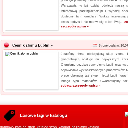
parkingu położonym niedaleko od lotniska Chop
Warszawie, to już dzisiaj odwiedź naszą s
internetową parkingiokecie.pl i wypełnij spec
dostępny tam formularz. Wskaż interesując
okres pobytu i nie martw się o los Twoj...
zo
szczegóły wpisu »
Cennik złomu Lublin »
Stronę dodano: 20.0
Jesteśmy firmą obsługującą skup złomu L
gwarantującą obsługę na najwyższym szcz
Oferujemy uczciwe ceny złomu Lublin oraz wsp
odpowiednio wykwalifikowanych pracowników. 
prace obejmują też skup miedzi Lublin oraz 
innego typu materiałów. Gwarantujemy też
zobacz szczegóły wpisu »
Losowe tagi w katalogu
darmowy katalog stron
katalog stron
katalog
bezpłatny katalog
,
,
,
,