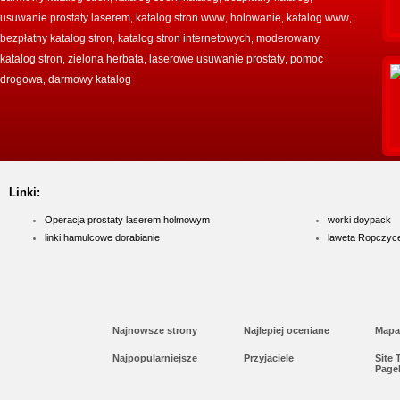
usuwanie prostaty laserem
katalog stron www
holowanie
katalog www
,
,
,
,
bezpłatny katalog stron
katalog stron internetowych
moderowany
,
,
katalog stron
zielona herbata
laserowe usuwanie prostaty
pomoc
,
,
,
drogowa
darmowy katalog
,
Linki:
Operacja prostaty laserem holmowym
worki doypack
linki hamulcowe dorabianie
laweta Ropczyc
Najnowsze strony
Najlepiej oceniane
Mapa
Najpopularniejsze
Przyjaciele
Site
Page