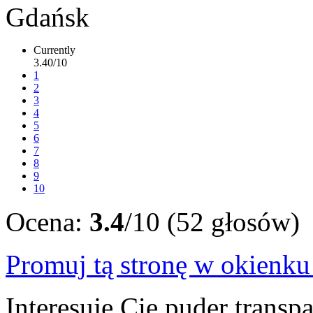
Currently
3.40/10
1
2
3
4
5
6
7
8
9
10
Ocena:
3.4
/10 (52 głosów)
Promuj tą stronę w okienk
Interesuje Cię puder transpa