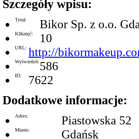
Szczegóły wpisu:
Tytuł:
Bikor Sp. z o.o. Gd
Kliknięć:
10
URL:
http://bikormakeup.c
Wyświetleń:
586
ID:
7622
Dodatkowe informacje:
Adres:
Piastowska 52
Miasto:
Gdańsk