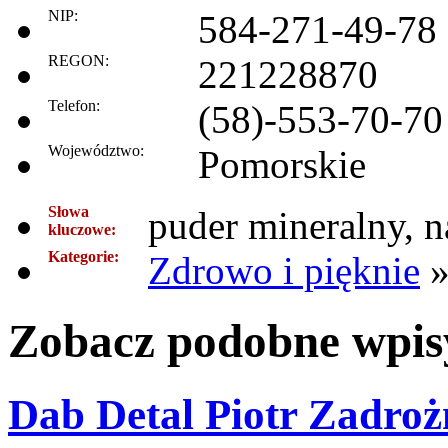
NIP:
584-271-49-78
REGON:
221228870
Telefon:
(58)-553-70-70
Województwo:
Pomorskie
Słowa
puder mineralny, n
kluczowe:
Kategorie:
Zdrowo i pięknie
Zobacz podobne wpisy
Dab Detal Piotr Zadro