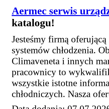
Aermec serwis urząd
katalogu!
Jesteśmy firmą oferującą
systemów chłodzenia. Ob
Climaveneta i innych ma
pracownicy to wykwalifi
wszystkie istotne inform
chłodniczych. Nasza ofer
Data dodania: 07.07.202