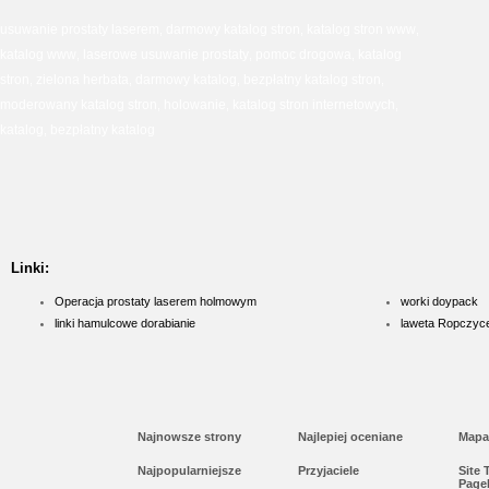
usuwanie prostaty laserem
darmowy katalog stron
katalog stron www
,
,
,
katalog www
laserowe usuwanie prostaty
pomoc drogowa
katalog
,
,
,
stron
zielona herbata
darmowy katalog
bezpłatny katalog stron
,
,
,
,
moderowany katalog stron
holowanie
katalog stron internetowych
,
,
,
katalog
bezpłatny katalog
,
Linki:
Operacja prostaty laserem holmowym
worki doypack
linki hamulcowe dorabianie
laweta Ropczyc
Najnowsze strony
Najlepiej oceniane
Mapa
Najpopularniejsze
Przyjaciele
Site
Page