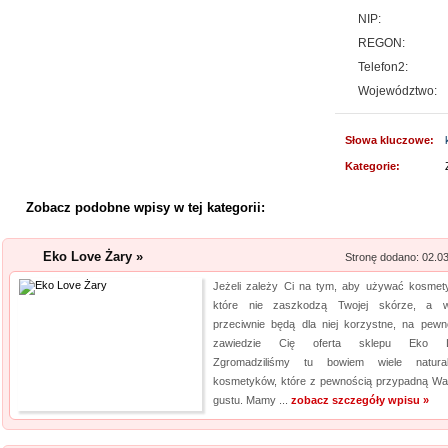
jakim jest ...
NIP:
REGON:
Kalendarz podkład
Telefon2:
Szukasz przykuwających uwag
Województwo:
mysz? Niezwłocznie zapoznaj 
myszki dla graczy, a jeżeli ty
Słowa kluczowe:
mysz, również ją u nas znajdzi
Kategorie:
jakośc...
Zobacz podobne wpisy w tej kategorii:
Profile aluminiowe
Jesteśmy firmą dostarczającą 
Eko Love Żary »
Stronę dodano: 02.0
napraw. Prowadzony przez nas 
Jeżeli zależy Ci na tym, aby używać kosmet
produktów, przydatnych tak sa
które nie zaszkodzą Twojej skórze, a 
obejmuje m. in. wytrzymałe wkr
przeciwnie będą dla niej korzystne, na pewn
zawiedzie Cię oferta sklepu Eko L
Lema24.pl - sukienk
Zgromadziliśmy tu bowiem wiele natura
kosmetyków, które z pewnością przypadną W
Sklep lema24. pl funkcjonuje j
gustu. Mamy ...
zobacz szczegóły wpisu »
innych rodzajów odzieży. Ofer
Jest to zarówno odzież damska 