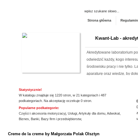
Strona główna
Regulamin
Kwant-Lab - akred
Akredytowane laboratorium po
odwiedzić każdy, kogo intere
środowisku pracy i nie tylko.
aparaturę oraz wiedzę, by dok
elektro...
Statystycznie!
Rehabilitacja niemo
W katalogu znajduje się 1220 stron, w 21 kategoriach i 487
podkategoriach. Na akceptację oczekuje 0 stron.
Mikropolaryzacja mózgu, to jed
Popularne podkategorie:
o powrót do pełnej sprawności 
z
Części i akcesoria motoryzacyj
,
Usługi
,
Artykuły dla domu
,
Adwokat
,
nieinwazyjna. Wykonuje ją Ośr
Biznes
,
Banki
,
Bazy firm i przedsiębiorstw
,
Michałkowo. Oczywiście poza t
ssssssssssssss
dopasowan...
Creme de la creme by Małgorzata Polak Olsztyn