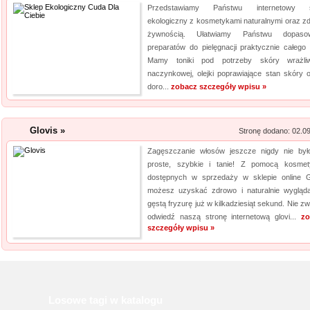
Przedstawiamy Państwu internetowy s
ekologiczny z kosmetykami naturalnymi oraz z
żywnością. Ułatwiamy Państwu dopasow
preparatów do pielęgnacji praktycznie całego c
Mamy toniki pod potrzeby skóry wrażli
naczynkowej, olejki poprawiające stan skóry 
doro...
zobacz szczegóły wpisu »
Glovis »
Stronę dodano: 02.0
Zagęszczanie włosów jeszcze nigdy nie był
proste, szybkie i tanie! Z pomocą kosme
dostępnych w sprzedaży w sklepie online G
możesz uzyskać zdrowo i naturalnie wygląda
gęstą fryzurę już w kilkadziesiąt sekund. Nie zw
odwiedź naszą stronę internetową glovi...
zo
szczegóły wpisu »
Losowe tagi w katalogu