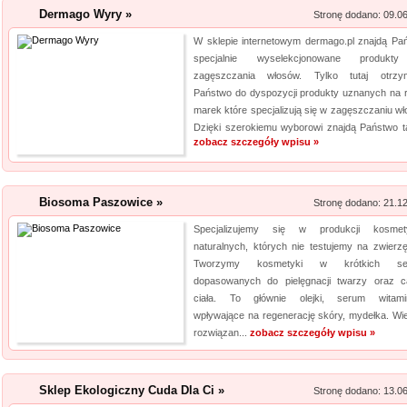
znajdzie dla siebie eleganckie 
Dermago Wyry »
Stronę dodano: 09.0
W sklepie internetowym dermago.pl znajdą Pa
Szpital Specjalista
specjalnie wyselekcjonowane produkt
zagęszczania włosów. Tylko tutaj otrzy
Szpital Specjalista, to placó
Państwo do dyspozycji produkty uznanych na 
poradnie, jak i oddział szpita
marek które specjalizują się w zagęszczaniu wł
także laserowe usuwanie kami
Dzięki szerokiemu wyborowi znajdą Państwo ta
laserowa jest powszechna. Daj
zobacz szczegóły wpisu »
Biosoma Paszowice »
Stronę dodano: 21.1
Specjalizujemy się w produkcji kosmet
naturalnych, których nie testujemy na zwierzę
Tworzymy kosmetyki w krótkich ser
dopasowanych do pielęgnacji twarzy oraz c
ciała. To głównie olejki, serum witam
wpływające na regenerację skóry, mydełka. Wi
rozwiązan...
zobacz szczegóły wpisu »
Sklep Ekologiczny Cuda Dla Ci »
Stronę dodano: 13.0