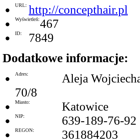
URL:
http://concepthair.pl
Wyświetleń:
467
ID:
7849
Dodatkowe informacje:
Adres:
Aleja Wojciech
70/8
Miasto:
Katowice
NIP:
639-189-76-92
REGON:
361884203