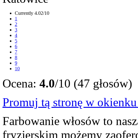
Currently 4.02/10
1
2
3
4
5
6
7
8
9
10
Ocena:
4.0
/10 (47 głosów)
Promuj tą stronę w okienk
Farbowanie włosów to nasz
fryzjerskim możemy zaofer