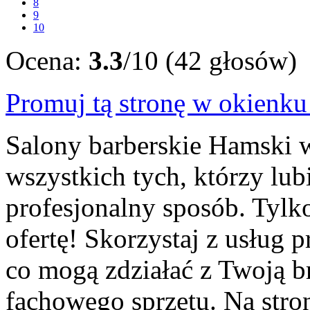
8
9
10
Ocena:
3.3
/10 (42 głosów)
Promuj tą stronę w okienk
Salony barberskie Hamski 
wszystkich tych, którzy lu
profesjonalny sposób. Tylko
ofertę! Skorzystaj z usług p
co mogą zdziałać z Twoją 
fachowego sprzętu. Na stron