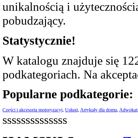
unikalnością i użyteczności
pobudzający.
Statystycznie!
W katalogu znajduje się 122
podkategoriach. Na akceptac
Popularne podkategorie:
Części i akcesoria motoryzacyj
,
Usługi
,
Artykuły dla domu
,
Adwokat
ssssssssssssss