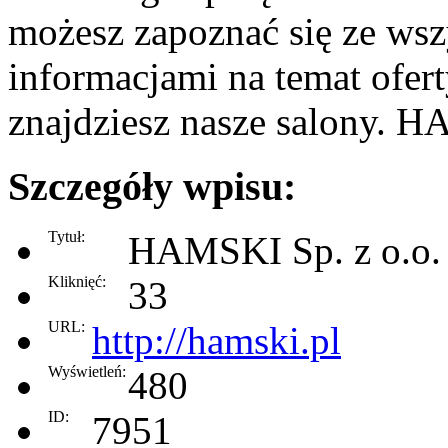
możesz zapoznać się ze ws
informacjami na temat ofert
znajdziesz nasze salony. H
Szczegóły wpisu:
Tytuł:
HAMSKI Sp. z o.o.
Kliknięć:
33
URL:
http://hamski.pl
Wyświetleń:
480
ID:
7951