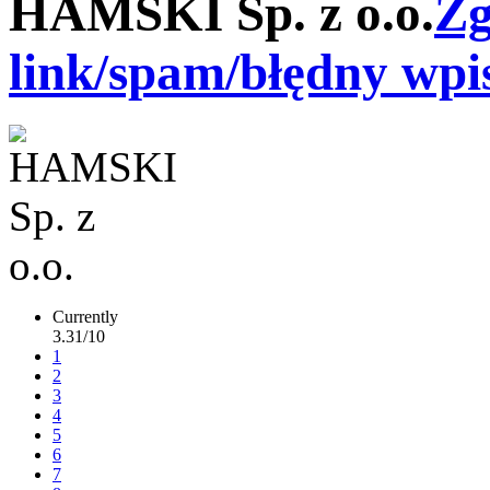
HAMSKI Sp. z o.o.
Zg
link/spam/błędny wpi
Currently
3.31/10
1
2
3
4
5
6
7