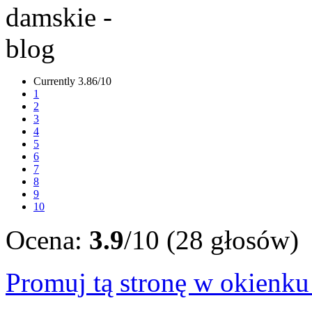
Currently 3.86/10
1
2
3
4
5
6
7
8
9
10
Ocena:
3.9
/10 (28 głosów)
Promuj tą stronę w okienk