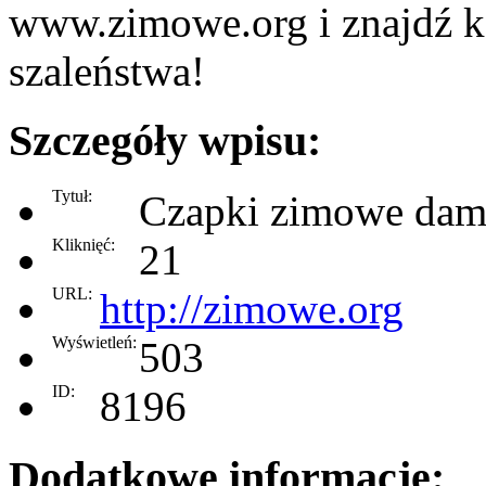
www.zimowe.org i znajdź k
szaleństwa!
Szczegóły wpisu:
Tytuł:
Czapki zimowe dams
Kliknięć:
21
URL:
http://zimowe.org
Wyświetleń:
503
ID:
8196
Dodatkowe informacje: