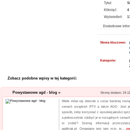
Tytuł:
S
Profile aluminiowe
Kliknięć:
4
Jesteśmy firmą dostarczającą 
Wyświetleń:
1
napraw. Prowadzony przez nas 
Dodatkowe info
produktów, przydatnych tak sa
obejmuje m. in. wytrzymałe wkr
Słowa kluczowe:
Archiwizacja dokum
Oferujemy zgłaszającym się 
Kategorie:
archiwizacyjne. Dzięki nam Tw
Archiwizacja dokumentów księ
Zobacz podobne wpisy w tej kategorii:
informacji jest naszym klucz
jakim jest ...
Powystawowe agd - blog »
Stronę dodano: 24.1
Producent opakowa
Wiele mówi się obecnie o coraz bardziej rosn
Szukasz godnego zaufania dos
cenach urządzeń RTV a także AGD. Jest j
sposób, żeby korzystać z wysokiej jakości sprz
przejrzyj naszą propozycję. U
a jednocześnie zdobyć je w rozsądnych cenach
pasteryzacji i szereg innych 
to zrobić? Szereg informacji przeczyta
jeżeli tym, czego szukasz, są wo
agdkrak.pl. Omawiany jest tam m.in. te...
zo