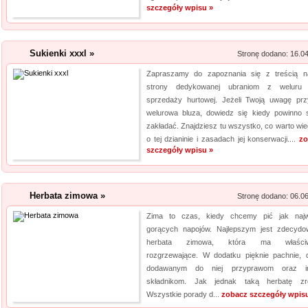
szczegóły wpisu »
Rehabilitacja niemo
Mikropolaryzacja mózgu, to jed
Sukienki xxxl »
Stronę dodano: 16.0
o powrót do pełnej sprawności 
Zapraszamy do zapoznania się z treścią n
nieinwazyjna. Wykonuje ją Ośr
strony dedykowanej ubraniom z weluru 
Michałkowo. Oczywiście poza t
sprzedaży hurtowej. Jeżeli Twoją uwagę prz
dopasowan...
welurowa bluza, dowiedz się kiedy powinno s
zakładać. Znajdziesz tu wszystko, co warto wie
HYDRO-PLAN Makó
o tej dzianinie i zasadach jej konserwacji....
zo
szczegóły wpisu »
Pozwolenie wodnoprawne jest
sytuacjach. Niedopełnienie u
skutki prawne. Firma Hydro-P
Herbata zimowa »
Stronę dodano: 06.0
operaty wodnoprawne. Są one
Zima to czas, kiedy chcemy pić jak najw
Plan opracowuje plany...
gorących napojów. Najlepszym jest zdecydo
herbata zimowa, która ma właściw
rozgrzewające. W dodatku pięknie pachnie, d
dodawanym do niej przyprawom oraz i
składnikom. Jak jednak taką herbatę zr
Wszystkie porady d...
zobacz szczegóły wpis