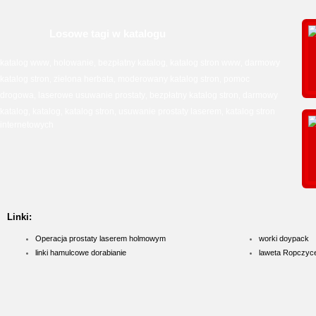
Losowe tagi w katalogu
katalog www
holowanie
bezpłatny katalog
katalog stron www
darmowy
,
,
,
,
katalog stron
zielona herbata
moderowany katalog stron
pomoc
,
,
,
drogowa
laserowe usuwanie prostaty
bezpłatny katalog stron
darmowy
,
,
,
katalog
katalog
katalog stron
usuwanie prostaty laserem
katalog stron
,
,
,
,
internetowych
Linki:
Operacja prostaty laserem holmowym
worki doypack
linki hamulcowe dorabianie
laweta Ropczyc