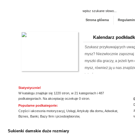
Strona główna
Regulamin
Kalendarz podkład
Szukasz przykuwających uwag
mysz? Niezwłocznie zapoznaj 
myszki dla graczy, a jeżeli ty
mysz, również ją u nas znajdzi
jakośc...
Szpital Specjalista
Statystycznie!
W katalogu znajduje się 1220 stron, w 21 kategoriach i 487
Szpital Specjalista, to placó
podkategoriach. Na akceptację oczekuje 0 stron.
poradnie, jak i oddział szpita
Popularne podkategorie:
z
także laserowe usuwanie kami
Części i akcesoria motoryzacyj
,
Usługi
,
Artykuły dla domu
,
Adwokat
,
Biznes
,
Banki
,
Bazy firm i przedsiębiorstw
,
laserowa jest powszechna. Daj
ssssssssssssss
Kwant-Lab - akred
Sukienki damskie duże rozmiary