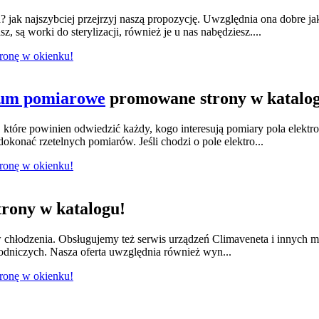
jak najszybciej przejrzyj naszą propozycję. Uwzględnia ona dobre ja
 są worki do sterylizacji, również je u nas nabędziesz....
tronę w okienku!
ium pomiarowe
promowane strony w katalo
tóre powinien odwiedzić każdy, kogo interesują pomiary pola elektr
konać rzetelnych pomiarów. Jeśli chodzi o pole elektro...
tronę w okienku!
rony w katalogu!
w chłodzenia. Obsługujemy też serwis urządzeń Climaveneta i innych 
łodniczych. Nasza oferta uwzględnia również wyn...
tronę w okienku!