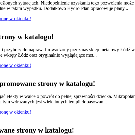
ślonych sytuacjach. Niedopełnienie uzyskania tego pozwolenia moż
dne w takim wypadku. Dodatkowo Hydro-Plan opracowuje plany...
tronę w okienku!
rony w katalogu!
lu i przybory do napraw. Prowadzony przez nas sklep metalowy Łódź w
e wkręty Łódź oraz oryginalnie wyglądające met...
tronę w okienku!
promowane strony w katalogu!
ągać efekty w walce o powrót do pełnej sprawności dziecka. Mikropola
 tym wdrażanych jest wiele innych terapii dopasowan...
tronę w okienku!
ane strony w katalogu!