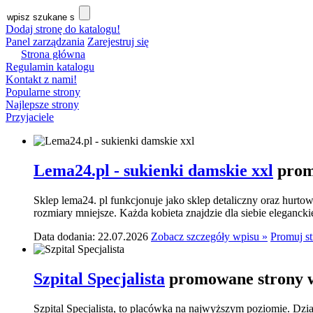
Dodaj stronę do katalogu!
Panel zarządzania
Zarejestruj się
Strona główna
Regulamin katalogu
Kontakt z nami!
Popularne strony
Najlepsze strony
Przyjaciele
Lema24.pl - sukienki damskie xxl
prom
Sklep lema24. pl funkcjonuje jako sklep detaliczny oraz hurtow
rozmiary mniejsze. Każda kobieta znajdzie dla siebie elegancki
Data dodania: 22.07.2026
Zobacz szczegóły wpisu »
Promuj s
Szpital Specjalista
promowane strony w
Szpital Specjalista, to placówka na najwyższym poziomie. Dzia