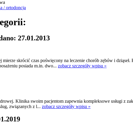
awa
a / ortodoncja
egorii:
dano: 27.01.2013
 mierze skrócić czas poświęcony na leczenie chorób zębów i dziąseł.
osażeniu posiada m.in. dwo...
zobacz szczegóły wpisu »
drowej. Klinika swoim pacjentom zapewnia kompleksowe usługi z zakre
slug, związanych z l...
zobacz szczegóły wpisu »
01.2019