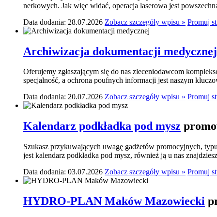
nerkowych. Jak więc widać, operacja laserowa jest powszechn
Data dodania: 28.07.2026
Zobacz szczegóły wpisu »
Promuj s
Archiwizacja dokumentacji medycznej
Oferujemy zgłaszającym się do nas zleceniodawcom komplekso
specjalność, a ochrona poufnych informacji jest naszym klucz
Data dodania: 20.07.2026
Zobacz szczegóły wpisu »
Promuj s
Kalendarz podkładka pod mysz
promow
Szukasz przykuwających uwagę gadżetów promocyjnych, typu p
jest kalendarz podkładka pod mysz, również ją u nas znajdziesz.
Data dodania: 03.07.2026
Zobacz szczegóły wpisu »
Promuj s
HYDRO-PLAN Maków Mazowiecki
p