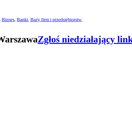
,
Biznes
,
Banki
,
Bazy firm i przedsiębiorstw
,
 Warszawa
Zgłoś niedziałający li