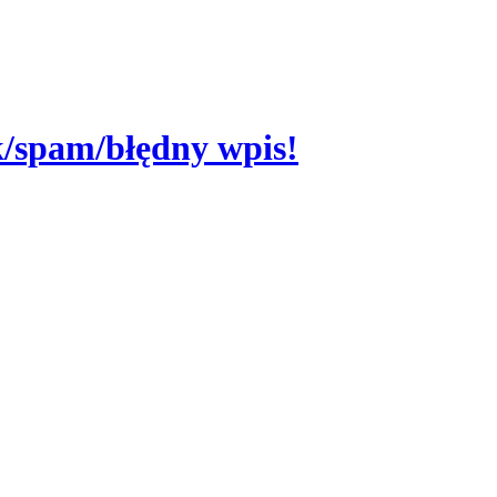
nk/spam/błędny wpis!