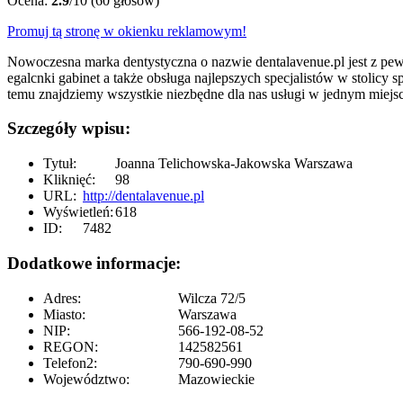
Ocena:
2.9
/10 (60 głosów)
Promuj tą stronę w okienku reklamowym!
Nowoczesna marka dentystyczna o nazwie dentalavenue.pl jest z pew
egalcnki gabinet a także obsługa najlepszych specjalistów w stolicy sp
temu znajdziemy wszystkie niezbędne dla nas usługi w jednym miejs
Szczegóły wpisu:
Tytuł:
Joanna Telichowska-Jakowska Warszawa
Kliknięć:
98
URL:
http://dentalavenue.pl
Wyświetleń:
618
ID:
7482
Dodatkowe informacje:
Adres:
Wilcza 72/5
Miasto:
Warszawa
NIP:
566-192-08-52
REGON:
142582561
Telefon2:
790-690-990
Województwo:
Mazowieckie