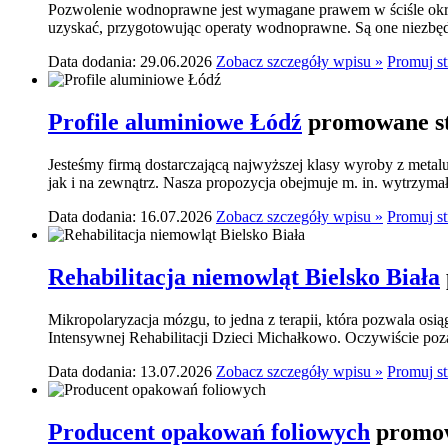
Pozwolenie wodnoprawne jest wymagane prawem w ściśle okre
uzyskać, przygotowując operaty wodnoprawne. Są one niezbę
Data dodania: 29.06.2026
Zobacz szczegóły wpisu »
Promuj s
Profile aluminiowe Łódź
promowane st
Jesteśmy firmą dostarczającą najwyższej klasy wyroby z meta
jak i na zewnątrz. Nasza propozycja obejmuje m. in. wytrzymał
Data dodania: 16.07.2026
Zobacz szczegóły wpisu »
Promuj s
Rehabilitacja niemowląt Bielsko Biała
Mikropolaryzacja mózgu, to jedna z terapii, która pozwala osi
Intensywnej Rehabilitacji Dzieci Michałkowo. Oczywiście poza
Data dodania: 13.07.2026
Zobacz szczegóły wpisu »
Promuj s
Producent opakowań foliowych
promow