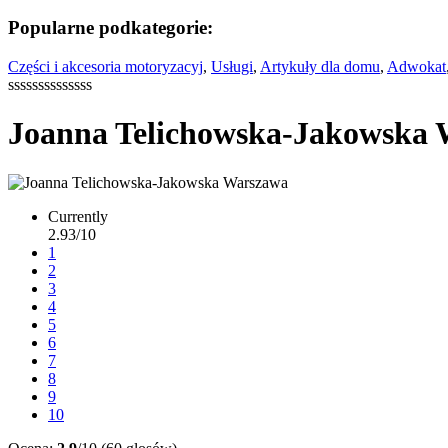
Popularne podkategorie:
Części i akcesoria motoryzacyj
,
Usługi
,
Artykuły dla domu
,
Adwokat
ssssssssssssss
Joanna Telichowska-Jakowska
Currently
2.93/10
1
2
3
4
5
6
7
8
9
10