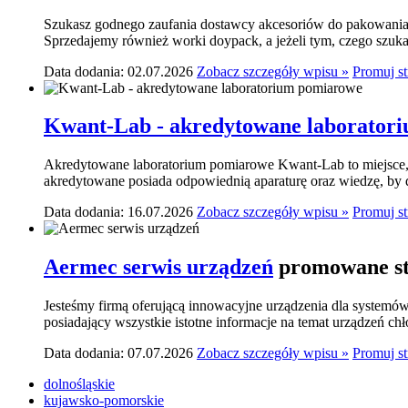
Szukasz godnego zaufania dostawcy akcesoriów do pakowania? 
Sprzedajemy również worki doypack, a jeżeli tym, czego szukasz,
Data dodania: 02.07.2026
Zobacz szczegóły wpisu »
Promuj s
Kwant-Lab - akredytowane laborator
Akredytowane laboratorium pomiarowe Kwant-Lab to miejsce, k
akredytowane posiada odpowiednią aparaturę oraz wiedzę, by do
Data dodania: 16.07.2026
Zobacz szczegóły wpisu »
Promuj s
Aermec serwis urządzeń
promowane st
Jesteśmy firmą oferującą innowacyjne urządzenia dla systemó
posiadający wszystkie istotne informacje na temat urządzeń ch
Data dodania: 07.07.2026
Zobacz szczegóły wpisu »
Promuj s
dolnośląskie
kujawsko-pomorskie