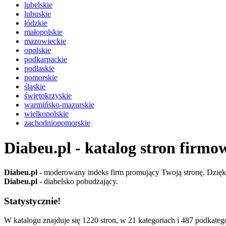
lubelskie
lubuskie
łódzkie
małopolskie
mazowieckie
opolskie
podkarpackie
podlaskie
pomorskie
śląskie
świętokrzyskie
warmińsko-mazurskie
wielkopolskie
zachodniopomorskie
Diabeu.pl - katalog stron firmo
Diabeu.pl
- moderowany indeks firm promujący Twoją stronę. Dzięki 
Diabeu.pl
- diabelsko pobudzający.
Statystycznie!
W katalogu znajduje się 1220 stron, w 21 kategoriach i 487 podkatego