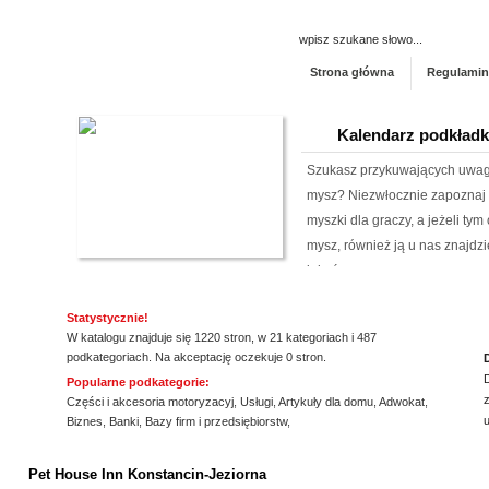
Strona główna
Regulamin
Kalendarz podkład
Szukasz przykuwających uwag
mysz? Niezwłocznie zapoznaj 
myszki dla graczy, a jeżeli ty
mysz, również ją u nas znajdzi
jakośc...
Kwant-Lab - akred
Statystycznie!
W katalogu znajduje się 1220 stron, w 21 kategoriach i 487
podkategoriach. Na akceptację oczekuje 0 stron.
Akredytowane laboratorium po
Popularne podkategorie:
odwiedzić każdy, kogo intere
z
Części i akcesoria motoryzacyj
,
Usługi
,
Artykuły dla domu
,
Adwokat
,
środowisku pracy i nie tylko.
Biznes
,
Banki
,
Bazy firm i przedsiębiorstw
,
aparaturę oraz wiedzę, by dok
ssssssssssssss
elektro...
Pet House Inn Konstancin-Jeziorna