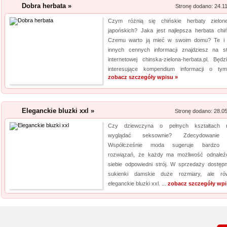
Dobra herbata »
Stronę dodano: 24.1
Czym różnią się chińskie herbaty zielo
japońskich? Jaka jest najlepsza herbata chi
Czemu warto ją mieć w swoim domu? Te i 
innych cennych informacji znajdziesz na st
internetowej chinska-zielona-herbata.pl. Będz
interesujące kompendium informacji o tym,
zobacz szczegóły wpisu »
Eleganckie bluzki xxl »
Stronę dodano: 28.0
Czy dziewczyna o pełnych kształtach 
wyglądać seksownie? Zdecydowanie 
Współcześnie moda sugeruje bardzo 
rozwiązań, że każdy ma możliwość odnaleź
siebie odpowiedni strój. W sprzedaży dostęp
sukienki damskie duże rozmiary, ale ró
eleganckie bluzki xxl. ...
zobacz szczegóły wpi