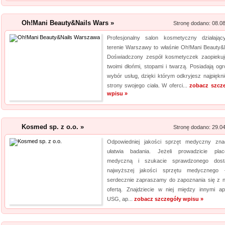
jeżeli tym, czego szukasz, są wo
Oh!Mani Beauty&Nails Wars »
Stronę dodano: 08.0
Lema24.pl - sukienk
Profesjonalny salon kosmetyczny działają
Sklep lema24. pl funkcjonuje j
terenie Warszawy to właśnie Oh!Mani Beauty&N
innych rodzajów odzieży. Ofer
Doświadczony zespół kosmetyczek zaopiekuj
Jest to zarówno odzież damska 
twoimi dłońmi, stopami i twarzą. Posiadają og
wybór usług, dzięki którym odkryjesz najpiękni
znajdzie dla siebie eleganckie 
strony swojego ciała. W oferci...
zobacz szcz
wpisu »
Kosmed sp. z o.o. »
Stronę dodano: 29.0
Odpowiedniej jakości sprzęt medyczny zna
ułatwia badania. Jeżeli prowadzicie pla
medyczną i szukacie sprawdzonego dost
najwyższej jakości sprzętu medycznego
serdecznie zapraszamy do zapoznania się z 
ofertą. Znajdziecie w niej między innymi ap
USG, ap...
zobacz szczegóły wpisu »