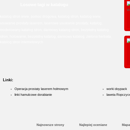
Losowe tagi w katalogu
katalog stron www
pomoc drogowa
katalog stron
katalog www
,
,
,
,
usuwanie prostaty laserem
laserowe usuwanie prostaty
katalog
,
,
,
moderowany katalog stron
darmowy katalog stron
bezpłatny katalog
,
,
stron
holowanie
bezpłatny katalog
darmowy katalog
zielona herbata
,
,
,
,
,
katalog stron internetowych
Linki:
Operacja prostaty laserem holmowym
worki doypack
linki hamulcowe dorabianie
laweta Ropczyc
Najnowsze strony
Najlepiej oceniane
Mapa