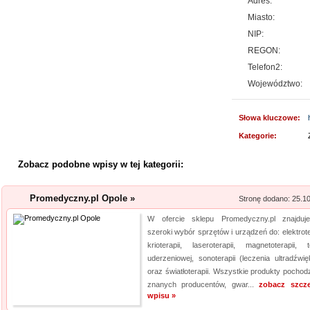
Adres:
jakim jest ...
Miasto:
Aermec serwis urz
NIP:
REGON:
Jesteśmy firmą oferującą inno
Telefon2:
Obsługujemy też serwis urząd
Województwo:
nas pracownicy to wykwalifiko
informacje na temat urządzeń 
Słowa kluczowe:
wyn...
Kategorie:
Profile aluminiowe
Zobacz podobne wpisy w tej kategorii:
Jesteśmy firmą dostarczającą 
napraw. Prowadzony przez nas 
Promedyczny.pl Opole »
Stronę dodano: 25.1
produktów, przydatnych tak sa
obejmuje m. in. wytrzymałe wkr
W ofercie sklepu Promedyczny.pl znajduj
szeroki wybór sprzętów i urządzeń do: elektrote
krioterapii, laseroterapii, magnetoterapii, te
Producent opakowa
uderzeniowej, sonoterapii (leczenia ultradźwię
Szukasz godnego zaufania dos
oraz światłoterapii. Wszystkie produkty pochod
znanych producentów, gwar...
zobacz szcz
przejrzyj naszą propozycję. U
wpisu »
pasteryzacji i szereg innych 