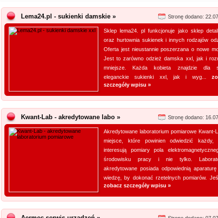
Lema24.pl - sukienki damskie »
Stronę dodano: 22.0
Sklep lema24. pl funkcjonuje jako sklep detal
oraz hurtownia sukienek i innych rodzajów odz
Oferta jest nieustannie poszerzana o nowe mo
Jest to zarówno odzież damska xxl, jak i roz
mniejsze. Każda kobieta znajdzie dla s
eleganckie sukienki xxl, jak i wyg...
zo
szczegóły wpisu »
Kwant-Lab - akredytowane labo »
Stronę dodano: 16.0
Akredytowane laboratorium pomiarowe Kwant-L
miejsce, które powinien odwiedzić każdy,
interesują pomiary pola elektromagnetyczn
środowisku pracy i nie tylko. Laborat
akredytowane posiada odpowiednią aparaturę
wiedzę, by dokonać rzetelnych pomiarów. Jeśli
zobacz szczegóły wpisu »
Aermec serwis urządzeń »