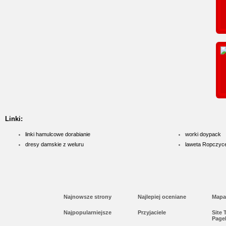
Linki:
linki hamulcowe dorabianie
worki doypack
dresy damskie z weluru
laweta Ropczyc
Najnowsze strony
Najlepiej oceniane
Mapa
Najpopularniejsze
Przyjaciele
Site
Page