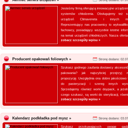
Stronę dodano: 07.0
Jesteśmy firmą oferującą innowacyjne urządzeni
systemów chłodzenia. Obsługujemy też s
urządzeń Climaveneta i innych ma
Reprezentujący nas pracownicy to wykwalifik
fachowcy, posiadający wszystkie istotne infor
na temat urządzeń chłodniczych. Nasza oferta 
zobacz szczegóły wpisu »
Producent opakowań foliowych »
Stronę dodano: 02.0
Szukasz godnego zaufania dostawcy akcesori
pakowania? jak najszybciej przejrzyj 
propozycję. Uwzględnia ona dobre jakościowo 
do pasteryzacji i szereg innych wyro
Sprzedajemy również worki doypack, a jeżeli
czego szukasz, są worki do sterylizacji, równie
zobacz szczegóły wpisu »
Kalendarz podkładka pod mysz »
Stronę dodano: 03.0
Szukasz przykuwających uwagę gadż