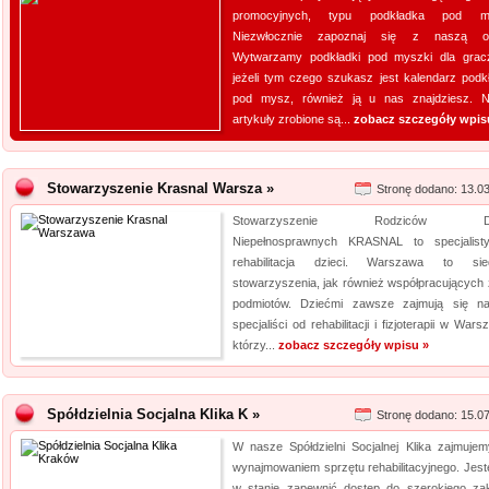
promocyjnych, typu podkładka pod m
Niezwłocznie zapoznaj się z naszą ofe
Wytwarzamy podkładki pod myszki dla grac
jeżeli tym czego szukasz jest kalendarz podk
pod mysz, również ją u nas znajdziesz. 
artykuły zrobione są...
zobacz szczegóły wpis
Stowarzyszenie Krasnal Warsza »
Stronę dodano: 13.0
Stowarzyszenie Rodziców Dzi
Niepełnosprawnych KRASNAL to specjalist
rehabilitacja dzieci. Warszawa to sie
stowarzyszenia, jak również współpracujących 
podmiotów. Dziećmi zawsze zajmują się naj
specjaliści od rehabilitacji i fizjoterapii w Wars
którzy...
zobacz szczegóły wpisu »
Spółdzielnia Socjalna Klika K »
Stronę dodano: 15.0
W nasze Spółdzielni Socjalnej Klika zajmujem
wynajmowaniem sprzętu rehabilitacyjnego. Jes
w stanie zapewnić dostęp do szerokiego za