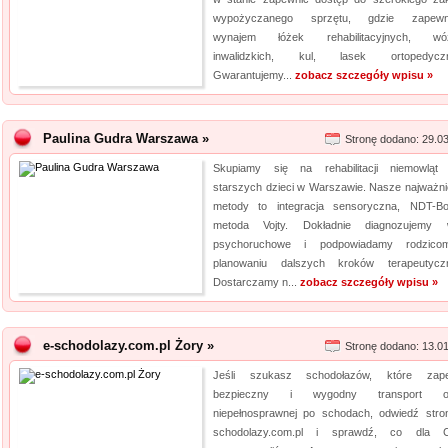
wypożyczanego sprzętu, gdzie zapewn
wynajem łóżek rehabilitacyjnych, wó
inwalidzkich, kul, lasek ortopedyczn
Gwarantujemy...
zobacz szczegóły wpisu »
Paulina Gudra Warszawa »
Stronę dodano: 29.0
Skupiamy się na rehabilitacji niemowląt
starszych dzieci w Warszawie. Nasze najważni
metody to integracja sensoryczna, NDT-Bo
metoda Vojty. Dokładnie diagnozujemy 
psychoruchowe i podpowiadamy rodzic
planowaniu dalszych kroków terapeutycz
Dostarczamy n...
zobacz szczegóły wpisu »
e-schodolazy.com.pl Żory »
Stronę dodano: 13.0
Jeśli szukasz schodołazów, które zape
bezpieczny i wygodny transport o
niepełnosprawnej po schodach, odwiedź stro
schodolazy.com.pl i sprawdź, co dla C