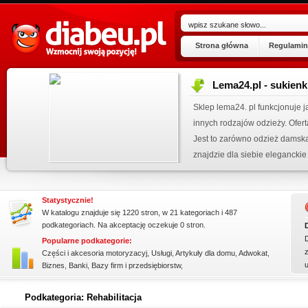
Strona główna
Regulamin
Lema24.pl - sukienk
ogu!
Sklep lema24. pl funkcjonuje j
.07.2026
innych rodzajów odzieży. Ofer
 wpisu »
Jest to zarówno odzież damska 
znajdzie dla siebie eleganckie 
kienku!
Statystycznie!
W katalogu znajduje się 1220 stron, w 21 kategoriach i 487
podkategoriach. Na akceptację oczekuje 0 stron.
Popularne podkategorie:
z
Części i akcesoria motoryzacyj
,
Usługi
,
Artykuły dla domu
,
Adwokat
,
Biznes
,
Banki
,
Bazy firm i przedsiębiorstw
,
ssssssssssssss
Podkategoria: Rehabilitacja