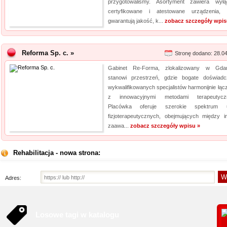
przygotowaliśmy. Asortyment zawiera wyłą
certyfikowane i atestowane urządzenia, 
gwarantują jakość, k...
zobacz szczegóły wpis
Reforma Sp. c. »
Stronę dodano: 28.0
Gabinet Re-Forma, zlokalizowany w Gda
stanowi przestrzeń, gdzie bogate doświadc
wykwalifikowanych specjalistów harmonijnie łącz
z innowacyjnymi metodami terapeutyczn
Placówka oferuje szerokie spektrum u
fizjoterapeutycznych, obejmujących między i
zaawa...
zobacz szczegóły wpisu »
Rehabilitacja - nowa strona:
Adres:
Losowe tagi w katalogu