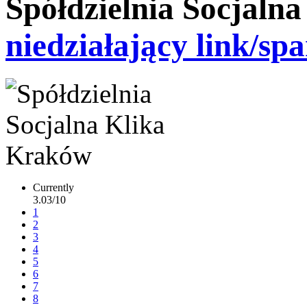
Spółdzielnia Socjaln
niedziałający link/sp
Currently
3.03/10
1
2
3
4
5
6
7
8