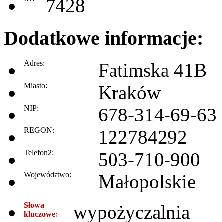
7428
Dodatkowe informacje:
Adres:
Fatimska 41B
Miasto:
Kraków
NIP:
678-314-69-63
REGON:
122784292
Telefon2:
503-710-900
Województwo:
Małopolskie
Słowa
wypożyczalnia
kluczowe: