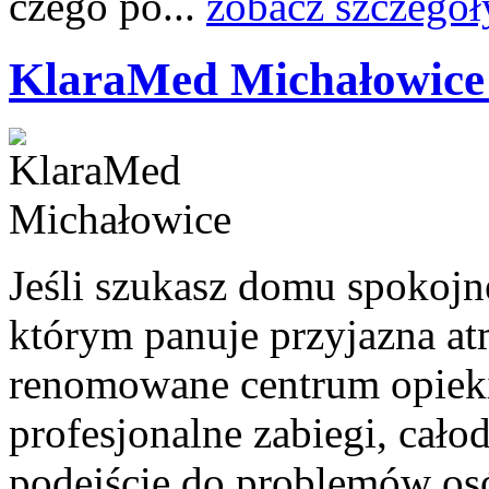
czego po...
zobacz szczegół
KlaraMed Michałowice
Jeśli szukasz domu spokojn
którym panuje przyjazna at
renomowane centrum opieki i
profesjonalne zabiegi, cał
podejście do problemów osób