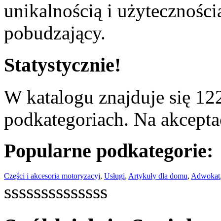
unikalnością i użyteczności
pobudzający.
Statystycznie!
W katalogu znajduje się 122
podkategoriach. Na akceptac
Popularne podkategorie:
Części i akcesoria motoryzacyj
,
Usługi
,
Artykuły dla domu
,
Adwokat
ssssssssssssss