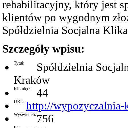
rehabilitacyjny, który jest
klientów po wygodnym złoż
Spółdzielnia Socjalna Klika
Szczegóły wpisu:
Tytuł:
Spółdzielnia Socjal
Kraków
Kliknięć:
44
URL:
http://wypozyczalnia-k
Wyświetleń:
756
ID: