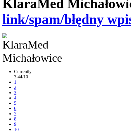
KlaraMed Michałowi
link/spam/błędny wpi
Currently
3.44/10
1
2
3
4
5
6
7
8
9
10