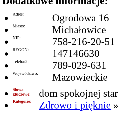
Dodatkowe informacje:
Adres:
Ogrodowa 16
Miasto:
Michałowice
NIP:
758-216-20-51
REGON:
147146630
Telefon2:
789-029-631
Województwo:
Mazowieckie
Słowa
dom spokojnej sta
kluczowe:
Kategorie:
Zdrowo i pięknie