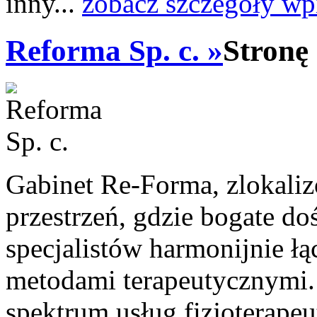
inny...
zobacz szczegóły wp
Reforma Sp. c. »
Stronę
Gabinet Re-Forma, zlokali
przestrzeń, gdzie bogate 
specjalistów harmonijnie ł
metodami terapeutycznymi. 
spektrum usług fizjoterape