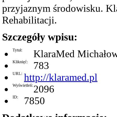
przyjaznym środowisku. Kl
Rehabilitacji.
Szczegóły wpisu:
Tytuł:
KlaraMed Michałow
Kliknięć:
783
URL:
http://klaramed.pl
Wyświetleń:
2096
ID:
7850