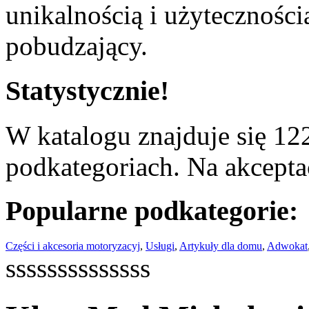
unikalnością i użyteczności
pobudzający.
Statystycznie!
W katalogu znajduje się 122
podkategoriach. Na akceptac
Popularne podkategorie:
Części i akcesoria motoryzacyj
,
Usługi
,
Artykuły dla domu
,
Adwokat
ssssssssssssss