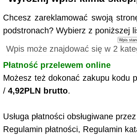
Kwant-Lab - akred
Chcesz zareklamować swoją stronę
Akredytowane laboratorium po
odwiedzić każdy, kogo intere
podstronach? Wybierz z poniższej l
środowisku pracy i nie tylko.
aparaturę oraz wiedzę, by dok
elektro...
Wpis może znajdować się w 2 kate
Aermec serwis urz
Płatność przelewem online
Jesteśmy firmą oferującą inno
Obsługujemy też serwis urząd
Możesz też dokonać zakupu kodu p
nas pracownicy to wykwalifiko
/
4,92PLN brutto
.
informacje na temat urządzeń 
wyn...
Producent opakowa
Usługa płatności obsługiwane przez 
Szukasz godnego zaufania dos
przejrzyj naszą propozycję. U
Regulamin płatności
,
Regulamin kat
pasteryzacji i szereg innych 