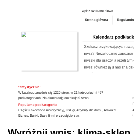
Strona główna
Regulamin
Kalendarz podkład
Szukasz przykuwających uwag
mysz? Niezwłocznie zapoznaj 
myszki dla graczy, a jeżeli ty
mysz, również ją u nas znajdzi
jakośc...
Archiwizacja dokum
Statystycznie!
W katalogu znajduje się 1220 stron, w 21 kategoriach i 487
Oferujemy zgłaszającym się 
podkategoriach. Na akceptację oczekuje 0 stron.
archiwizacyjne. Dzięki nam Tw
Popularne podkategorie:
z
Archiwizacja dokumentów księ
Części i akcesoria motoryzacyj
,
Usługi
,
Artykuły dla domu
,
Adwokat
,
Biznes
,
Banki
,
Bazy firm i przedsiębiorstw
,
informacji jest naszym klucz
ssssssssssssss
jakim jest ...
Wyróżnij wpis: klima-sklep.