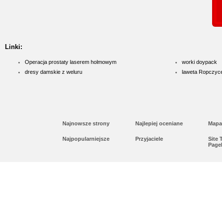
laserowa jest powszechna. Daj
Profile aluminiowe
Jesteśmy firmą dostarczającą 
Linki:
napraw. Prowadzony przez nas 
Operacja prostaty laserem holmowym
worki doypack
produktów, przydatnych tak sa
dresy damskie z weluru
laweta Ropczyc
obejmuje m. in. wytrzymałe wkr
Najnowsze strony
Najlepiej oceniane
Mapa
Najpopularniejsze
Przyjaciele
Site
Page