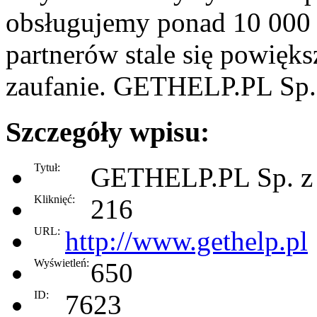
obsługujemy ponad 10 000 a
partnerów stale się powięk
zaufanie. GETHELP.PL Sp. 
Szczegóły wpisu:
Tytuł:
GETHELP.PL Sp. z 
Kliknięć:
216
URL:
http://www.gethelp.pl
Wyświetleń:
650
ID:
7623