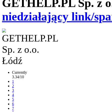
GETHELP.PL Sp. z o.
niedziałający link/sp
Currently
3.34/10
1
2
3
4
5
6
7