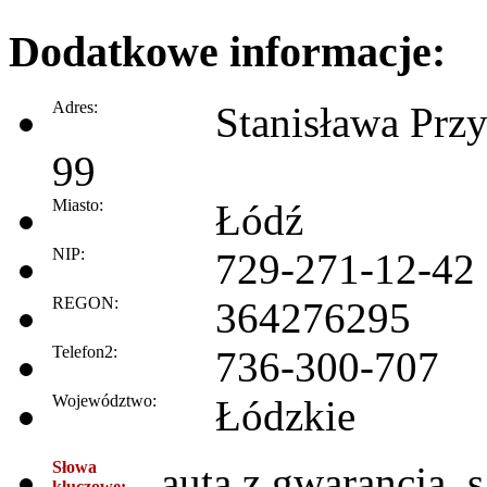
Dodatkowe informacje:
Adres:
Stanisława Prz
99
Miasto:
Łódź
NIP:
729-271-12-42
REGON:
364276295
Telefon2:
736-300-707
Województwo:
Łódzkie
Słowa
auta z gwarancją,
kluczowe: