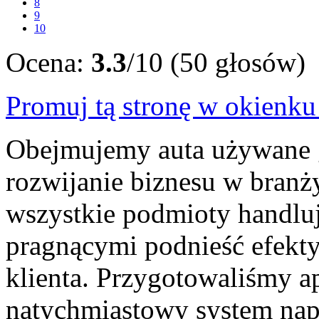
8
9
10
Ocena:
3.3
/10 (50 głosów)
Promuj tą stronę w okienk
Obejmujemy auta używane g
rozwijanie biznesu w bran
wszystkie podmioty handl
pragnącymi podnieść efekt
klienta. Przygotowaliśmy ap
natychmiastowy system nap