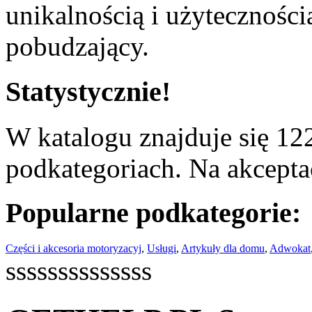
unikalnością i użyteczności
pobudzający.
Statystycznie!
W katalogu znajduje się 122
podkategoriach. Na akceptac
Popularne podkategorie:
Części i akcesoria motoryzacyj
,
Usługi
,
Artykuły dla domu
,
Adwokat
ssssssssssssss