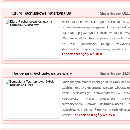
Rehabilitacja niemo
Biuro Rachunkowe Katarzyna Ba »
Stronę dodano: 06.1
Mikropolaryzacja mózgu, to jed
Biuro Rachunkowe Katarzyna Bartosiak to w 
o powrót do pełnej sprawności 
profesjonalne usługi księgowe, które są realiz
nieinwazyjna. Wykonuje ją Ośr
dla osób prywatnych i klientów biznesow
Michałkowo. Oczywiście poza t
Warszawy i okolic. Pośród usług biura rachunk
są m.in.: podatkowa Księga Przychod
dopasowan...
Rozchodów, księgi rachunkowe, ewidencja pr
zobacz szczegóły wpisu »
Archiwizacja dokum
Oferujemy zgłaszającym się 
archiwizacyjne. Dzięki nam Tw
Kancelaria Rachunkowa Sylwia »
Stronę dodano: 14.0
Archiwizacja dokumentów księ
Największym atutem naszego biura rachunkow
informacji jest naszym klucz
Lublinie jest profesjonalna wiedza zbudowa
jakim jest ...
bazie wieloletniego doświadczenia w pr
księgowości, która gwarantuje prawid
rozwiązywanie nawet najtrudniejszych kw
pojawiających się w Państwa przedsiębiorst
Wspier...
zobacz szczegóły wpisu »