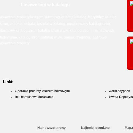
Losowe tagi w katalogu
usuwanie prostaty laserem
darmowy katalog
katalog
bezpłatny katalog
,
,
,
stron
zielona herbata
bezpłatny katalog
moderowany katalog stron
,
,
,
,
darmowy katalog stron
katalog stron www
katalog stron internetowych
,
,
,
holowanie
katalog stron
katalog www
pomoc drogowa
laserowe
,
,
,
,
usuwanie prostaty
Linki:
Operacja prostaty laserem holmowym
worki doypack
linki hamulcowe dorabianie
laweta Ropczyc
Najnowsze strony
Najlepiej oceniane
Mapa