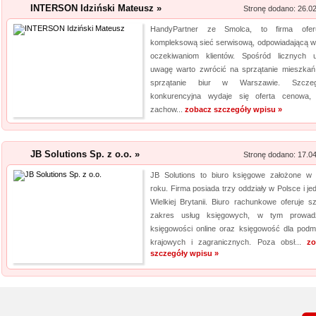
INTERSON Idziński Mateusz »
Stronę dodano: 26.0
HandyPartner ze Smolca, to firma ofer
kompleksową sieć serwisową, odpowiadającą w 
oczekiwaniom klientów. Spośród licznych u
uwagę warto zwrócić na sprzątanie mieszkań
sprzątanie biur w Warszawie. Szczegó
konkurencyjna wydaje się oferta cenowa,
zachow...
zobacz szczegóły wpisu »
JB Solutions Sp. z o.o. »
Stronę dodano: 17.0
JB Solutions to biuro księgowe założone w
roku. Firma posiada trzy oddziały w Polsce i je
Wielkiej Brytanii. Biuro rachunkowe oferuje sz
zakres usług księgowych, w tym prowad
księgowości online oraz księgowość dla podm
krajowych i zagranicznych. Poza obsł...
zo
szczegóły wpisu »