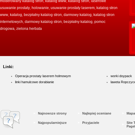
moderowany katalog stron
katalog www
katalog stron
laserowe
,
,
,
usuwanie prostaty
holowanie
usuwanie prostaty laserem
katalog stron
,
,
,
www
katalog
bezpłatny katalog stron
darmowy katalog
katalog stron
,
,
,
,
internetowych
darmowy katalog stron
bezpłatny katalog
pomoc
,
,
,
drogowa
zielona herbata
,
Linki:
Operacja prostaty laserem holmowym
worki doypack
linki hamulcowe dorabianie
laweta Ropczyc
Najnowsze strony
Najlepiej oceniane
Mapa
Najpopularniejsze
Przyjaciele
Site
Page