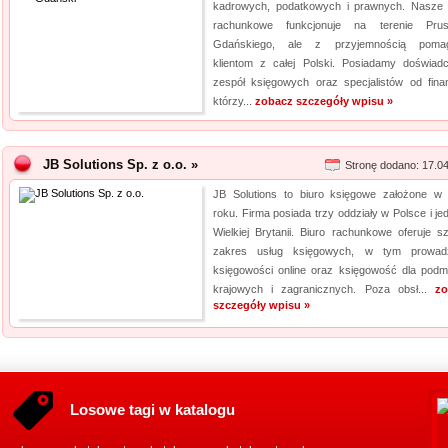
kadrowych, podatkowych i prawnych. Nasze 
rachunkowe funkcjonuje na terenie Pru
Gdańskiego, ale z przyjemnością poma
klientom z całej Polski. Posiadamy doświad
zespół księgowych oraz specjalistów od fina
którzy...
zobacz szczegóły wpisu »
JB Solutions Sp. z o.o. »
Stronę dodano: 17.0
JB Solutions to biuro księgowe założone w
roku. Firma posiada trzy oddziały w Polsce i je
Wielkiej Brytanii. Biuro rachunkowe oferuje sz
zakres usług księgowych, w tym prowad
księgowości online oraz księgowość dla podm
krajowych i zagranicznych. Poza obsł...
zo
szczegóły wpisu »
Losowe tagi w katalogu