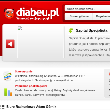
Strona główna
Regulamin
Szpital Specjalista
ogu!
Szpital Specjalista, to placó
.07.2026
poradnie, jak i oddział szpita
 wpisu »
także laserowe usuwanie kami
kienku!
laserowa jest powszechna. Daj
Statystycznie!
W katalogu znajduje się 1220 stron, w 21 kategoriach i 487
podkategoriach. Na akceptację oczekuje 0 stron.
Popularne podkategorie:
z
Części i akcesoria motoryzacyj
,
Usługi
,
Artykuły dla domu
,
Adwokat
,
Biznes
,
Banki
,
Bazy firm i przedsiębiorstw
,
ssssssssssssss
Biuro Rachunkowe Adam Górnik