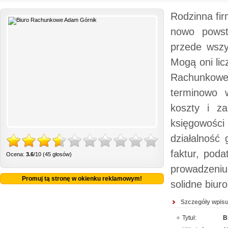
Rodzinna fir
nowo powsta
przede wszy
Mogą oni li
Rachunkowe
terminowo w
koszty i za
księgowości 
działalność
faktur, pod
Ocena:
3.6
/10 (45 głosów)
prowadzeniu
Promuj tą stronę w okienku reklamowym!
solidne biur
Szczegóły wpisu
Tytuł:
B