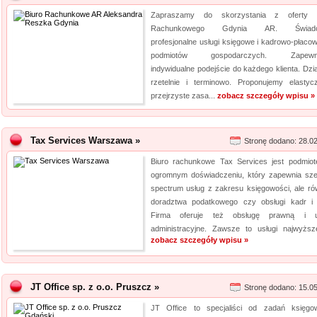
Zapraszamy do skorzystania z oferty B
Rachunkowego Gdynia AR. Świad
profesjonalne usługi księgowe i kadrowo-płacow
podmiotów gospodarczych. Zapewn
indywidualne podejście do każdego klienta. Dzi
rzetelnie i terminowo. Proponujemy elastyc
przejrzyste zasa...
zobacz szczegóły wpisu »
Tax Services Warszawa »
Stronę dodano: 28.0
Biuro rachunkowe Tax Services jest podmio
ogromnym doświadczeniu, który zapewnia sze
spectrum usług z zakresu księgowości, ale ró
doradztwa podatkowego czy obsługi kadr i 
Firma oferuje też obsługę prawną i us
administracyjne. Zawsze to usługi najwyższej
zobacz szczegóły wpisu »
JT Office sp. z o.o. Pruszcz »
Stronę dodano: 15.0
JT Office to specjaliści od zadań księgo