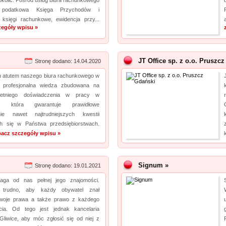
kolic. Pośród usług biura rachunkowego
 podatkowa Księga Przychodów i
księgi rachunkowe, ewidencja przy...
zegóły wpisu »
JT Office sp. z o.o. Pruszcz
Stronę dodano: 14.04.2020
 atutem naszego biura rachunkowego w
st profesjonalna wiedza zbudowana na
oletniego doświadczenia w pracy w
ci, która gwarantuje prawidłowe
nie nawet najtrudniejszych kwestii
ch się w Państwa przedsiębiorstwach.
acz szczegóły wpisu »
Signum »
Stronę dodano: 19.01.2021
ga od nas pełnej jego znajomości.
 trudno, aby każdy obywatel znał
swoje prawa a także prawo z każdego
cia. Od tego jest jednak kancelaria
liwice, aby móc zgłosić się od niej z