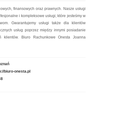
ęgowych, finansowych oraz prawnych. Nasze usługi
fesjonalne i kompleksowe usługi, które jesteśmy w
wom. Gwarantujemy usługi także dla klientów
ecznych usług poprzez między innymi posiadanie
ń klientów. Biuro Rachunkowe Onesta Joanna
oznań
p://biuro-onesta.pl
38