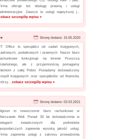
doradztwa podatkowego czy obsługi kadr i płac.
Firma oferuje też obsługę prawną i usługi
administracyjne. Zawsze to usługi najwyższej j...
zobacz szczegóły wpisu »
 »
Stronę dodano: 15.05.2020
JT Office to specjaliści od zadań księgowych,
kadrowych, podatkowych i prawnych. Nasze biuro
rachunkowe funkcjonuje na terenie Pruszcza
Gdańskiego, ale z przyjemnością pomagamy
klientom z całej Polski. Posiadamy doświadczony
zespół księgowych oraz specjalistów od finansów,
którzy...
zobacz szczegóły wpisu »
Stronę dodano: 03.03.2021
Signum to nowoczesne biuro rachunkowe w
Warszawie Woli. Ponad 30 lat doświadczenia w
usługach świadczonych dla podmiotów
gospodarczych zapewnia wysoką jakość usług.
Firma zapewnia usługi z zakresu prowadzenia