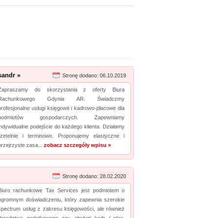
sandr »
Stronę dodano: 06.10.2019
Zapraszamy do skorzystania z oferty Biura
Rachunkowego Gdynia AR. Świadczmy
profesjonalne usługi księgowe i kadrowo-płacowe dla
podmiotów gospodarczych. Zapewniamy
indywidualne podejście do każdego klienta. Działamy
rzetelnie i terminowo. Proponujemy elastyczne i
przejrzyste zasa...
zobacz szczegóły wpisu »
Stronę dodano: 28.02.2020
Biuro rachunkowe Tax Services jest podmiotem o
ogromnym doświadczeniu, który zapewnia szerokie
spectrum usług z zakresu księgowości, ale również