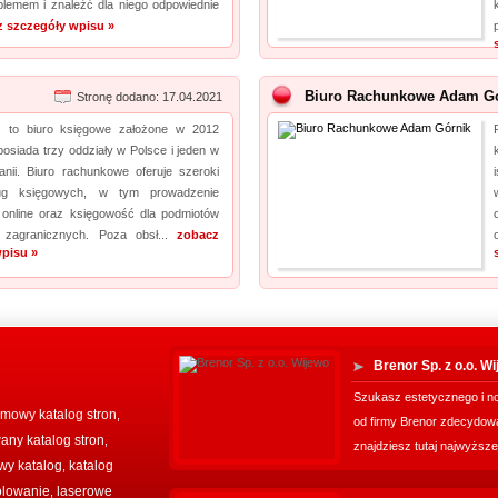
lemem i znaleźć dla niego odpowiednie
 szczegóły wpisu »
Biuro Rachunkowe Adam Gó
Stronę dodano: 17.04.2021
s to biuro księgowe założone w 2012
posiada trzy oddziały w Polsce i jeden w
tanii. Biuro rachunkowe oferuje szeroki
ug księgowych, w tym prowadzenie
 online oraz księgowość dla podmiotów
 zagranicznych. Poza obsł...
zobacz
pisu »
Brenor Sp. z o.o. W
Szukasz estetycznego i n
mowy katalog stron
,
od firmy Brenor zdecydow
ny katalog stron
,
znajdziesz tutaj najwyższej
wy katalog
katalog
,
olowanie
laserowe
,