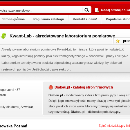
Dodaj stronę do ka
Strona główna
Regulamin katalogu
Kontakt z nami!
Popularne stro
Kwant-Lab - akredytowane laboratorium pomiarowe
pro
Akredytowane laboratorium pomiarowe Kwant-Lab to miejsce, które powinien odwiedzić
każdy, kogo interesują pomiary pola elektromagnetycznego w środowisku pracy i nie tylko.
Laboratorium akredytowane posiada odpowiednią aparaturę oraz wiedzę, by dokonać
rzetelnych pomiarów. Jeśli chodzi o pole elektro...
Diabeu.pl - katalog stron firmowych
tegoriach i 487
tron.
Diabeu.pl
- moderowany indeks firm promujący Twoją str
Dzięki jego innowacyjności mamy okazję stworzyć global
zbiór polskich stron www, które wyróżniają się unikalności
kuły dla domu
,
Adwokat
,
użytecznością.
Diabeu.pl
- diabelsko pobudzający.
anowska Poznań
Zgłoś niedziałający li