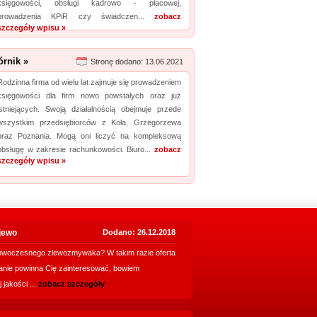
księgowości, obsługi kadrowo - płacowej,
prowadzenia KPiR czy świadczen...
zobacz
szczegóły wpisu »
rnik »
Stronę dodano: 13.06.2021
Rodzinna firma od wielu lat zajmuje się prowadzeniem
księgowości dla firm nowo powstałych oraz już
istniejących. Swoją działalnością obejmuje przede
wszystkim przedsiębiorców z Koła, Grzegorzewa
oraz Poznania. Mogą oni liczyć na kompleksową
obsługę w zakresie rachunkowości. Biuro...
zobacz
szczegóły wpisu »
ijewo
Dodano: 26.12.2018
owoczesnego zlewozmywaka? W takim razie oferta
anie powinna Cię zainteresować, bowiem
 jakości ...
zobacz szczegóły