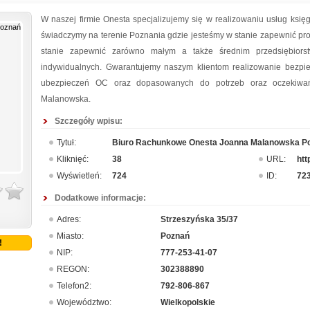
W naszej firmie Onesta specjalizujemy się w realizowaniu usług ksi
świadczymy na terenie Poznania gdzie jesteśmy w stanie zapewnić pro
stanie zapewnić zarówno małym a także średnim przedsiębiorst
indywidualnych. Gwarantujemy naszym klientom realizowanie bezpi
ubezpieczeń OC oraz dopasowanych do potrzeb oraz oczekiwa
Malanowska.
Szczegóły wpisu:
Tytuł:
Biuro Rachunkowe Onesta Joanna Malanowska P
Kliknięć:
38
URL:
htt
Wyświetleń:
724
ID:
72
Dodatkowe informacje:
Adres:
Strzeszyńska 35/37
Miasto:
Poznań
!
NIP:
777-253-41-07
REGON:
302388890
Telefon2:
792-806-867
Województwo:
Wielkopolskie