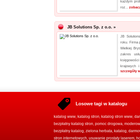
każdym prob
roz...
zobacz
JB Solutions Sp. z o.o. »
JB Solution
roku. Firma 
Wielkiej Bry
zakres usł
księgowości
krajowych i
szczegóły w
Losowe tagi w katalogu
katalog www
katalog stron
katalog stron www
dar
,
,
,
bezpłatny katalog stron
pomoc drogowa
moderowa
,
,
bezpłatny katalog
zielona herbata
katalog
darmo
,
,
,
stron internetowych
usuwanie prostaty laserem
h
,
,