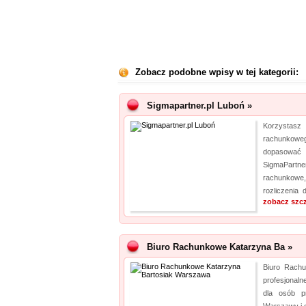
Zobacz podobne wpisy w tej kategorii:
Sigmapartner.pl Luboń »
Korzystasz 
rachunkoweg
dopasować
SigmaPartner
rachunkow
rozliczenia 
zobacz szc
Biuro Rachunkowe Katarzyna Ba »
Biuro Rachu
profesjonaln
dla osób p