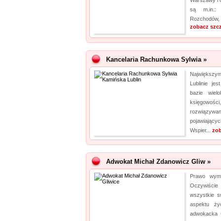
Warszawy i o
są m.in.:
Rozchodów, 
zobacz szc
Kancelaria Rachunkowa Sylwia »
Największym
Lublinie je
bazie wiel
księgowoś
rozwiązywa
pojawiający
Wspier...
zob
Adwokat Michał Zdanowicz Gliw »
Prawo wyma
Oczywiście
wszystkie 
aspektu ży
adwokacka G