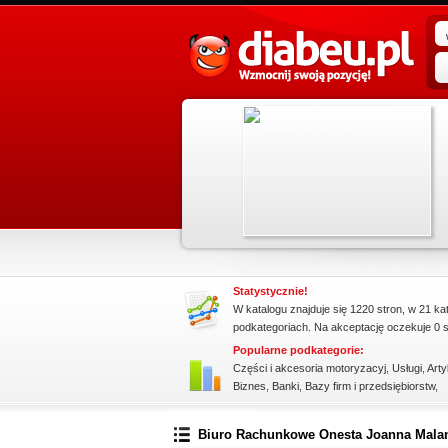
promowane strony w katalogu!
rzejrzyj
Data dodania: 02.07.2026
eg
Zobacz szczegóły wpisu »
z, są
Promuj stronę w okienku!
Statystycznie!
W katalogu znajduje się 1220 stron, w 21 ka
podkategoriach. Na akceptację oczekuje 0 s
Popularne podkategorie:
Części i akcesoria motoryzacyj
,
Usługi
,
Arty
Biznes
,
Banki
,
Bazy firm i przedsiębiorstw
,
ssssssssssssss
Biuro Rachunkowe Onesta Joanna Mal