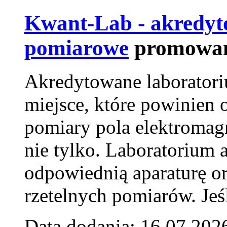
Kwant-Lab - akredyt
pomiarowe
promowan
Akredytowane laborator
miejsce, które powinien 
pomiary pola elektromag
nie tylko. Laboratorium
odpowiednią aparaturę o
rzetelnych pomiarów. Jeśl
Data dodania: 16.07.202