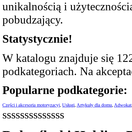
unikalnością i użyteczności
pobudzający.
Statystycznie!
W katalogu znajduje się 122
podkategoriach. Na akceptac
Popularne podkategorie:
Części i akcesoria motoryzacyj
,
Usługi
,
Artykuły dla domu
,
Adwokat
ssssssssssssss