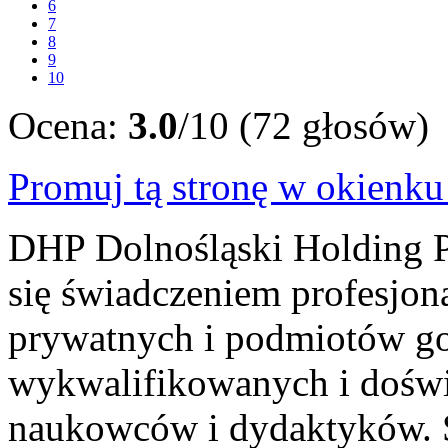
6
7
8
9
10
Ocena:
3.0
/10 (72 głosów)
Promuj tą stronę w okienk
DHP Dolnośląski Holding P
się świadczeniem profesjon
prywatnych i podmiotów go
wykwalifikowanych i dośw
naukowców i dydaktyków. S