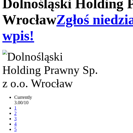
Dolnośląski Holding P
Wrocław
Zgłoś niedzi
wpis!
Currently
3.00/10
1
2
3
4
5