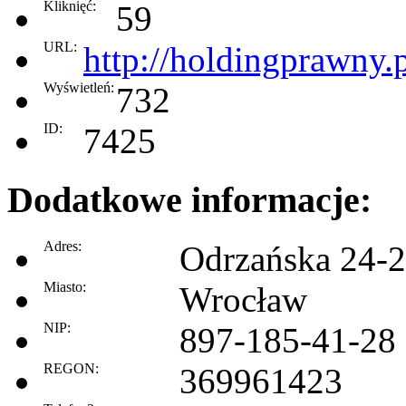
Kliknięć:
59
URL:
http://holdingprawny.
Wyświetleń:
732
ID:
7425
Dodatkowe informacje:
Adres:
Odrzańska 24-2
Miasto:
Wrocław
NIP:
897-185-41-28
REGON:
369961423