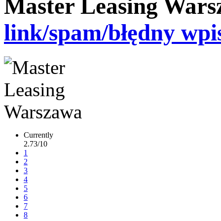
Master Leasing War
link/spam/błędny wpi
Currently
2.73/10
1
2
3
4
5
6
7
8