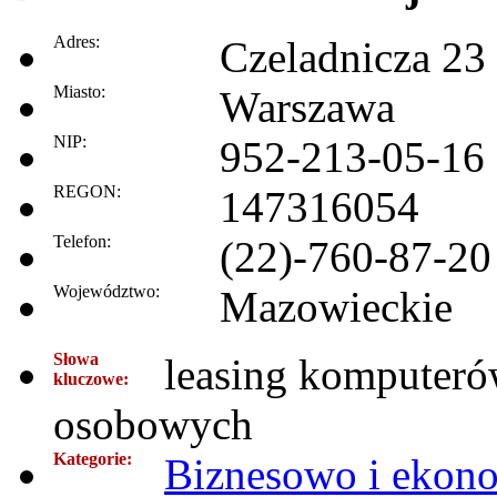
Adres:
Czeladnicza 23
Miasto:
Warszawa
NIP:
952-213-05-16
REGON:
147316054
Telefon:
(22)-760-87-20
Województwo:
Mazowieckie
Słowa
leasing komputeró
kluczowe:
osobowych
Kategorie:
Biznesowo i ekon