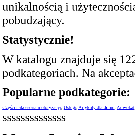
unikalnością i użyteczności
pobudzający.
Statystycznie!
W katalogu znajduje się 122
podkategoriach. Na akceptac
Popularne podkategorie:
Części i akcesoria motoryzacyj
,
Usługi
,
Artykuły dla domu
,
Adwokat
ssssssssssssss