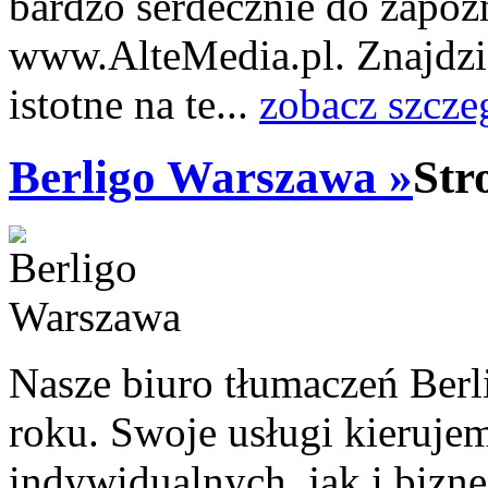
bardzo serdecznie do zapozn
www.AlteMedia.pl. Znajdzie
istotne na te...
zobacz szcze
Berligo Warszawa »
Str
Nasze biuro tłumaczeń Berl
roku. Swoje usługi kieruje
indywidualnych, jak i bizn