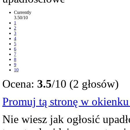
Currently
3.50/10
1
2
3
4
5
6
7
8
9
10
Ocena:
3.5
/10 (2 głosów)
Promuj tą stronę w okienk
Nie wiesz jak ogłosić upadł