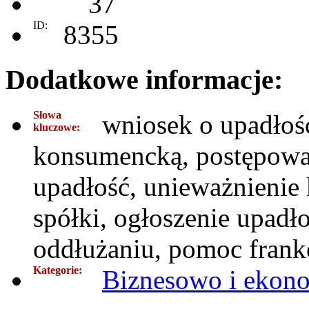
37
ID:
8355
Dodatkowe informacje:
Słowa
wniosek o upadłoś
kluczowe:
konsumencką, postępowan
upadłość, unieważnienie 
spółki, ogłoszenie upad
oddłużaniu, pomoc fran
Kategorie:
Biznesowo i ekon