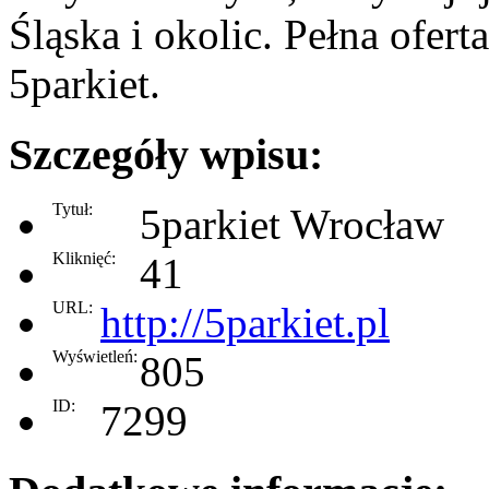
Śląska i okolic. Pełna ofert
5parkiet.
Szczegóły wpisu:
Tytuł:
5parkiet Wrocław
Kliknięć:
41
URL:
http://5parkiet.pl
Wyświetleń:
805
ID:
7299