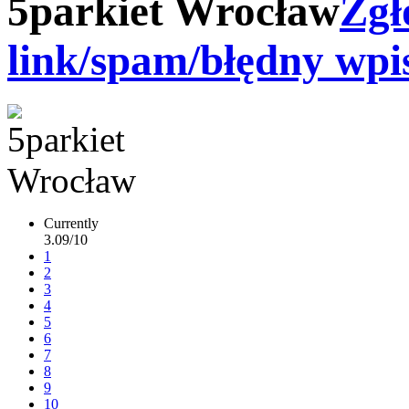
5parkiet Wrocław
Zgł
link/spam/błędny wpi
Currently
3.09/10
1
2
3
4
5
6
7
8
9
10