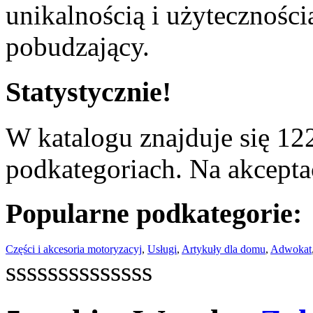
unikalnością i użyteczności
pobudzający.
Statystycznie!
W katalogu znajduje się 122
podkategoriach. Na akceptac
Popularne podkategorie:
Części i akcesoria motoryzacyj
,
Usługi
,
Artykuły dla domu
,
Adwokat
ssssssssssssss