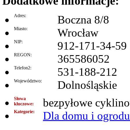
Dodatkowe informacje:
Adres:
Boczna 8/8
Miasto:
Wrocław
NIP:
912-171-34-59
REGON:
365586052
Telefon2:
531-188-212
Województwo:
Dolnośląskie
Słowa
bezpyłowe cyklin
kluczowe:
Kategorie:
Dla domu i ogrodu