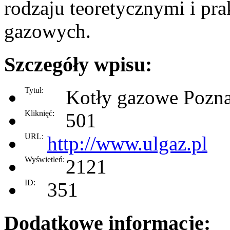
rodzaju teoretycznymi i pra
gazowych.
Szczegóły wpisu:
Tytuł:
Kotły gazowe Pozn
Kliknięć:
501
URL:
http://www.ulgaz.pl
Wyświetleń:
2121
ID:
351
Dodatkowe informacje: