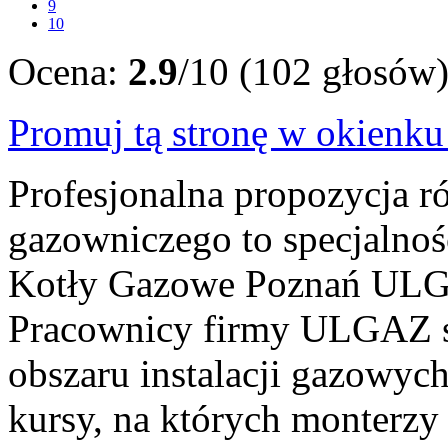
9
10
Ocena:
2.9
/10 (102 głosów
Promuj tą stronę w okienk
Profesjonalna propozycja r
gazowniczego to specjaln
Kotły Gazowe Poznań ULGA
Pracownicy firmy ULGAZ sta
obszaru instalacji gazowyc
kursy, na których monterzy