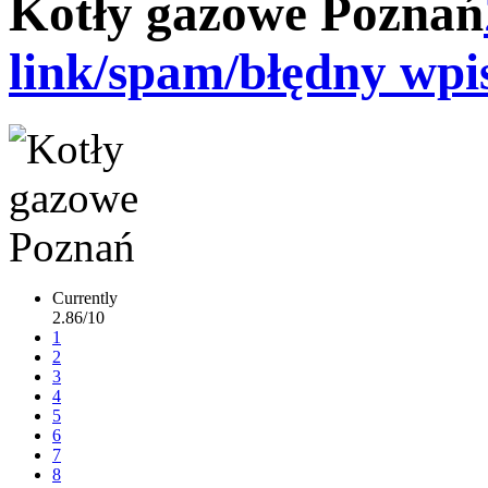
Kotły gazowe Poznań
link/spam/błędny wpi
Currently
2.86/10
1
2
3
4
5
6
7
8