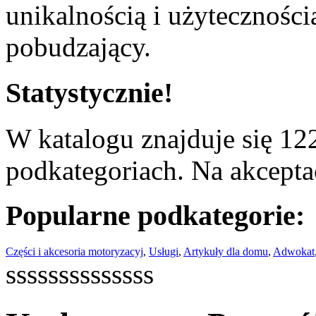
unikalnością i użyteczności
pobudzający.
Statystycznie!
W katalogu znajduje się 122
podkategoriach. Na akceptac
Popularne podkategorie:
Części i akcesoria motoryzacyj
,
Usługi
,
Artykuły dla domu
,
Adwokat
ssssssssssssss