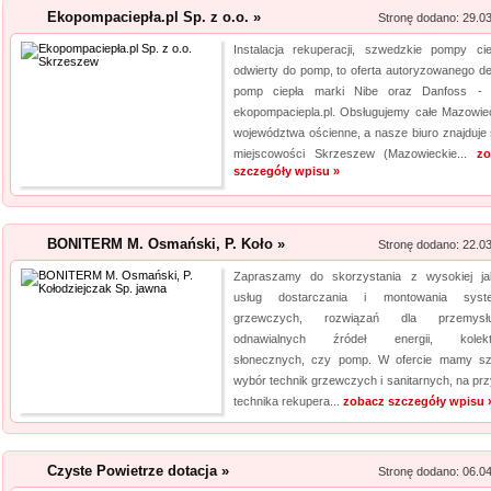
Ekopompaciepła.pl Sp. z o.o. »
Stronę dodano: 29.0
Instalacja rekuperacji, szwedzkie pompy cie
odwierty do pomp, to oferta autoryzowanego de
pomp ciepła marki Nibe oraz Danfoss - 
ekopompaciepla.pl. Obsługujemy całe Mazowiec
województwa ościenne, a nasze biuro znajduje 
miejscowości Skrzeszew (Mazowieckie...
zo
szczegóły wpisu »
BONITERM M. Osmański, P. Koło »
Stronę dodano: 22.0
Zapraszamy do skorzystania z wysokiej ja
usług dostarczania i montowania syst
grzewczych, rozwiązań dla przemys
odnawialnych źródeł energii, kolekt
słonecznych, czy pomp. W ofercie mamy sz
wybór technik grzewczych i sanitarnych, na prz
technika rekupera...
zobacz szczegóły wpisu 
Czyste Powietrze dotacja »
Stronę dodano: 06.0