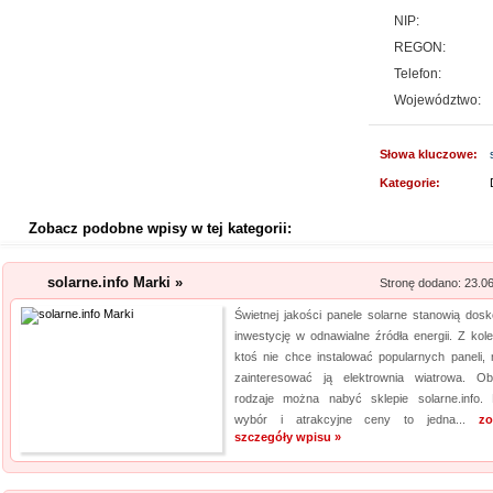
NIP:
REGON:
Telefon:
Województwo:
Słowa kluczowe:
Kategorie:
Zobacz podobne wpisy w tej kategorii:
solarne.info Marki »
Stronę dodano: 23.0
Świetnej jakości panele solarne stanowią dosk
inwestycję w odnawialne źródła energii. Z kolei
ktoś nie chce instalować popularnych paneli,
zainteresować ją elektrownia wiatrowa. O
rodzaje można nabyć sklepie solarne.info.
wybór i atrakcyjne ceny to jedna...
zo
szczegóły wpisu »