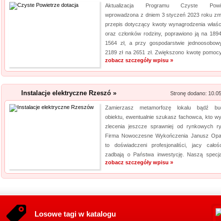
Aktualizacja Programu Czyste Powie
wprowadzona z dniem 3 styczeń 2023 roku zmi
przepis dotyczący kwoty wynagrodzenia właści
oraz członków rodziny, poprawiono ją na 1894
1564 zł, a przy gospodarstwie jednoosobo
2189 zł na 2651 zł. Zwiększono kwotę pomocy 
zobacz szczegóły wpisu »
Instalacje elektryczne Rzeszó »
Stronę dodano: 10.0
Zamierzasz metamorfozę lokalu bądź bu
obiektu, ewentualnie szukasz fachowca, kto w
zlecenia jeszcze sprawniej od rynkowych ry
Firma Nowoczesne Wykończenia Janusz Opal
to doświadczeni profesjonaliści, jacy całoś
zadbają o Państwa inwestycję. Naszą specjal
zobacz szczegóły wpisu »
Losowe tagi w katalogu