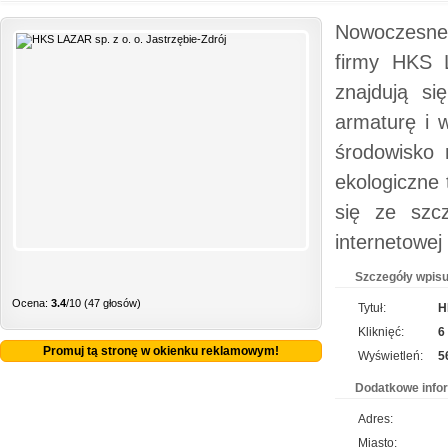
Nowoczesne
firmy HKS L
znajdują si
armaturę i 
środowisko 
ekologiczne
się ze szcz
internetowej
Szczegóły wpisu
Ocena:
3.4
/10 (47 głosów)
Tytuł:
H
Kliknięć:
6
Promuj tą stronę w okienku reklamowym!
Wyświetleń:
5
Dodatkowe info
Adres:
Miasto: