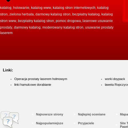
katalog
holowanie
katalog www
katalog stron internetowych
katalog
,
,
,
,
stron
zielona herbata
darmowy katalog stron
bezpłatny katalog
katalog
,
,
,
,
stron www
bezpłatny katalog stron
pomoc drogowa
laserowe usuwanie
,
,
,
prostaty
darmowy katalog
moderowany katalog stron
usuwanie prostaty
,
,
,
laserem
Linki:
Operacja prostaty laserem holmowym
worki doypack
linki hamulcowe dorabianie
laweta Ropczyc
Najnowsze strony
Najlepiej oceniane
Mapa
Najpopularniejsze
Przyjaciele
Site
Page