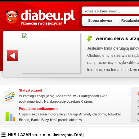
Strona główna
Regulamin
Aermec serwis urz
ogu!
Jesteśmy firmą oferującą inno
.07.2026
Obsługujemy też serwis urząd
 wpisu »
nas pracownicy to wykwalifiko
kienku!
informacje na temat urządzeń 
wyn...
Statystycznie!
W katalogu znajduje się 1220 stron, w 21 kategoriach i 487
podkategoriach. Na akceptację oczekuje 0 stron.
Popularne podkategorie:
z
Części i akcesoria motoryzacyj
,
Usługi
,
Artykuły dla domu
,
Adwokat
,
Biznes
,
Banki
,
Bazy firm i przedsiębiorstw
,
ssssssssssssss
HKS LAZAR sp. z o. o. Jastrzębie-Zdrój