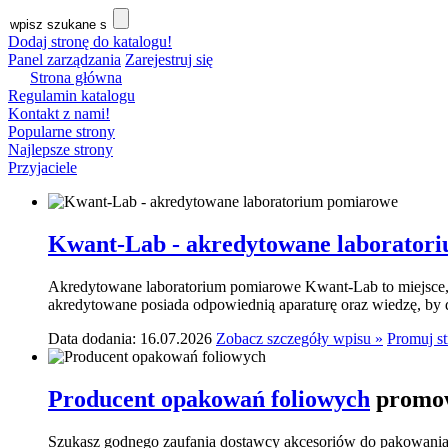
Dodaj stronę do katalogu!
Panel zarządzania
Zarejestruj się
Strona główna
Regulamin katalogu
Kontakt z nami!
Popularne strony
Najlepsze strony
Przyjaciele
Kwant-Lab - akredytowane laborator
Akredytowane laboratorium pomiarowe Kwant-Lab to miejsce, k
akredytowane posiada odpowiednią aparaturę oraz wiedzę, by do
Data dodania: 16.07.2026
Zobacz szczegóły wpisu »
Promuj s
Producent opakowań foliowych
promow
Szukasz godnego zaufania dostawcy akcesoriów do pakowania? 