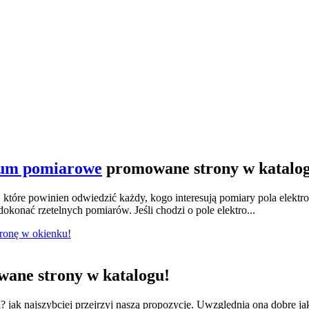
ium pomiarowe
promowane strony w katalo
tóre powinien odwiedzić każdy, kogo interesują pomiary pola elektr
konać rzetelnych pomiarów. Jeśli chodzi o pole elektro...
tronę w okienku!
ane strony w katalogu!
jak najszybciej przejrzyj naszą propozycję. Uwzględnia ona dobre ja