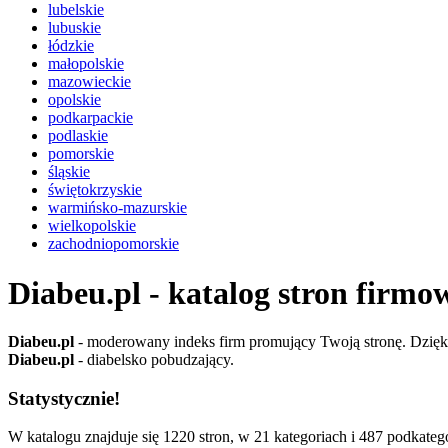
lubelskie
lubuskie
łódzkie
małopolskie
mazowieckie
opolskie
podkarpackie
podlaskie
pomorskie
śląskie
świętokrzyskie
warmińsko-mazurskie
wielkopolskie
zachodniopomorskie
Diabeu.pl - katalog stron firmo
Diabeu.pl
- moderowany indeks firm promujący Twoją stronę. Dzięki 
Diabeu.pl
- diabelsko pobudzający.
Statystycznie!
W katalogu znajduje się 1220 stron, w 21 kategoriach i 487 podkatego