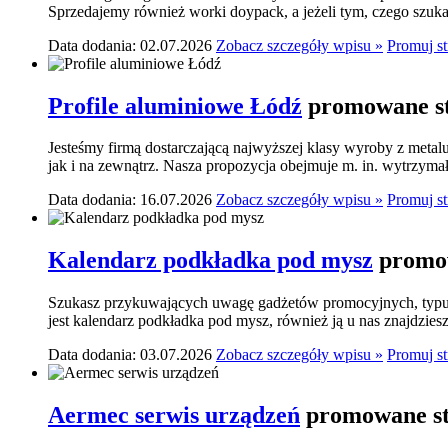
Sprzedajemy również worki doypack, a jeżeli tym, czego szukasz,
Data dodania: 02.07.2026
Zobacz szczegóły wpisu »
Promuj s
Profile aluminiowe Łódź
promowane st
Jesteśmy firmą dostarczającą najwyższej klasy wyroby z meta
jak i na zewnątrz. Nasza propozycja obejmuje m. in. wytrzymał
Data dodania: 16.07.2026
Zobacz szczegóły wpisu »
Promuj s
Kalendarz podkładka pod mysz
promow
Szukasz przykuwających uwagę gadżetów promocyjnych, typu p
jest kalendarz podkładka pod mysz, również ją u nas znajdziesz.
Data dodania: 03.07.2026
Zobacz szczegóły wpisu »
Promuj s
Aermec serwis urządzeń
promowane st