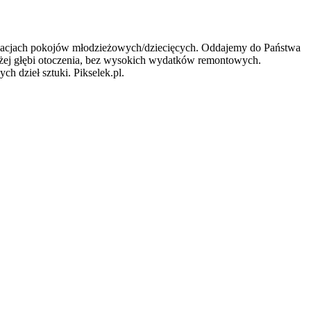
anżacjach pokojów młodzieżowych/dziecięcych. Oddajemy do Państwa
użej głębi otoczenia, bez wysokich wydatków remontowych.
 dzieł sztuki. Pikselek.pl.