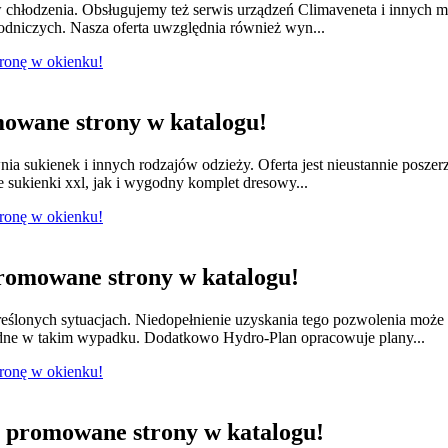
w chłodzenia. Obsługujemy też serwis urządzeń Climaveneta i innych 
łodniczych. Nasza oferta uwzględnia również wyn...
tronę w okienku!
owane strony w katalogu!
nia sukienek i innych rodzajów odzieży. Oferta jest nieustannie posze
e sukienki xxl, jak i wygodny komplet dresowy...
tronę w okienku!
romowane strony w katalogu!
ślonych sytuacjach. Niedopełnienie uzyskania tego pozwolenia moż
dne w takim wypadku. Dodatkowo Hydro-Plan opracowuje plany...
tronę w okienku!
promowane strony w katalogu!