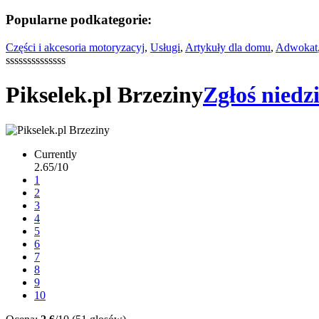
Popularne podkategorie:
Części i akcesoria motoryzacyj
,
Usługi
,
Artykuły dla domu
,
Adwokat
ssssssssssssss
Pikselek.pl Brzeziny
Zgłoś niedz
Currently
2.65/10
1
2
3
4
5
6
7
8
9
10