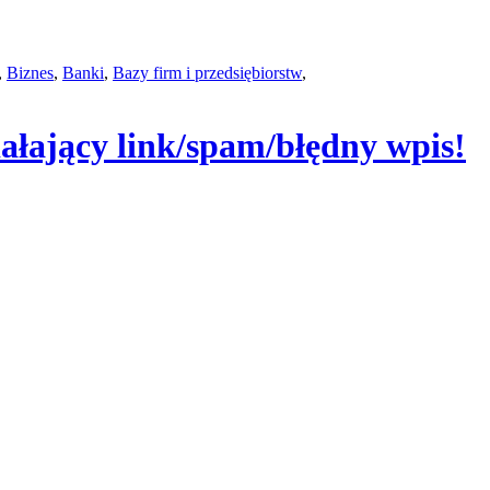
,
Biznes
,
Banki
,
Bazy firm i przedsiębiorstw
,
iałający link/spam/błędny wpis!