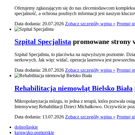
Oferujemy zgłaszającym się do nas zleceniodawcom komplekso
specjalność, a ochrona poufnych informacji jest naszym klucz
Data dodania: 20.07.2026
Zobacz szczegóły wpisu »
Promuj s
Szpital Specjalista
promowane strony w
Szpital Specjalista, to placówka na najwyższym poziomie. Dzia
nerkowych. Jak więc widać, operacja laserowa jest powszechn
Data dodania: 28.07.2026
Zobacz szczegóły wpisu »
Promuj s
Rehabilitacja niemowląt Bielsko Biała
Mikropolaryzacja mózgu, to jedna z terapii, która pozwala osi
Intensywnej Rehabilitacji Dzieci Michałkowo. Oczywiście poza
Data dodania: 13.07.2026
Zobacz szczegóły wpisu »
Promuj s
dolnośląskie
kujawsko-pomorskie