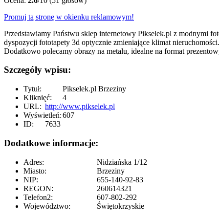
Ocena:
2.6
/10 (51 głosów)
Promuj tą stronę w okienku reklamowym!
Przedstawiamy Państwu sklep internetowy Pikselek.pl z modnymi fo
dyspozycji fototapety 3d optycznie zmieniające klimat nieruchomoś
Dodatkowo polecamy obrazy na metalu, idealne na format prezentowy
Szczegóły wpisu:
Tytuł:
Pikselek.pl Brzeziny
Kliknięć:
4
URL:
http://www.pikselek.pl
Wyświetleń:
607
ID:
7633
Dodatkowe informacje:
Adres:
Nidziańska 1/12
Miasto:
Brzeziny
NIP:
655-140-92-83
REGON:
260614321
Telefon2:
607-802-292
Województwo:
Świętokrzyskie