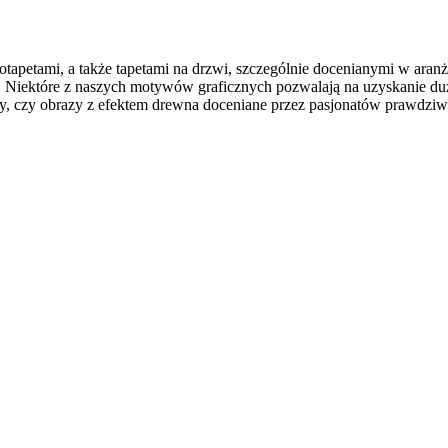
totapetami, a także tapetami na drzwi, szczególnie docenianymi w ar
ci. Niektóre z naszych motywów graficznych pozwalają na uzyskanie d
, czy obrazy z efektem drewna doceniane przez pasjonatów prawdziwych