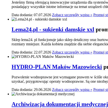
Jesteśmy firmą oferującą innowacyjne urządzenia dla systemó
posiadający wszystkie istotne informacje na temat urządzeń ch
Data dodania: 07.07.2026
Zobacz szczegóły wpisu »
Promuj s
Lema24.pl - sukienki damskie xxl
prom
Sklep lema24. pl funkcjonuje jako sklep detaliczny oraz hurtow
rozmiary mniejsze. Każda kobieta znajdzie dla siebie elegancki
Data dodania: 22.07.2026
Zobacz szczegóły wpisu »
Promuj s
HYDRO-PLAN Maków Mazowiecki
p
Pozwolenie wodnoprawne jest wymagane prawem w ściśle okre
uzyskać, przygotowując operaty wodnoprawne. Są one niezbę
Data dodania: 29.06.2026
Zobacz szczegóły wpisu »
Promuj s
Archiwizacja dokumentacji medycznej