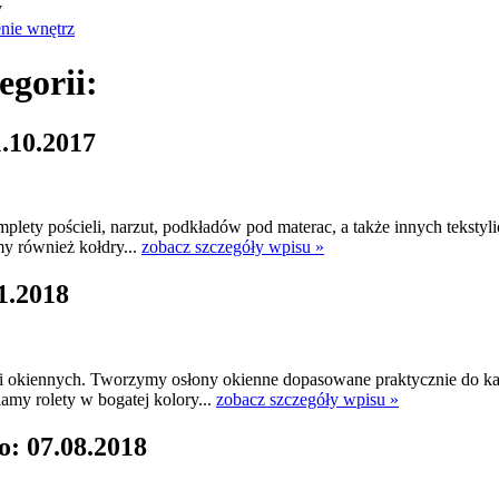
y
nie wnętrz
egorii:
.10.2017
ety pościeli, narzut, podkładów pod materac, a także innych tekstylió
y również kołdry...
zobacz szczegóły wpisu »
1.2018
ji okiennych. Tworzymy osłony okienne dopasowane praktycznie do ka
amy rolety w bogatej kolory...
zobacz szczegóły wpisu »
o: 07.08.2018