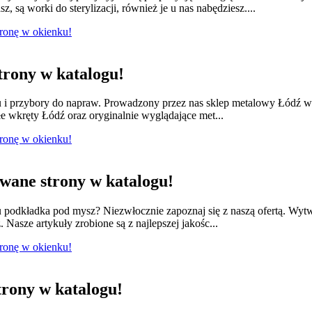
 są worki do sterylizacji, również je u nas nabędziesz....
tronę w okienku!
rony w katalogu!
lu i przybory do napraw. Prowadzony przez nas sklep metalowy Łódź w
e wkręty Łódź oraz oryginalnie wyglądające met...
tronę w okienku!
ane strony w katalogu!
odkładka pod mysz? Niezwłocznie zapoznaj się z naszą ofertą. Wytwa
 Nasze artykuły zrobione są z najlepszej jakośc...
tronę w okienku!
rony w katalogu!