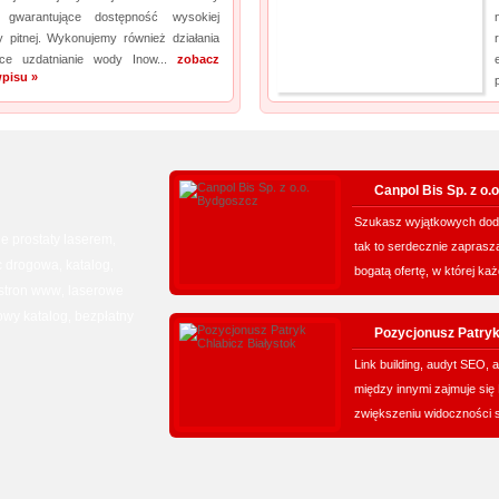
 gwarantujące dostępność wysokiej
y pitnej. Wykonujemy również działania
ące uzdatnianie wody Inow...
zobacz
pisu »
Canpol Bis Sp. z o.
Szukasz wyjątkowych dod
e prostaty laserem
,
tak to serdecznie zapras
 drogowa
katalog
,
,
bogatą ofertę, w której każ
 stron www
laserowe
,
wy katalog
bezpłatny
,
Pozycjonusz Patryk
Link building, audyt SEO
między innymi zajmuje się
zwiększeniu widoczności st