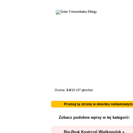
Ocena:
3.4
/10 (47 głosów)
Promuj tą stronę w okienku reklamowym
Zobacz podobne wpisy w tej kategorii:
Bin-Bruk Kostrzyń Wielkopolsk »