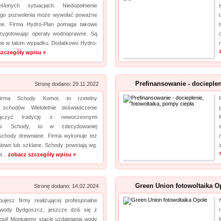
eślonych sytuacjach. Niedopełnienie
ego pozwolenia może wywołać poważne
wne. Firma Hydro-Plan pomaga takowe
zygotowując operaty wodnoprawne. Są
ne w takim wypadku. Dodatkowo Hydro-
szczegóły wpisu »
Prefinansowanie - docieplen
Stronę dodano: 29.11.2022
firma Schody Komor, to rzetelny
schodów. Wieloletnie doświadczenie
ączyć tradycję z nowoczesnymi
iami. Schody, to w zdecydowaniej
schody drewniane. Firma wykonuje też
alowe lub szklane. Schody powstają wg.
t...
zobacz szczegóły wpisu »
Green Union fotowoltaika O
Stronę dodano: 14.02.2024
bujesz firmy realizującej profesjonalne
 wody Bydgoszcz, jeszcze dziś się z
tuj! Montujemy stacje uzdatniania wody