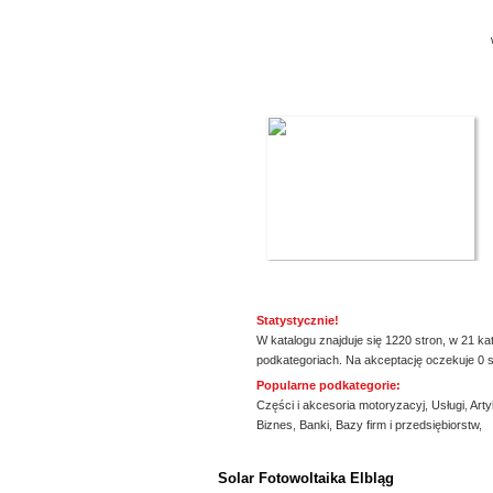
promowane strony w katalogu!
oradnie,
Data dodania: 28.07.2026
rowe
Zobacz szczegóły wpisu »
a. Daje
Promuj stronę w okienku!
Statystycznie!
W katalogu znajduje się 1220 stron, w 21 ka
podkategoriach. Na akceptację oczekuje 0 s
Popularne podkategorie:
Części i akcesoria motoryzacyj
,
Usługi
,
Arty
Biznes
,
Banki
,
Bazy firm i przedsiębiorstw
,
ssssssssssssss
Solar Fotowoltaika Elbląg