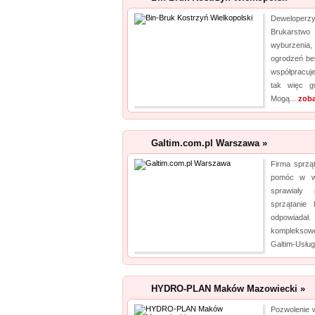
Deweloperzy
Brukarstw
wyburzenia
ogrodzeń be
współpracuj
tak więc g
Mogą...
zoba
Galtim.com.pl Warszawa »
Firma sprzą
pomóc w wi
sprawiały
sprzątanie
odpowiadał
kompleksow
Galtim-Usług
HYDRO-PLAN Maków Mazowiecki »
Pozwolenie