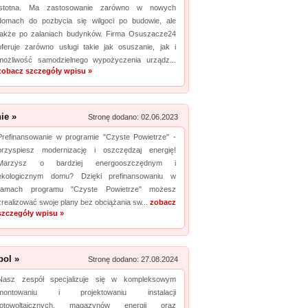
istotna. Ma zastosowanie zarówno w nowych
domach do pozbycia się wilgoci po budowie, ale
także po zalaniach budynków. Firma Osuszacze24
oferuje zarówno usługi takie jak osuszanie, jak i
możliwość samodzielnego wypożyczenia urządz...
zobacz szczegóły wpisu »
ie »
Stronę dodano: 02.06.2023
Prefinansowanie w programie "Czyste Powietrze" -
przyspiesz modernizację i oszczędzaj energię!
Marzysz o bardziej energooszczędnym i
ekologicznym domu? Dzięki prefinansowaniu w
ramach programu "Czyste Powietrze" możesz
zrealizować swoje plany bez obciążania sw...
zobacz
szczegóły wpisu »
pol »
Stronę dodano: 27.08.2024
Nasz zespół specjalizuje się w kompleksowym
montowaniu i projektowaniu instalacji
fotowoltaicznych, magazynów energii oraz