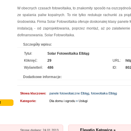
W obecnych czasach fotowoltaika, to znakomity sposób na oszczędności.
ze spalania paliw kopalnych. To nie tylko redukuje rachunki za prą
środowiska. Firma Solar Fotowoltaika oferuje doskonałej klasy panele 
instalacją - od zaprojektowania, poprzez montaż, aż po załatwieni
dofinansowania. Solar Fotowoltaika.
Szczegóły wpisu:
Tytuł:
Solar Fotowoltaika Elbląg
Kliknięć:
29
URL:
htt
Wyświetleń:
486
ID:
80
Dodatkowe informacje:
Słowa kluczowe:
panele fotowoltaiczne Elbląg, fotowoltaika Elbląg
Kategorie:
Dla domu i ogrodu
»
Usługi
!
Elevatio Katowice »
Stronę dodano: 24.01.2013