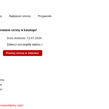
Panel zarządzania
Zarejestruj się
talogu!
ny
Najlepsze strony
Przyjaciele
K
mowane strony w katalogu!
Data dodania: 13.07.2026
Szukasz
Niezwłoc
Zobacz szczegóły wpisu »
a jeżeli
Promuj stronę w okienku!
znajdzie
onę.
ny
ą i
nk/spam/błędny wpis!