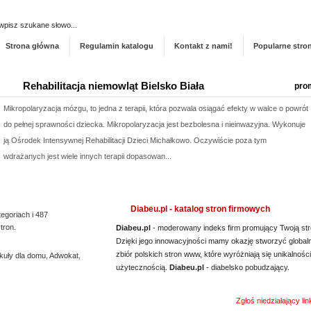
Dodaj stronę do ka
Strona główna
Regulamin katalogu
Kontakt z nami!
Popularne stro
Rehabilitacja niemowląt Bielsko Biała
pro
Mikropolaryzacja mózgu, to jedna z terapii, która pozwala osiągać efekty w walce o powrót
do pełnej sprawności dziecka. Mikropolaryzacja jest bezbolesna i nieinwazyjna. Wykonuje
ją Ośrodek Intensywnej Rehabilitacji Dzieci Michałkowo. Oczywiście poza tym
wdrażanych jest wiele innych terapii dopasowan...
Diabeu.pl - katalog stron firmowych
tegoriach i 487
tron.
Diabeu.pl
- moderowany indeks firm promujący Twoją str
Dzięki jego innowacyjności mamy okazję stworzyć global
zbiór polskich stron www, które wyróżniają się unikalności
kuły dla domu
,
Adwokat
,
użytecznością.
Diabeu.pl
- diabelsko pobudzający.
Zgłoś niedziałający li