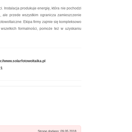
 Instalacja produkuje energię, która nie pochodzi
d, ale przede wszystkim ogranicza zamieszczenie
fotowoltaiczne. Ekipa firmy zajmie się kompleksowo
e wszelkich formalności, pomoże też w uzyskaniu
p://www.solarfotowoltaika.pl
21
Stronę dodano: 09.05.2018