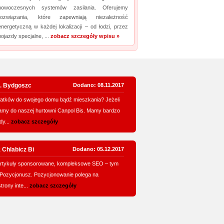
nowoczesnych systemów zasilania. Oferujemy
rozwiązania, które zapewniają niezależność
energetyczną w każdej lokalizacji – od łodzi, przez
pojazdy specjalne, ...
zobacz szczegóły wpisu »
o. Bydgoszc
Dodano: 08.11.2017
atków do swojego domu bądź mieszkania? Jeżeli
zamy do naszej hurtowni Canpol Bis. Mamy bardzo
dy...
zobacz szczegóły
 Chlabicz Bi
Dodano: 05.12.2017
, artykuły sponsorowane, kompleksowe SEO – tym
 Pozycjonusz. Pozycjonowanie polega na
rony inte...
zobacz szczegóły