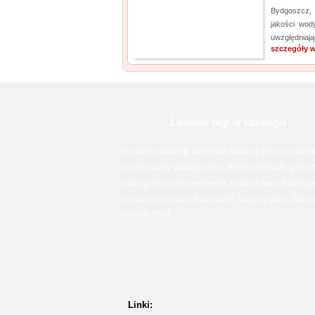
Bydgoszcz,
jakości wod
uwzględniaj
szczegóły w
Losowe tagi w katalogu
bezpłatny katalog
darmowy katalog stron
usuwani
,
,
moderowany katalog stron
zielona herbata
pomoc
,
,
katalog stron internetowych
katalog www
katalog
,
,
usuwanie prostaty
holowanie
katalog stron
darmo
,
,
,
katalog stron
Linki: