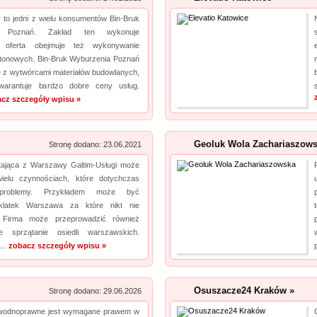
 to jedni z wielu konsumentów Bin-Bruk
o Poznań. Zakład ten wykonuje
, oferta obejmuje też wykonywanie
tonowych. Bin-Bruk Wyburzenia Poznań
e z wytwórcami materiałów budowlanych,
warantuje bardzo dobre ceny usług.
cz szczegóły wpisu »
Geoluk Wola Zachariaszows
Stronę dodano: 23.06.2021
tająca z Warszawy Galtim-Usługi może
elu czynnościach, które dotychczas
 problemy. Przykładem może być
 klatek Warszawa za które nikt nie
. Firma może przeprowadzić również
e sprzątanie osiedli warszawskich.
...
zobacz szczegóły wpisu »
Osuszacze24 Kraków »
Stronę dodano: 29.06.2026
 wodnoprawne jest wymagane prawem w