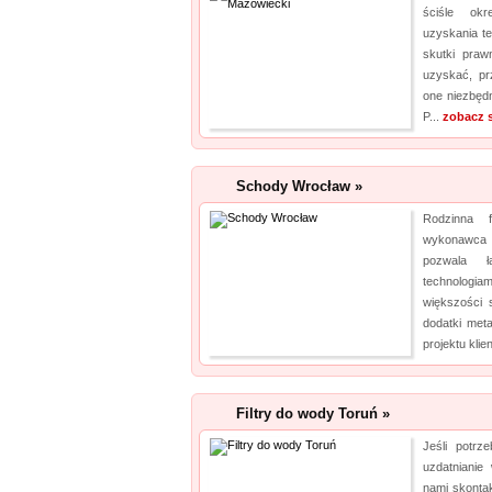
ściśle okr
uzyskania t
skutki pra
uzyskać, pr
one niezbęd
P...
zobacz 
Schody Wrocław »
Rodzinna 
wykonawca 
pozwala ł
technolog
większości 
dodatki met
projektu klien
Filtry do wody Toruń »
Jeśli potrze
uzdatnianie
nami skontak