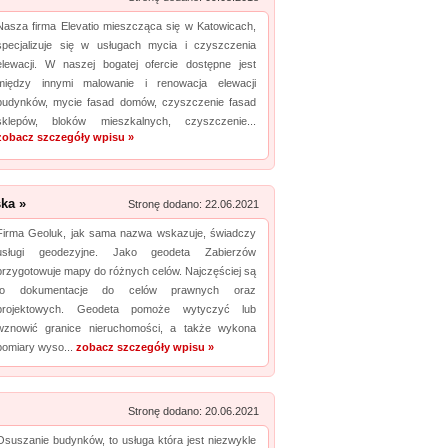
Nasza firma Elevatio mieszcząca się w Katowicach,
specjalizuje się w usługach mycia i czyszczenia
elewacji. W naszej bogatej ofercie dostępne jest
między innymi malowanie i renowacja elewacji
budynków, mycie fasad domów, czyszczenie fasad
sklepów, bloków mieszkalnych, czyszczenie...
zobacz szczegóły wpisu »
ka »
Stronę dodano: 22.06.2021
Firma Geoluk, jak sama nazwa wskazuje, świadczy
usługi geodezyjne. Jako geodeta Zabierzów
przygotowuje mapy do różnych celów. Najczęściej są
to dokumentacje do celów prawnych oraz
projektowych. Geodeta pomoże wytyczyć lub
wznowić granice nieruchomości, a także wykona
pomiary wyso...
zobacz szczegóły wpisu »
Stronę dodano: 20.06.2021
Osuszanie budynków, to usługa która jest niezwykle