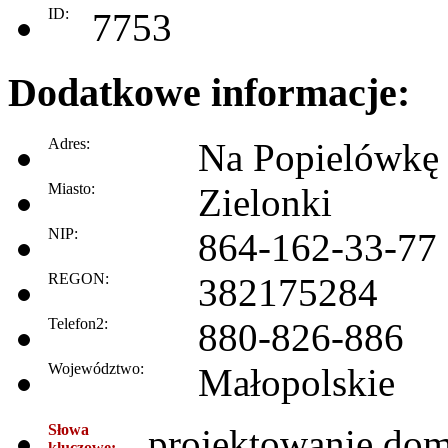
ID:
7753
Dodatkowe informacje:
Adres:
Na Popielówkę
Miasto:
Zielonki
NIP:
864-162-33-77
REGON:
382175284
Telefon2:
880-826-886
Województwo:
Małopolskie
Słowa
projektowanie dom
kluczowe: