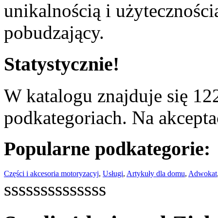
unikalnością i użyteczności
pobudzający.
Statystycznie!
W katalogu znajduje się 122
podkategoriach. Na akceptac
Popularne podkategorie:
Części i akcesoria motoryzacyj
,
Usługi
,
Artykuły dla domu
,
Adwokat
ssssssssssssss