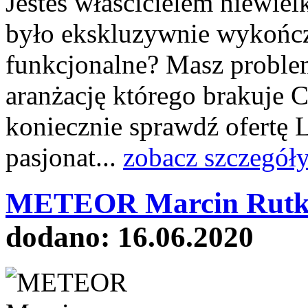
Jesteś właścicielem niewiel
było ekskluzywnie wykończ
funkcjonalne? Masz proble
aranżację którego brakuje 
koniecznie sprawdź ofertę L
pasjonat...
zobacz szczegół
METEOR Marcin Rutko
dodano: 16.06.2020