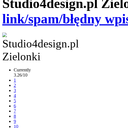
Studio4design.pl Ziel
link/spam/błędny wpi
Currently
3.26/10
1
2
3
4
5
6
7
8
9
10