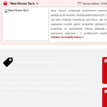
New-House Sp.k. »
Stronę dodano: 20.0
New House proponuje inwestorom nowocz
podejście do budowy domów jednorodzinnych. 
nie tylko realizuje inwestycje pod klucz, ale r
zapewnia szeroki wybór projektów gotowych
projektów na zamówienie. Oferta obejmuje
parterowe, piętrowe i z poddaszem użytko
zobacz szczegóły wpisu »
Losowe tagi w katalogu
katalog stron www
katalog
laserowe usuwanie prostaty
bezpłatny
,
,
,
katalog stron
darmowy katalog
darmowy katalog stron
katalog stron
,
,
,
internetowych
zielona herbata
holowanie
katalog www
pomoc
,
,
,
,
drogowa
bezpłatny katalog
moderowany katalog stron
usuwanie
,
,
,
prostaty laserem
katalog stron
,