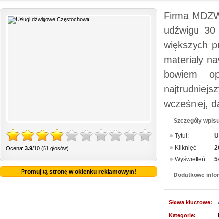
Firma MDZWI
udźwigu 30 
większych p
materiały n
bowiem op
najtrudniej
wcześniej, d
Szczegóły wpisu
Tytuł:
U
Kliknięć:
2
Ocena:
3.9
/10 (51 głosów)
Wyświetleń:
5
Promuj tą stronę w okienku reklamowym!
Dodatkowe info
Słowa kluczowe:
Kategorie: