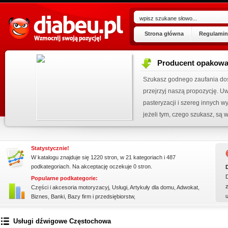
Strona główna
Regulamin
Producent opakowa
ogu!
Szukasz godnego zaufania dos
.06.2026
przejrzyj naszą propozycję. U
 wpisu »
pasteryzacji i szereg innych 
kienku!
jeżeli tym, czego szukasz, są wo
Statystycznie!
W katalogu znajduje się 1220 stron, w 21 kategoriach i 487
podkategoriach. Na akceptację oczekuje 0 stron.
Popularne podkategorie:
z
Części i akcesoria motoryzacyj
,
Usługi
,
Artykuły dla domu
,
Adwokat
,
Biznes
,
Banki
,
Bazy firm i przedsiębiorstw
,
ssssssssssssss
Usługi dźwigowe Częstochowa