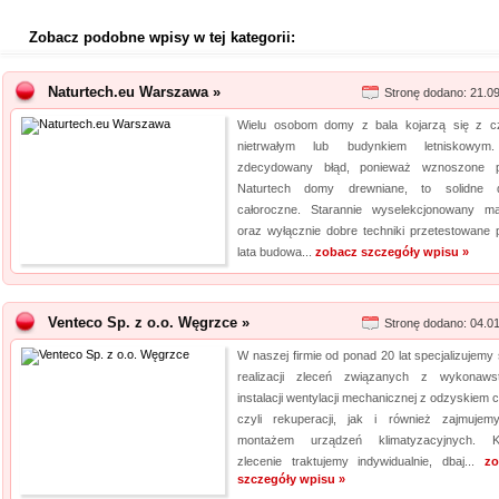
Zobacz podobne wpisy w tej kategorii:
Naturtech.eu Warszawa »
Stronę dodano: 21.0
Wielu osobom domy z bala kojarzą się z 
nietrwałym lub budynkiem letniskowym
zdecydowany błąd, ponieważ wznoszone 
Naturtech domy drewniane, to solidne 
całoroczne. Starannie wyselekcjonowany mat
oraz wyłącznie dobre techniki przetestowane 
lata budowa...
zobacz szczegóły wpisu »
Venteco Sp. z o.o. Węgrzce »
Stronę dodano: 04.0
W naszej firmie od ponad 20 lat specjalizujemy 
realizacji zleceń związanych z wykonaw
instalacji wentylacji mechanicznej z odzyskiem c
czyli rekuperacji, jak i również zajmujem
montażem urządzeń klimatyzacyjnych. K
zlecenie traktujemy indywidualnie, dbaj...
zo
szczegóły wpisu »