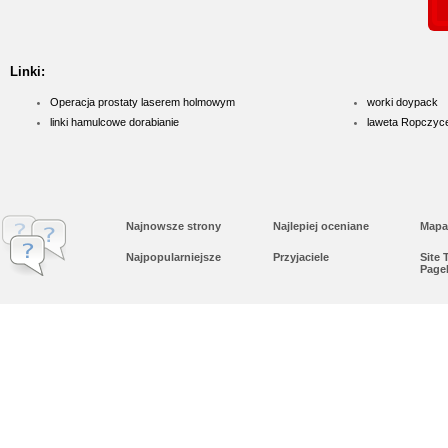
Linki:
Operacja prostaty laserem holmowym
worki doypack
linki hamulcowe dorabianie
laweta Ropczyc
Najnowsze strony
Najlepiej oceniane
Mapa
Najpopularniejsze
Przyjaciele
Site
Page