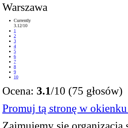
Currently
3.12/10
1
2
3
4
5
6
7
8
9
10
Ocena:
3.1
/10 (75 głosów)
Promuj tą stronę w okienk
Zajmujemy się organizacją 