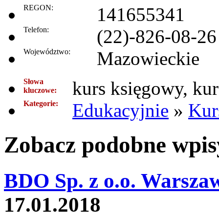
REGON:
141655341
Telefon:
(22)-826-08-26
Województwo:
Mazowieckie
Słowa
kurs księgowy, ku
kluczowe:
Kategorie:
Edukacyjnie
»
Kur
Zobacz podobne wpisy
BDO Sp. z o.o. Warsza
17.01.2018