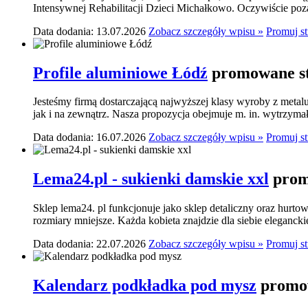
Intensywnej Rehabilitacji Dzieci Michałkowo. Oczywiście poza
Data dodania: 13.07.2026
Zobacz szczegóły wpisu »
Promuj s
Profile aluminiowe Łódź
promowane st
Jesteśmy firmą dostarczającą najwyższej klasy wyroby z meta
jak i na zewnątrz. Nasza propozycja obejmuje m. in. wytrzymał
Data dodania: 16.07.2026
Zobacz szczegóły wpisu »
Promuj s
Lema24.pl - sukienki damskie xxl
prom
Sklep lema24. pl funkcjonuje jako sklep detaliczny oraz hurtow
rozmiary mniejsze. Każda kobieta znajdzie dla siebie elegancki
Data dodania: 22.07.2026
Zobacz szczegóły wpisu »
Promuj s
Kalendarz podkładka pod mysz
promow