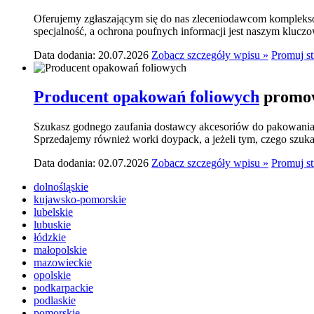
Oferujemy zgłaszającym się do nas zleceniodawcom komplekso
specjalność, a ochrona poufnych informacji jest naszym klucz
Data dodania: 20.07.2026
Zobacz szczegóły wpisu »
Promuj s
Producent opakowań foliowych
promow
Szukasz godnego zaufania dostawcy akcesoriów do pakowania? 
Sprzedajemy również worki doypack, a jeżeli tym, czego szukasz,
Data dodania: 02.07.2026
Zobacz szczegóły wpisu »
Promuj s
dolnośląskie
kujawsko-pomorskie
lubelskie
lubuskie
łódzkie
małopolskie
mazowieckie
opolskie
podkarpackie
podlaskie
pomorskie