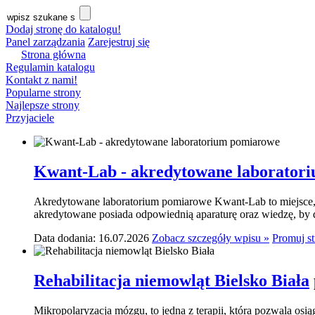
Dodaj stronę do katalogu!
Panel zarządzania
Zarejestruj się
Strona główna
Regulamin katalogu
Kontakt z nami!
Popularne strony
Najlepsze strony
Przyjaciele
Kwant-Lab - akredytowane laborator
Akredytowane laboratorium pomiarowe Kwant-Lab to miejsce, k
akredytowane posiada odpowiednią aparaturę oraz wiedzę, by do
Data dodania: 16.07.2026
Zobacz szczegóły wpisu »
Promuj s
Rehabilitacja niemowląt Bielsko Biała
Mikropolaryzacja mózgu, to jedna z terapii, która pozwala osi