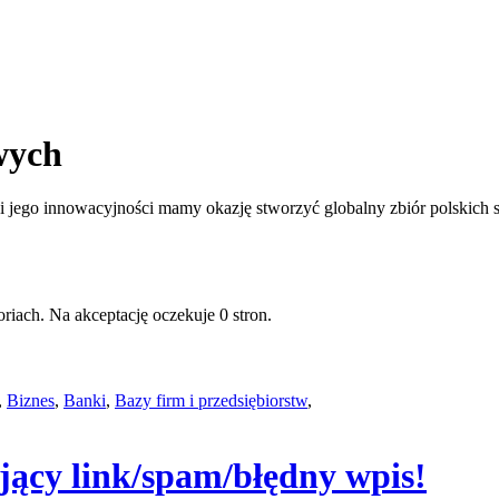
wych
jego innowacyjności mamy okazję stworzyć globalny zbiór polskich st
riach. Na akceptację oczekuje 0 stron.
,
Biznes
,
Banki
,
Bazy firm i przedsiębiorstw
,
ający link/spam/błędny wpis!