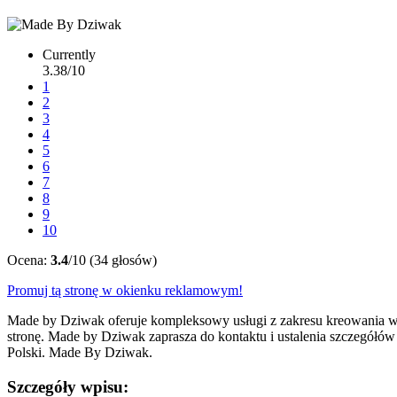
Currently
3.38/10
1
2
3
4
5
6
7
8
9
10
Ocena:
3.4
/10 (34 głosów)
Promuj tą stronę w okienku reklamowym!
Made by Dziwak oferuje kompleksowy usługi z zakresu kreowania wi
stronę. Made by Dziwak zaprasza do kontaktu i ustalenia szczegółów 
Polski. Made By Dziwak.
Szczegóły wpisu: