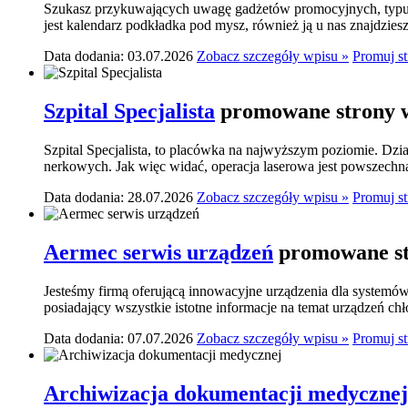
Szukasz przykuwających uwagę gadżetów promocyjnych, typu p
jest kalendarz podkładka pod mysz, również ją u nas znajdziesz.
Data dodania: 03.07.2026
Zobacz szczegóły wpisu »
Promuj s
Szpital Specjalista
promowane strony w
Szpital Specjalista, to placówka na najwyższym poziomie. Dzia
nerkowych. Jak więc widać, operacja laserowa jest powszechn
Data dodania: 28.07.2026
Zobacz szczegóły wpisu »
Promuj s
Aermec serwis urządzeń
promowane st
Jesteśmy firmą oferującą innowacyjne urządzenia dla systemó
posiadający wszystkie istotne informacje na temat urządzeń ch
Data dodania: 07.07.2026
Zobacz szczegóły wpisu »
Promuj s
Archiwizacja dokumentacji medycznej