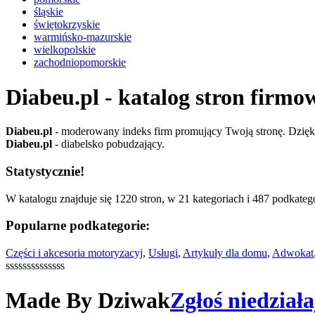
śląskie
świętokrzyskie
warmińsko-mazurskie
wielkopolskie
zachodniopomorskie
Diabeu.pl - katalog stron firmo
Diabeu.pl
- moderowany indeks firm promujący Twoją stronę. Dzięki 
Diabeu.pl
- diabelsko pobudzający.
Statystycznie!
W katalogu znajduje się 1220 stron, w 21 kategoriach i 487 podkatego
Popularne podkategorie:
Części i akcesoria motoryzacyj
,
Usługi
,
Artykuły dla domu
,
Adwokat
ssssssssssssss
Made By Dziwak
Zgłoś niedział