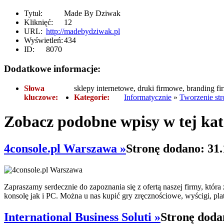
Tytuł:
Made By Dziwak
Kliknięć:
12
URL:
http://madebydziwak.pl
Wyświetleń:
434
ID:
8070
Dodatkowe informacje:
Słowa
sklepy internetowe, druki firmowe, branding fi
kluczowe:
Kategorie:
Informatycznie
»
Tworzenie str
Zobacz podobne wpisy w tej kat
4console.pl Warszawa »
Stronę dodano: 31.
Zapraszamy serdecznie do zapoznania się z ofertą naszej firmy, któr
konsolę jak i PC. Można u nas kupić gry zręcznościowe, wyścigi, pla
International Business Soluti »
Stronę doda