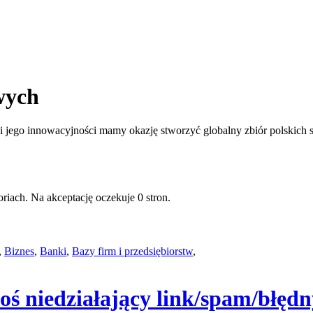
wych
jego innowacyjności mamy okazję stworzyć globalny zbiór polskich st
riach. Na akceptację oczekuje 0 stron.
,
Biznes
,
Banki
,
Bazy firm i przedsiębiorstw
,
oś niedziałający link/spam/błędn