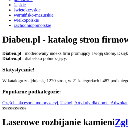
śląskie
świętokrzyskie
warmińsko-mazurskie
wielkopolskie
zachodniopomorskie
Diabeu.pl - katalog stron firmo
Diabeu.pl
- moderowany indeks firm promujący Twoją stronę. Dzięki 
Diabeu.pl
- diabelsko pobudzający.
Statystycznie!
W katalogu znajduje się 1220 stron, w 21 kategoriach i 487 podkatego
Popularne podkategorie:
Części i akcesoria motoryzacyj
,
Usługi
,
Artykuły dla domu
,
Adwokat
ssssssssssssss
Laserowe rozbijanie kamieni
Zgł