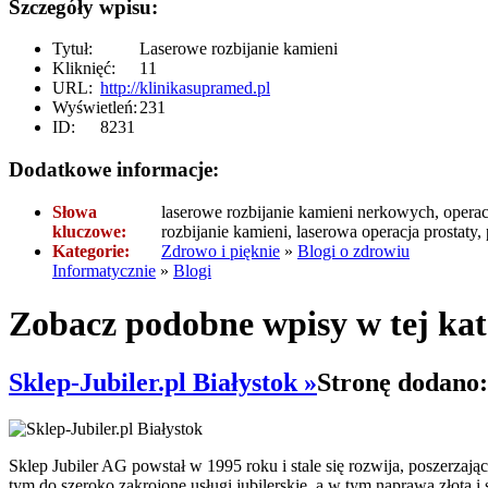
Szczegóły wpisu:
Tytuł:
Laserowe rozbijanie kamieni
Kliknięć:
11
URL:
http://klinikasupramed.pl
Wyświetleń:
231
ID:
8231
Dodatkowe informacje:
Słowa
laserowe rozbijanie kamieni nerkowych, operacj
kluczowe:
rozbijanie kamieni, laserowa operacja prostaty,
Kategorie:
Zdrowo i pięknie
»
Blogi o zdrowiu
Informatycznie
»
Blogi
Zobacz podobne wpisy w tej kat
Sklep-Jubiler.pl Białystok »
Stronę dodano:
Sklep Jubiler AG powstał w 1995 roku i stale się rozwija, poszerzając
tym do szeroko zakrojone usługi jubilerskie, a w tym naprawa złota i 