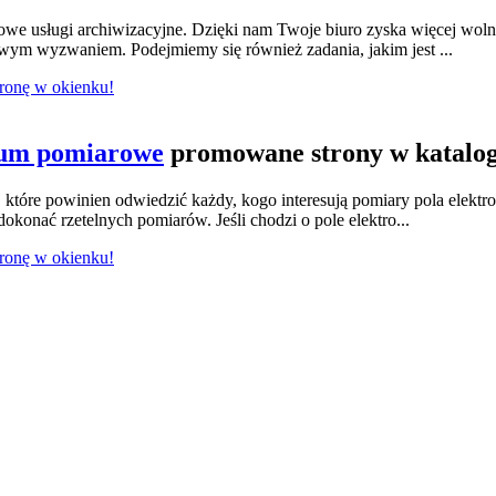
we usługi archiwizacyjne. Dzięki nam Twoje biuro zyska więcej wol
owym wyzwaniem. Podejmiemy się również zadania, jakim jest ...
tronę w okienku!
ium pomiarowe
promowane strony w katalo
tóre powinien odwiedzić każdy, kogo interesują pomiary pola elektr
konać rzetelnych pomiarów. Jeśli chodzi o pole elektro...
tronę w okienku!