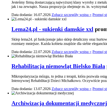
Jesteśmy firmą dostarczającą najwyższej klasy wyroby z meta
jak i na zewnątrz. Nasza propozycja obejmuje m. in. wytrzymał
Data dodania: 16.07.2026
Zobacz szczegóły wpisu »
Promuj s
Lema24.pl - sukienki damskie xxl
prom
Sklep lema24. pl funkcjonuje jako sklep detaliczny oraz hurtow
rozmiary mniejsze. Każda kobieta znajdzie dla siebie elegancki
Data dodania: 22.07.2026
Zobacz szczegóły wpisu »
Promuj s
Rehabilitacja niemowląt Bielsko Biała
Mikropolaryzacja mózgu, to jedna z terapii, która pozwala osi
Intensywnej Rehabilitacji Dzieci Michałkowo. Oczywiście poza
Data dodania: 13.07.2026
Zobacz szczegóły wpisu »
Promuj s
Archiwizacja dokumentacji medycznej