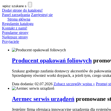
Dodaj stronę do katalogu!
Panel zarządzania
Zarejestruj się
Strona główna
Regulamin katalogu
Kontakt z nami!
Popularne strony
Najlepsze strony
Przyjaciele
Producent opakowań foliowych
promow
Szukasz godnego zaufania dostawcy akcesoriów do pakowania? 
Sprzedajemy również worki doypack, a jeżeli tym, czego szukasz,
Data dodania: 02.07.2026
Zobacz szczegóły wpisu »
Promuj s
Aermec serwis urządzeń
promowane st
Jesteśmy firmą oferującą innowacyjne urządzenia dla systemó