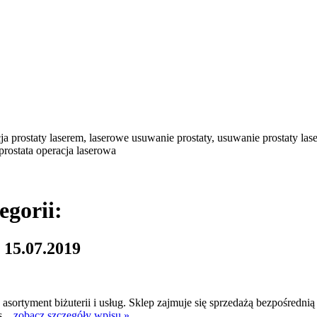
a prostaty laserem, laserowe usuwanie prostaty, usuwanie prostaty la
 prostata operacja laserowa
egorii:
 15.07.2019
 asortyment biżuterii i usług. Sklep zajmuje się sprzedażą bezpośredni
s...
zobacz szczegóły wpisu »