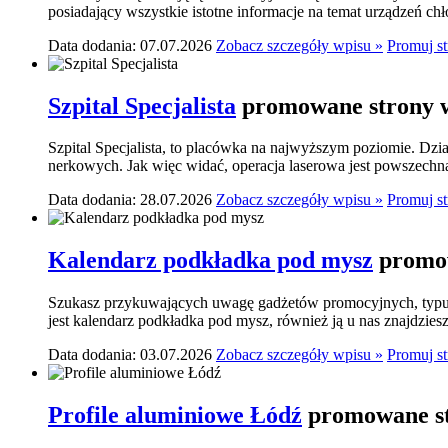
posiadający wszystkie istotne informacje na temat urządzeń ch
Data dodania: 07.07.2026
Zobacz szczegóły wpisu »
Promuj s
Szpital Specjalista
promowane strony w
Szpital Specjalista, to placówka na najwyższym poziomie. Dzia
nerkowych. Jak więc widać, operacja laserowa jest powszechn
Data dodania: 28.07.2026
Zobacz szczegóły wpisu »
Promuj s
Kalendarz podkładka pod mysz
promow
Szukasz przykuwających uwagę gadżetów promocyjnych, typu p
jest kalendarz podkładka pod mysz, również ją u nas znajdziesz.
Data dodania: 03.07.2026
Zobacz szczegóły wpisu »
Promuj s
Profile aluminiowe Łódź
promowane st