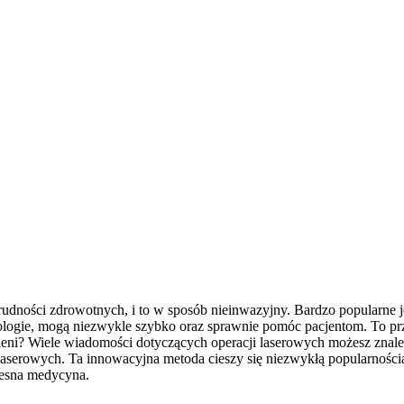
udności zdrowotnych, i to w sposób nieinwazyjny. Bardzo popularne j
ologie, mogą niezwykle szybko oraz sprawnie pomóc pacjentom. To prz
ieni? Wiele wiadomości dotyczących operacji laserowych możesz znaleź
serowych. Ta innowacyjna metoda cieszy się niezwykłą popularnością 
zesna medycyna.