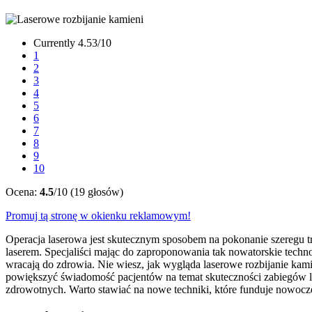
Currently 4.53/10
1
2
3
4
5
6
7
8
9
10
Ocena:
4.5
/10 (19 głosów)
Promuj tą stronę w okienku reklamowym!
Operacja laserowa jest skutecznym sposobem na pokonanie szeregu tr
laserem. Specjaliści mając do zaproponowania tak nowatorskie techn
wracają do zdrowia. Nie wiesz, jak wygląda laserowe rozbijanie kam
powiększyć świadomość pacjentów na temat skuteczności zabiegów la
zdrowotnych. Warto stawiać na nowe techniki, które funduje nowoc