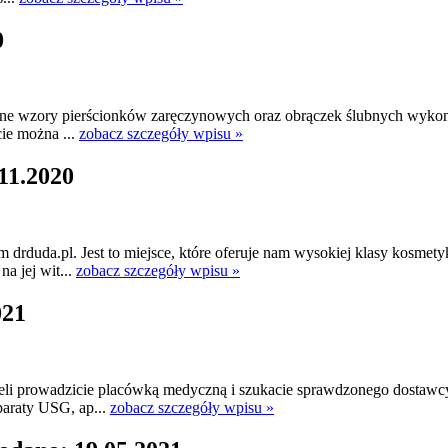
0
nalne wzory pierścionków zaręczynowych oraz obrączek ślubnych wykona
cie można ...
zobacz szczegóły wpisu »
11.2020
duda.pl. Jest to miejsce, które oferuje nam wysokiej klasy kosmetyk
na jej wit...
zobacz szczegóły wpisu »
021
żeli prowadzicie placówką medyczną i szukacie sprawdzonego dostawcy
paraty USG, ap...
zobacz szczegóły wpisu »