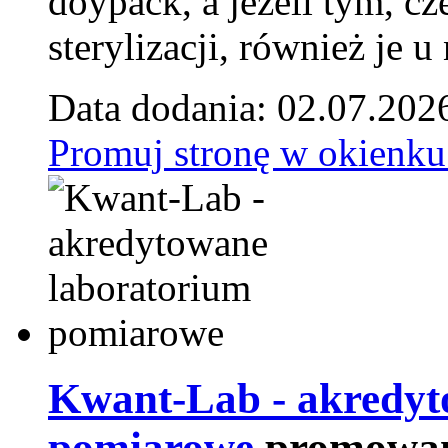
doypack, a jeżeli tym, cz
sterylizacji, również je u
Data dodania: 02.07.202
Promuj stronę w okienku
Kwant-Lab - akredyt
pomiarowe
promowan