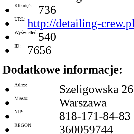
Kliknięć:
736
URL:
http://detailing-crew.p
Wyświetleń:
540
ID:
7656
Dodatkowe informacje:
Adres:
Szeligowska 2
Miasto:
Warszawa
NIP:
818-171-84-83
REGON:
360059744