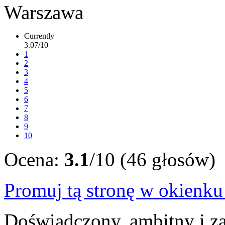
Currently
3.07/10
1
2
3
4
5
6
7
8
9
10
Ocena:
3.1
/10 (46 głosów)
Promuj tą stronę w okienk
Doświadczony, ambitny i z