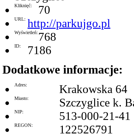
Kliknięć:
70
URL:
http://parkujgo.pl
Wyświetleń:
768
ID:
7186
Dodatkowe informacje:
Adres:
Krakowska 64
Miasto:
Szczyglice k. B
NIP:
513-000-21-41
REGON:
122526791