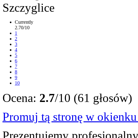
Currently
2.70/10
1
2
3
4
5
6
7
8
9
10
Ocena:
2.7
/10 (61 głosów)
Promuj tą stronę w okienk
Prezentujemy profesjonalny