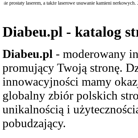
uwanie prostaty laserem, a także laserowe usuwanie kamieni nerkowych.
Diabeu.pl - katalog s
ia się obszerną listą produktów, przydatnych tak samo w domu, jak i 
Diabeu.pl
- moderowany in
promujący Twoją stronę. Dz
innowacyjności mamy okaz
ywołać poważne skutki prawne. Firma Hydro-Plan pomaga takowe uzy
globalny zbiór polskich str
unikalnością i użyteczności
pobudzający.