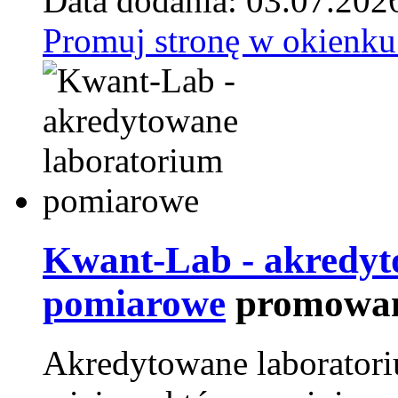
Data dodania: 03.07.202
Promuj stronę w okienku
Kwant-Lab - akredyt
pomiarowe
promowan
Akredytowane laborator