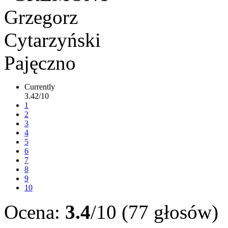
Currently
3.42/10
1
2
3
4
5
6
7
8
9
10
Ocena:
3.4
/10 (77 głosów)