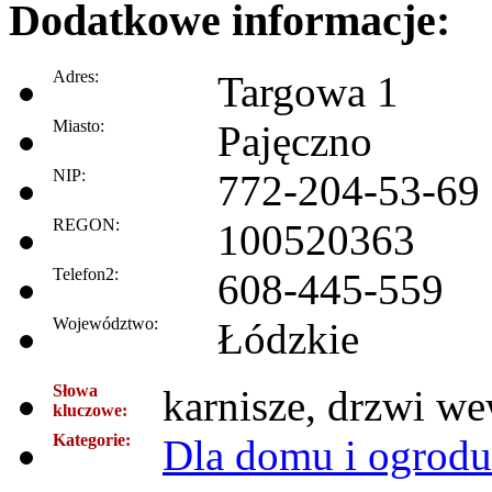
Dodatkowe informacje:
Adres:
Targowa 1
Miasto:
Pajęczno
NIP:
772-204-53-69
REGON:
100520363
Telefon2:
608-445-559
Województwo:
Łódzkie
Słowa
karnisze, drzwi w
kluczowe:
Kategorie:
Dla domu i ogrodu