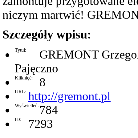
zamontuje przygotowane ele
niczym martwić! GREMONT
Szczegóły wpisu:
Tytuł:
GREMONT Grzegorz
Pajęczno
Kliknięć:
8
URL:
http://gremont.pl
Wyświetleń:
784
ID:
7293