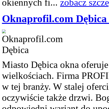
okiennych fi...
zobacz szcz
Oknaprofil.com Dębica
Miasto Dębica okna oferuje
wielkościach. Firma PROFIL
w tej branży. W stalej oferci
oczywiście także drzwi. Bo
odpowiedni wariant do upo