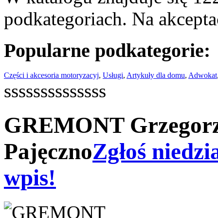
podkategoriach. Na akceptac
Popularne podkategorie:
Części i akcesoria motoryzacyj
,
Usługi
,
Artykuły dla domu
,
Adwokat
ssssssssssssss
GREMONT Grzegorz 
Pajęczno
Zgłoś niedzi
wpis!